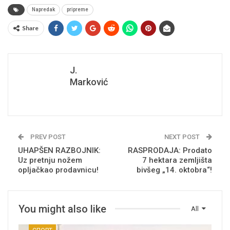
Napredak
pripreme
Share
J.
Marković
PREV POST
NEXT POST
UHAPŠEN RAZBOJNIK:
RASPRODAJA: Prodato
Uz pretnju nožem
7 hektara zemljišta
opljačkao prodavnicu!
bivšeg „14. oktobra“!
You might also like
All