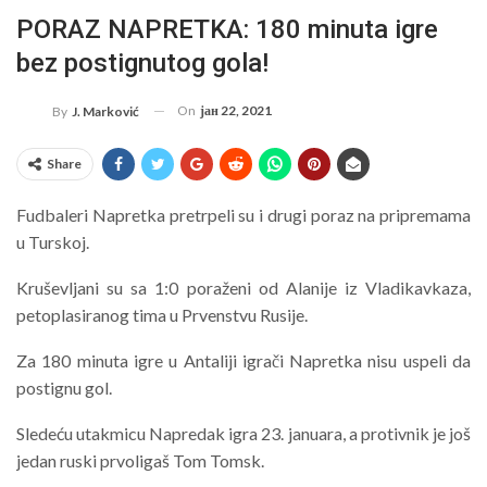
PORAZ NAPRETKA: 180 minuta igre
bez postignutog gola!
On
јан 22, 2021
By
J. Marković
Share
Fudbaleri Napretka pretrpeli su i drugi poraz na pripremama
u Turskoj.
Kruševljani su sa 1:0 poraženi od Alanije iz Vladikavkaza,
petoplasiranog tima u Prvenstvu Rusije.
Za 180 minuta igre u Antaliji igrači Napretka nisu uspeli da
postignu gol.
Sledeću utakmicu Napredak igra 23. januara, a protivnik je još
jedan ruski prvoligaš Tom Tomsk.