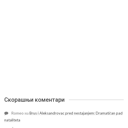
Скорашњи коментари
Romeo
на
Brus i Aleksandrovac pred nestajanjem: Dramatičan pad
nataliteta