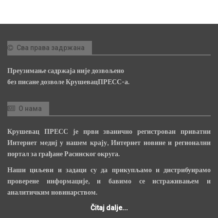
Сва права задржана
Преузимање садржаја није дозвољено
без писане дозволе КрушевацПРЕСС-а.
О нама
Крушевац ПРЕСС је први званично регистрован приватни
Интернет медиј у нашем крају, Интернет новине и регионални
портал за грађане Расинског округа.
Наши циљеви и задаци су да прикупљамо и дистрибуирамо
проверене информације, и бавимо се истраживањем и
аналитичким новинарством.
Čitaj dalje...