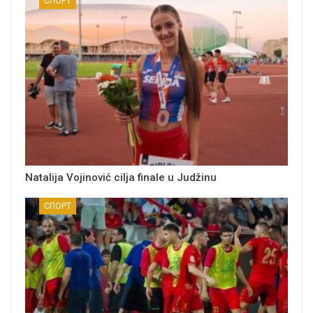
СПОРТ
Natalija Vojinović cilja finale u Judžinu
СПОРТ