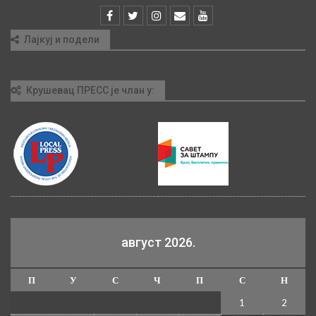
Лајкуј и подели
Крушевац ПРЕСС је члан у:
август 2026.
П
У
С
Ч
П
С
Н
1
2