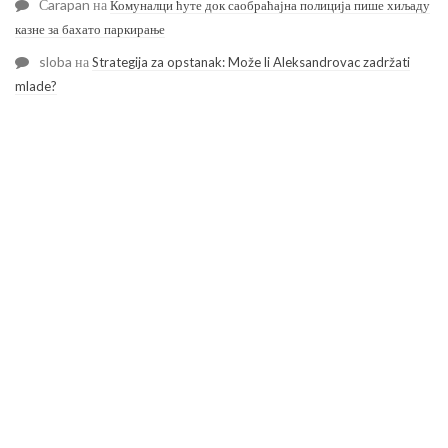
Čarapan
на
Комуналци ћуте док саобраћајна полиција пише хиљаду
казне за бахато паркирање
sloba
на
Strategija za opstanak: Može li Aleksandrovac zadržati
mlade?