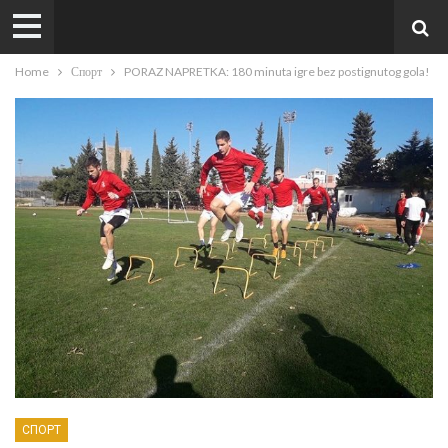
Home
Спорт
PORAZ NAPRETKA: 180 minuta igre bez postignutog gola!
СПОРТ