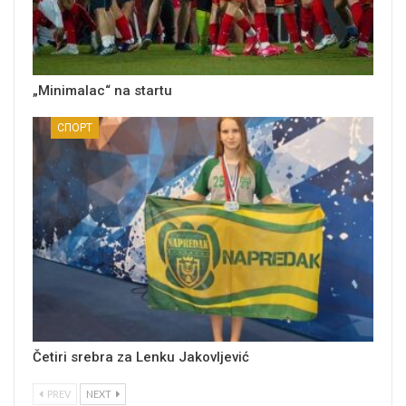
„Minimalac“ na startu
СПОРТ
Četiri srebra za Lenku Jakovljević
PREV
NEXT