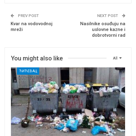
PREV POST
NEXT POST
Kvar na vodovodnoj
Nasilnike osuđuju na
mreži
uslovne kazne i
dobrotvorni rad
You might also like
All
ЋИЋЕВАЦ