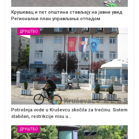
Крушевац и пет општина стављају на јавни увид
Регионални план управљања отпадом
ДРУШТВО
Potrošnja vode u Kruševcu skočila za trećinu: Sistem
stabilan, restrikcije nisu u…
ДРУШТВО