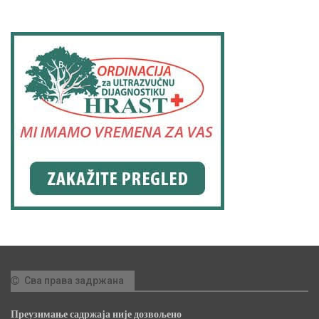
Сва права задржана
Преузимање садржаја није дозвољено