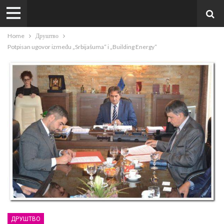
Home
Друштво
Potpisan ugovor između „Srbijašuma“ i „Building Energy“
ДРУШТВО