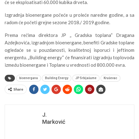
će se eksploatisati 60.000 kubika drveta.
Izgradnja bioenergane počeće u proleće naredne godine, a sa
radom će početi grejne sezone 2018./ 2019.godine.
Prema rečima direktora JP „ Gradska toplana“ Dragana
Azdejkovića, izgradnjom bioenergane, benefiti Gradske toplane
ogledaće se u pouzdanosti, kvalitetnoj isporuci i jeftinom
energentu. „Building energy“ će finansirati izgradnju toplovoda
između bioenergane i Toplane u vrednosti od 800.000 evra.
bioenergana
Building Energy
JP Srbijašume
Kruševac
Share
J.
Marković