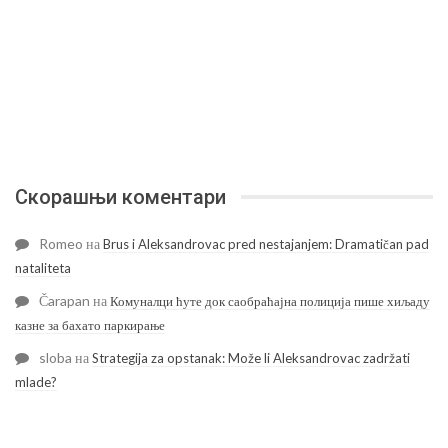
Скорашњи коментари
Romeo
на
Brus i Aleksandrovac pred nestajanjem: Dramatičan pad
nataliteta
Čarapan
на
Комуналци ћуте док саобраћајна полиција пише хиљаду
казне за бахато паркирање
sloba
на
Strategija za opstanak: Može li Aleksandrovac zadržati
mlade?