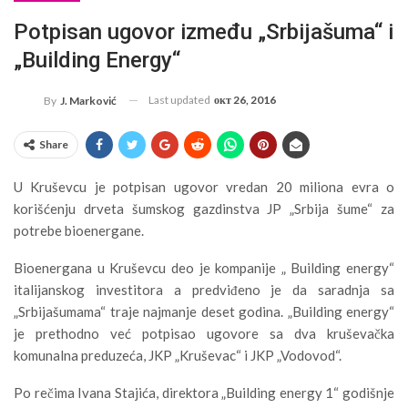
Potpisan ugovor između „Srbijašuma“ i
„Building Energy“
Last updated
окт 26, 2016
By
J. Marković
Share
U Kruševcu je potpisan ugovor vredan 20 miliona evra o
korišćenju drveta šumskog gazdinstva JP „Srbija šume“ za
potrebe bioenergane.
Bioenergana u Kruševcu deo je kompanije „ Building energy“
italijanskog investitora a predviđeno je da saradnja sa
„Srbijašumama“ traje najmanje deset godina. „Building energy“
je prethodno već potpisao ugovore sa dva kruševačka
komunalna preduzeća, JKP „Kruševac“ i JKP „Vodovod“.
Po rečima Ivana Stajića, direktora „Building energy 1“ godišnje