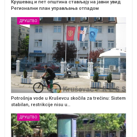
Крушевац и пет општина стављају на јавни увид
Регионални план управљања отпадом
ДРУШТВО
Potrošnja vode u Kruševcu skočila za trećinu: Sistem
stabilan, restrikcije nisu u…
ДРУШТВО