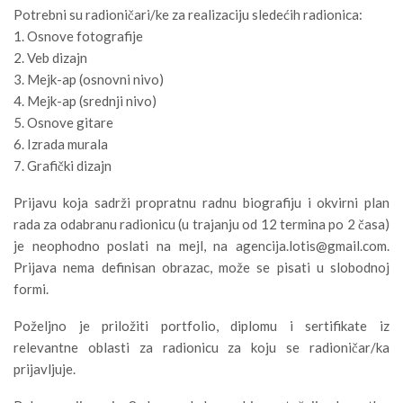
Potrebni su radioničari/ke za realizaciju sledećih radionica:
1. Osnove fotografije
2. Veb dizajn
3. Mejk-ap (osnovni nivo)
4. Mejk-ap (srednji nivo)
5. Osnove gitare
6. Izrada murala
7. Grafički dizajn
Prijavu koja sadrži propratnu radnu biografiju i okvirni plan
rada za odabranu radionicu (u trajanju od 12 termina po 2 časa)
je neophodno poslati na mejl, na agencija.lotis@gmail.com.
Prijava nema definisan obrazac, može se pisati u slobodnoj
formi.
Poželjno je priložiti portfolio, diplomu i sertifikate iz
relevantne oblasti za radionicu za koju se radioničar/ka
prijavljuje.