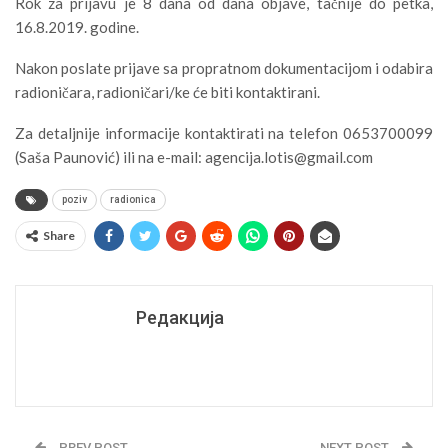
Rok za prijavu je 8 dana od dana objave, tačnije do petka,
16.8.2019. godine.
Nakon poslate prijave sa propratnom dokumentacijom i odabira
radioničara, radioničari/ke će biti kontaktirani.
Za detaljnije informacije kontaktirati na telefon 0653700099
(Saša Paunović) ili na e-mail: agencija.lotis@gmail.com
poziv
radionica
Share
Редакција
PREV POST
NEXT POST