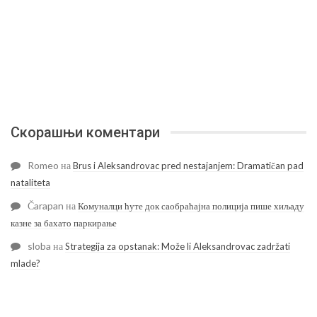
Скорашњи коментари
Romeo
на
Brus i Aleksandrovac pred nestajanjem: Dramatičan pad
nataliteta
Čarapan
на
Комуналци ћуте док саобраћајна полиција пише хиљаду
казне за бахато паркирање
sloba
на
Strategija za opstanak: Može li Aleksandrovac zadržati
mlade?