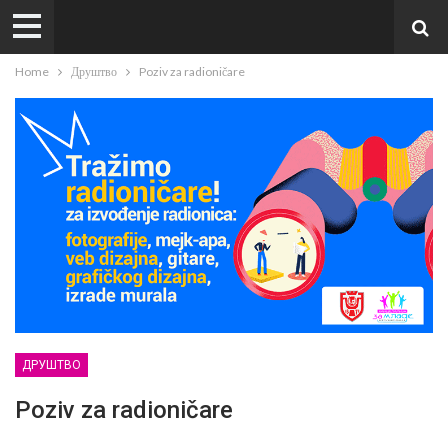
Home
Друштво
Poziv za radioničare
ДРУШТВО
Poziv za radioničare