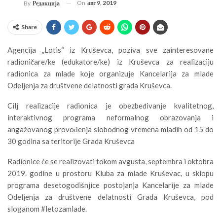
On
авг 9, 2019
By
Редакција
Share
Agencija „Lotis“ iz Kruševca, poziva sve zainteresovane
radioničare/ke (edukatore/ke) iz Kruševca za realizaciju
radionica za mlade koje organizuje Kancelarija za mlade
Odeljenja za društvene delatnosti grada Kruševca.
Cilj realizacije radionica je obezbeđivanje kvalitetnog,
interaktivnog programa neformalnog obrazovanja i
angažovanog provođenja slobodnog vremena mladih od 15 do
30 godina sa teritorije Grada Kruševca
Radionice će se realizovati tokom avgusta, septembra i oktobra
2019. godine u prostoru Kluba za mlade Kruševac, u sklopu
programa desetogodišnjice postojanja Kancelarije za mlade
Odeljenja za društvene delatnosti Grada Kruševca, pod
sloganom #letozamlade.