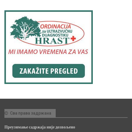
Сва права задржана
Преузимање садржаја није дозвољено