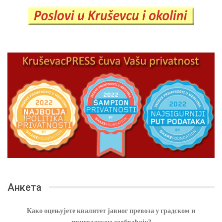
Анкета
Како оцењујете квалитет јавног превоза у градском и
приградском саобраћају?