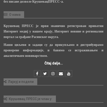
без писане дозволе КрушевацПРЕСС-а.
О нама
Крушевац ПРЕСС је први званично регистрован приватни
Интернет медиј у нашем крају, Интернет новине и регионални
портал за грађане Расинског округа.
Наши циљеви и задаци су да прикупљамо и дистрибуирамо
проверене информације, и бавимо се истраживањем и
аналитичким новинарством.
Čitaj dalje...
Лајкуј и подели
Крушевац ПРЕСС је члан у: