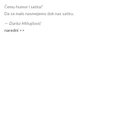
Čemu humor i satira?
Da se malo nasmejemo dok nas satiru.
—
Darko Mihajlović
naredni >>