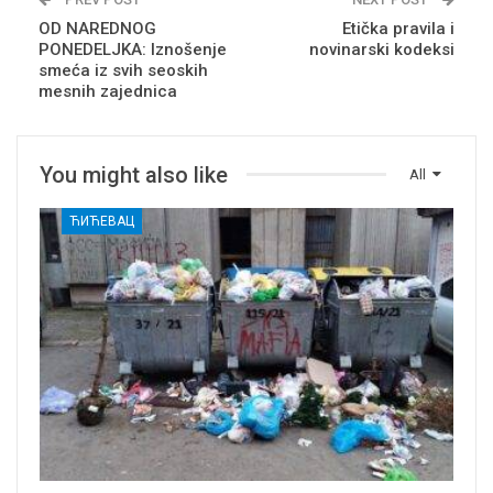
OD NAREDNOG
Etička pravila i
PONEDELJKA: Iznošenje
novinarski kodeksi
smeća iz svih seoskih
mesnih zajednica
You might also like
All
ЋИЋЕВАЦ