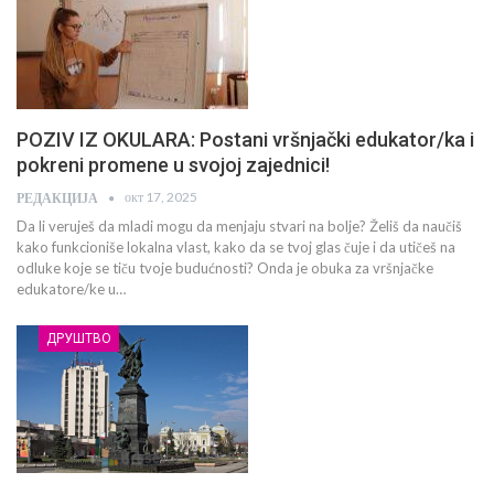
POZIV IZ OKULARA: Postani vršnjački edukator/ka i
pokreni promene u svojoj zajednici!
окт 17, 2025
РЕДАКЦИЈА
Da li veruješ da mladi mogu da menjaju stvari na bolje? Želiš da naučiš
kako funkcioniše lokalna vlast, kako da se tvoj glas čuje i da utičeš na
odluke koje se tiču tvoje budućnosti? Onda je obuka za vršnjačke
edukatore/ke u…
ДРУШТВО