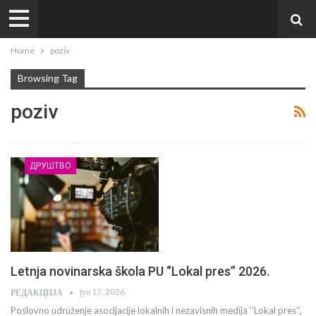
Home
poziv
Browsing Tag
poziv
ДРУШТВО
Letnja novinarska škola PU ‘’Lokal pres’’ 2026.
јун 17, 2026
РЕДАКЦИЈА
Poslovno udruženje asocijacije lokalnih i nezavisnih medija ‘’Lokal pres’’,