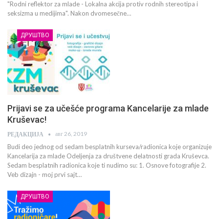
"Rodni reflektor za mlade - Lokalna akcija protiv rodnih stereotipa i
seksizma u medijima". Nakon dvomesečne…
ДРУШТВО
Prijavi se za učešće programa Kancelarije za mlade
Kruševac!
авг 26, 2019
РЕДАКЦИЈА
Budi deo jednog od sedam besplatnih kurseva/radionica koje organizuje
Kancelarija za mlade Odeljenja za društvene delatnosti grada Kruševca.
Sedam besplatnih radionica koje ti nudimo su: 1. Osnove fotografije 2.
Veb dizajn - moj prvi sajt…
ДРУШТВО