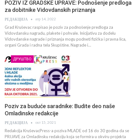
POZIV IZ GRADSKE UPRAVE: Podnošenje predloga
za dobitnike Vidovdanskih priznanja
апр 14, 2022
РЕДАКЦИЈА
Grad Kruševac raspisao je poziv za podnošenje predloga za
Vidovdansku nagradu, plakete i pohvale. Inicijativu za dodelu
Vidovdanske nagrade i priznanja mogu podneti fizička i pravna lica,
organi Grada i radna tela Skupštine. Nagrade i…
ДРУШТВО
Poziv za buduće saradnike: Budite deo naše
Omladinske redakcije
окт 15, 2021
РЕДАКЦИЈА
Redakcija KruševacPress-a poziva MLADE od 16 do 30 godina da se
PRIJAVE za Omladinsku redakciju koja se formira u okviru projekta