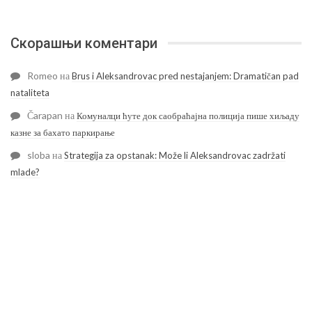
Скорашњи коментари
Romeo
на
Brus i Aleksandrovac pred nestajanjem: Dramatičan pad
nataliteta
Čarapan
на
Комуналци ћуте док саобраћајна полиција пише хиљаду
казне за бахато паркирање
sloba
на
Strategija za opstanak: Može li Aleksandrovac zadržati
mlade?