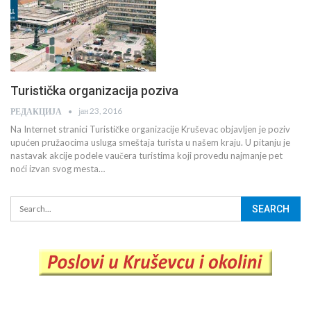
Turistička organizacija poziva
јан 23, 2016
РЕДАКЦИЈА
Na Internet stranici Turističke organizacije Kruševac objavljen je poziv
upućen pružaocima usluga smeštaja turista u našem kraju. U pitanju je
nastavak akcije podele vaučera turistima koji provedu najmanje pet
noći izvan svog mesta…