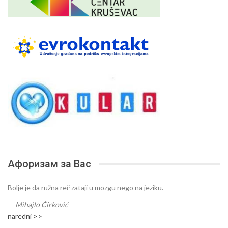
Афоризам за Вас
Bolje je da ružna reč zataji u mozgu nego na jeziku.
—
Mihajlo Ćirković
naredni >>