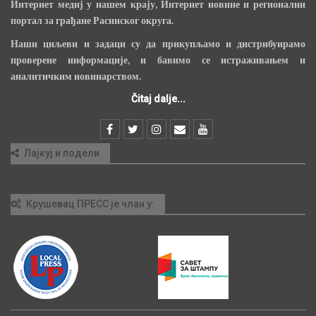
Интернет медиј у нашем крају, Интернет новине и регионални
портал за грађане Расинског округа.
Наши циљеви и задаци су да прикупљамо и дистрибуирамо
проверене информације, и бавимо се истраживањем и
аналитичким новинарством.
Čitaj dalje...
Лајкуј и подели
Крушевац ПРЕСС је члан у: