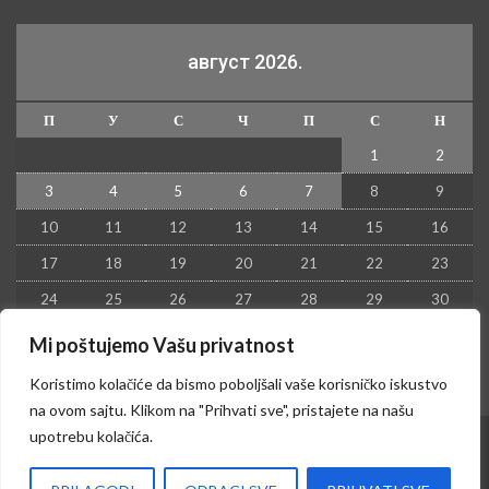
август 2026.
П
У
С
Ч
П
С
Н
1
2
3
4
5
6
7
8
9
10
11
12
13
14
15
16
17
18
19
20
21
22
23
24
25
26
27
28
29
30
31
Mi poštujemo Vašu privatnost
« јул
Koristimo kolačiće da bismo poboljšali vaše korisničko iskustvo
na ovom sajtu. Klikom na "Prihvati sve", pristajete na našu
upotrebu kolačića.
© 2026 - Kruševac PRESS. Sva prava zadržana.