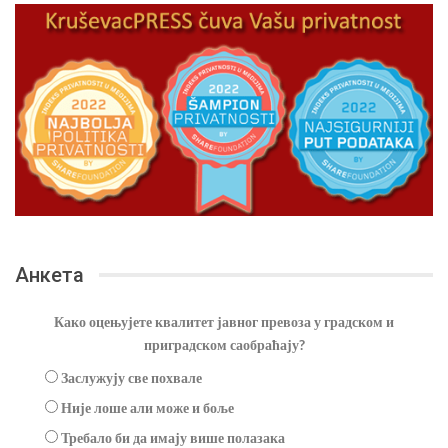
Анкета
Како оцењујете квалитет јавног превоза у градском и
приградском саобраћају?
Заслужују све похвале
Није лоше али може и боље
Требало би да имају више полазака