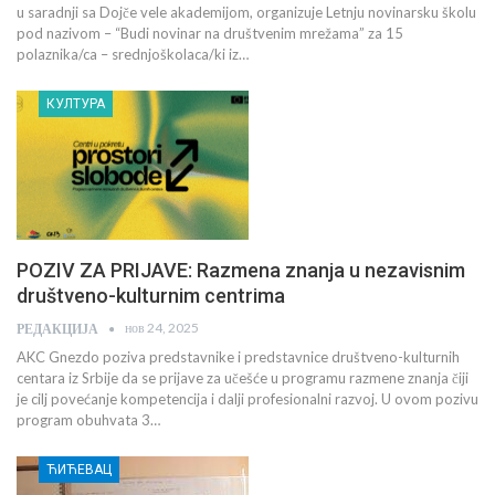
u saradnji sa Dojče vele akademijom, organizuje Letnju novinarsku školu
pod nazivom – “Budi novinar na društvenim mrežama” za 15
polaznika/ca – srednjoškolaca/ki iz…
КУЛТУРА
POZIV ZA PRIJAVE: Razmena znanja u nezavisnim
društveno-kulturnim centrima
нов 24, 2025
РЕДАКЦИЈА
AKC Gnezdo poziva predstavnike i predstavnice društveno-kulturnih
centara iz Srbije da se prijave za učešće u programu razmene znanja čiji
je cilj povećanje kompetencija i dalji profesionalni razvoj. U ovom pozivu
program obuhvata 3…
ЋИЋЕВАЦ