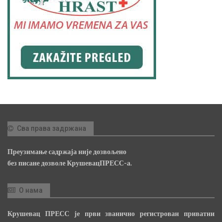
Сва права задржана
Преузимање садржаја није дозвољено
без писане дозволе КрушевацПРЕСС-а.
О нама
Крушевац ПРЕСС је први званично регистрован приватни