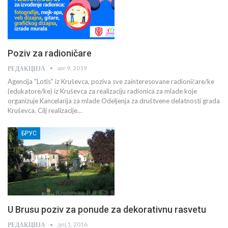
Poziv za radioničare
авг 9, 2019
РЕДАКЦИЈА
Agencija "Lotis" iz Kruševca, poziva sve zainteresovane radioničare/ke
(edukatore/ke) iz Kruševca za realizaciju radionica za mlade koje
organizuje Kancelarija za mlade Odeljenja za društvene delatnosti grada
Kruševca. Cilj realizacije…
БРУС
U Brusu poziv za ponude za dekorativnu rasvetu
дец 1, 2016
РЕДАКЦИЈА