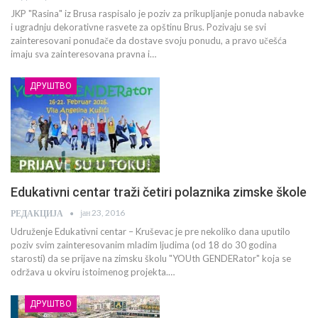
JKP "Rasina" iz Brusa raspisalo je poziv za prikupljanje ponuda nabavke
i ugradnju dekorativne rasvete za opštinu Brus. Pozivaju se svi
zainteresovani ponuđače da dostave svoju ponudu, a pravo učešća
imaju sva zainteresovana pravna i…
ДРУШТВО
Edukativni centar traži četiri polaznika zimske škole
јан 23, 2016
РЕДАКЦИЈА
Udruženje Edukativni centar – Kruševac je pre nekoliko dana uputilo
poziv svim zainteresovanim mladim ljudima (od 18 do 30 godina
starosti) da se prijave na zimsku školu "YOUth GENDERator" koja se
održava u okviru istoimenog projekta.…
ДРУШТВО