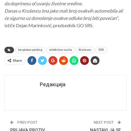
da doprinesu očuvanju životne sredine.
Danas u Kruševcu ima jako mali broj ovakvih automobila ali
će sigurno uz donošenje ovakve odluke broj biti povećan“
,
ističe Dejan Marinković, predsednik GO SRS.
besplatan parking
električna vozila
Kruševac
SRS
Share
Редакција
PREV POST
NEXT POST
PRIJAVA PROTIV
NASTAVLJA SE