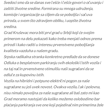
Svedoci smo da se danas sve češće i češće govori o očuvanju i
zaštiti životne sredine. Formirana su mnoga udruženja,
komisije i organizacije sa ciljem da se poboljša i sačuva
priroda, u svom što zdravijem obliku, i uopšte životna
sredina.
Grad Kruševac mora biti prvi grad u Srbiji koji će svojim
primerom na delu pokazati kako treba menjati odnos prema
prirodi i kako raditi u interesu prvenstveno poboljšanja
kvaliteta vazduha u našem gradu.
Srpska radikalna stranka konkretno predlaže da se donese
Odluka o besplatnom parkiranju svih ekološki čistih vozila i
na taj način prvenstveno stimulišu naši sugrađani da se
odluče za kupovinu istih.
Vozila na hibridni i potpuno električni pogon za naše
sugrađane su još uvek novost. Ovakva vozila, čak i polovna,
nisu nimalo povoljna za naše sugrađane ali baš zato mi kao
Grad moramo nastojati da koliko možemo oslobodimo bar
plaćanja parkiranja sve one koji pojedinačnim primerima žele