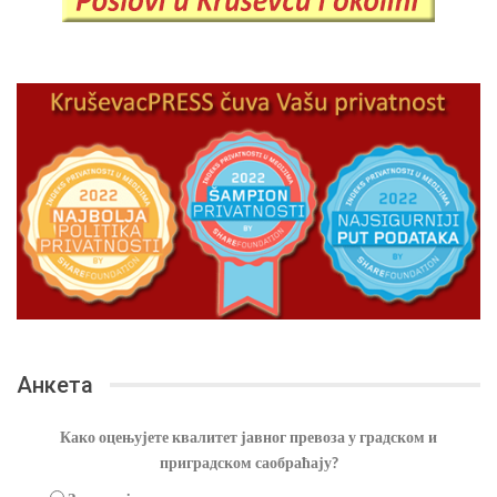
Анкета
Како оцењујете квалитет јавног превоза у градском и
приградском саобраћају?