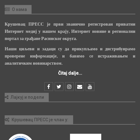
О нама
Крушевац ПРЕСС је први званично регистрован приватни
Интернет медиј у нашем крају, Интернет новине и регионални
портал за грађане Расинског округа.
Наши циљеви и задаци су да прикупљамо и дистрибуирамо
проверене информације, и бавимо се истраживањем и
аналитичким новинарством.
Čitaj dalje...
Лајкуј и подели
Крушевац ПРЕСС је члан у: