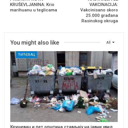
KRUŠEVLJANINA: Krio
VAKCINACIJA:
marihuanu u teglicama
Vakcinisano skoro
25.000 građana
Rasinskog okruga
You might also like
All
ЋИЋЕВАЦ
Крушевац и пет општина стављају на јавни увид