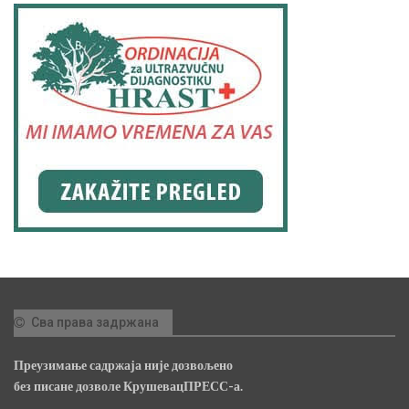
Сва права задржана
Преузимање садржаја није дозвољено
без писане дозволе КрушевацПРЕСС-а.