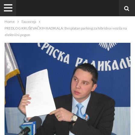
Home
Екологија
PREDLOG KRUŠEVAČKIH RADIKALA: Besplatan parking za hibridna i vozila na
električni pogon