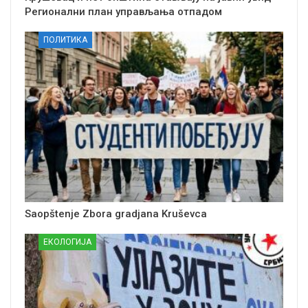
Регионални план управљања отпадом
ПОЛИТИКА
Saopštenje Zbora gradjana Kruševca
ЕКОЛОГИЈА