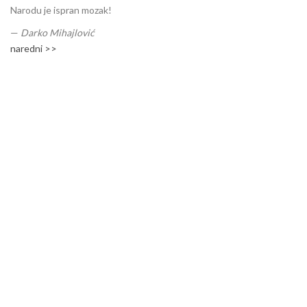
Narodu je ispran mozak!
—
Darko Mihajlović
naredni >>