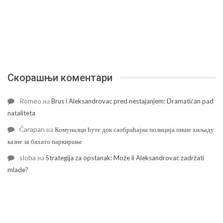
Скорашњи коментари
Romeo
на
Brus i Aleksandrovac pred nestajanjem: Dramatičan pad
nataliteta
Čarapan
на
Комуналци ћуте док саобраћајна полиција пише хиљаду
казне за бахато паркирање
sloba
на
Strategija za opstanak: Može li Aleksandrovac zadržati
mlade?