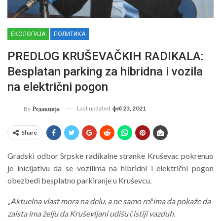
ЕКОЛОГИЈА
ПОЛИТИКА
PREDLOG KRUŠEVAČKIH RADIKALA:
Besplatan parking za hibridna i vozila
na električni pogon
Last updated
феб 23, 2021
By
Редакција
Share
Gradski odbor Srpske radikalne stranke Kruševac pokrenuo
je inicijativu da se vozilima na hibridni i električni pogon
obezbedi besplatno parkiranje u Kruševcu.
„
Aktuelna vlast mora na delu, a ne samo rečima da pokaže da
zaista ima želju da Kruševljani udišu čistiji vazduh.