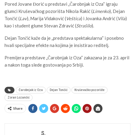
Pored Jovane Đorić u predstavi „Čarobnjak iz Oza“ igraju
glumci Kruševačkog pozorišta Nikola Rakić (
Limenko
), Dejan
Tončić (
Lav
), Marija Vidaković (
Veštica
) i Jovanka Andrić (
Vila
)
kao i student glume Stevan Zdravić (
Strašilo
).
Dejan Tončić kaže da je „predstava spektakularna“ i posebno
hvali specijalne efekte na kojima je insistirao reditelj.
Premijera predstave „Čarobnjak iz Oza“ zakazana je za 23. april
a nakon toga slede gostovanja po Srbiji.
Čarobnjak iz Oza
Dejan Tončić
Kruševačko pozorište
Zoran Lozančić
Share
S.