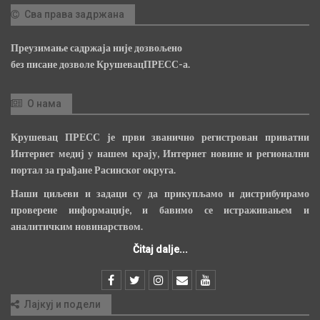
Сва права задржана
Преузимање садржаја није дозвољено
без писане дозволе КрушевацПРЕСС-а.
О нама
Крушевац ПРЕСС је први званично регистрован приватни
Интернет медиј у нашем крају, Интернет новине и регионални
портал за грађане Расинског округа.
Наши циљеви и задаци су да прикупљамо и дистрибуирамо
проверене информације, и бавимо се истраживањем и
аналитичким новинарством.
Čitaj dalje...
Лајкуј и подели