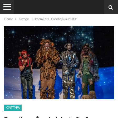
Home
Култура
Premijera „Čarobnjaka iz Oza“
КУЛТУРА