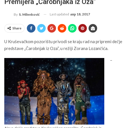
Premijera „Čarobnjaka iz Oza“
Last updated
апр 18, 2017
By
S. Milenković
Share
U Kruševačkom pozorištu privodi se kraju rad na pripremi dečje
predstave „Čarobnjak iz Oza“, u režiji Zorana Lozančića.
–
Nova dečja predstava Kruševačkog pozorišta „Čarobnjak iz