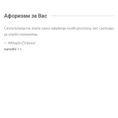
Афоризам за Вас
Česta lutanja ne znače samo nalaženje novih prostora, već i potragu
za starim vremenima.
—
Mihajlo Ćirković
naredni >>