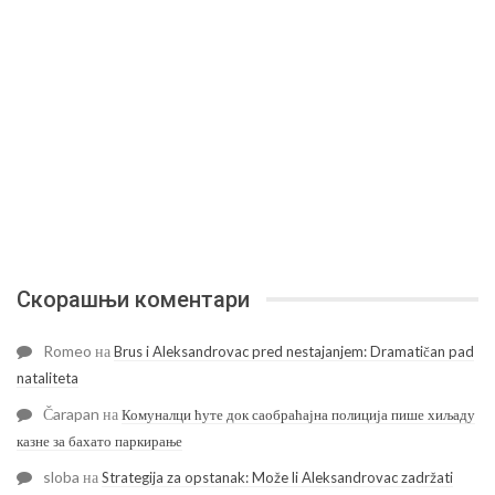
Скорашњи коментари
Romeo
на
Brus i Aleksandrovac pred nestajanjem: Dramatičan pad
nataliteta
Čarapan
на
Комуналци ћуте док саобраћајна полиција пише хиљаду
казне за бахато паркирање
sloba
на
Strategija za opstanak: Može li Aleksandrovac zadržati