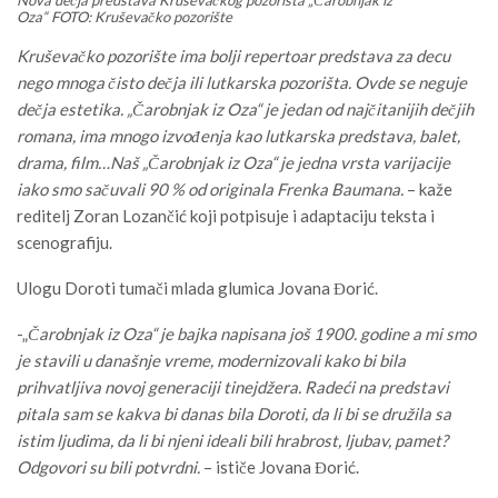
Oza“ FOTO: Kruševačko pozorište
Kruševačko pozorište ima bolji repertoar predstava za decu
nego mnoga čisto dečja ili lutkarska pozorišta. Ovde se neguje
dečja estetika. „Čarobnjak iz Oza“ je jedan od najčitanijih dečjih
romana, ima mnogo izvođenja kao lutkarska predstava, balet,
drama, film…Naš „Čarobnjak iz Oza“ je jedna vrsta varijacije
iako smo sačuvali 90 % od originala Frenka Baumana.
– kaže
reditelj Zoran Lozančić koji potpisuje i adaptaciju teksta i
scenografiju.
Ulogu Doroti tumači mlada glumica Jovana Đorić.
-„
Čarobnjak iz Oza“ je bajka napisana još 1900. godine a mi smo
je stavili u današnje vreme, modernizovali kako bi bila
prihvatljiva novoj generaciji tinejdžera. Radeći na predstavi
pitala sam se kakva bi danas bila Doroti, da li bi se družila sa
istim ljudima, da li bi njeni ideali bili hrabrost, ljubav, pamet?
Odgovori su bili potvrdni.
– ističe Jovana Đorić.