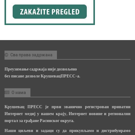
Сва права задржана
Преузимање садржаја није дозвољено
без писане дозволе КрушевацПРЕСС-а.
О нама
Крушевац ПРЕСС је први званично регистрован приватни
Интернет медиј у нашем крају, Интернет новине и регионални
портал за грађане Расинског округа.
Наши циљеви и задаци су да прикупљамо и дистрибуирамо