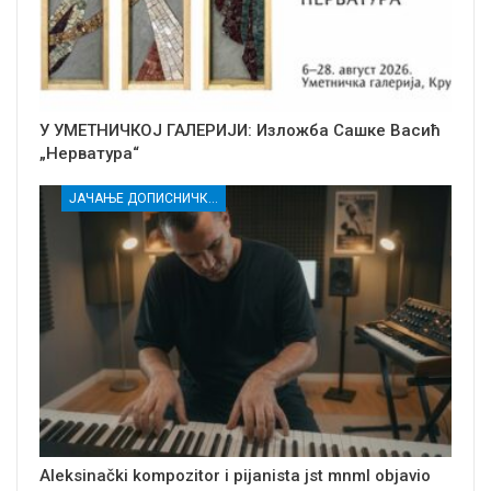
У УМЕТНИЧКОЈ ГАЛЕРИЈИ: Изложба Сашке Васић
„Нерватура“
ЈАЧАЊЕ ДОПИСНИЧКЕ МРЕЖЕ НЕЗАВИСНИХ МЕДИЈА У РАСИНСКОМ ОКРУГУ
Aleksinački kompozitor i pijanista jst mnml objavio