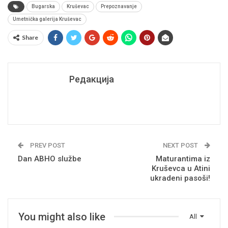
Bugarska
Kruševac
Prepoznavanje
Umetnička galerija Kruševac
Share
Редакција
PREV POST
NEXT POST
Dan ABHO službe
Maturantima iz
Kruševca u Atini
ukradeni pasoši!
You might also like
All