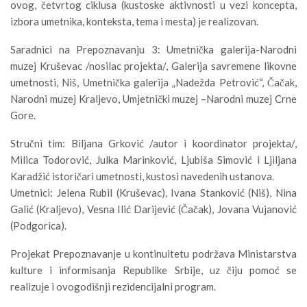
ovog, četvrtog ciklusa (kustoske aktivnosti u vezi koncepta,
izbora umetnika, konteksta, tema i mesta) je realizovan.
Saradnici na Prepoznavanju 3: Umetnička galerija-Narodni
muzej Kruševac /nosilac projekta/, Galerija savremene likovne
umetnosti, Niš, Umetnička galerija „Nadežda Petrović“, Čačak,
Narodni muzej Kraljevo, Umjetnički muzej –Narodni muzej Crne
Gore.
Stručni tim: Biljana Grković /autor i koordinator projekta/,
Milica Todorović, Julka Marinković, Ljubiša Simović i Ljiljana
Karadžić istoričari umetnosti, kustosi navedenih ustanova.
Umetnici: Jelena Rubil (Kruševac), Ivana Stanković (Niš), Nina
Galić (Kraljevo), Vesna Ilić Darijević (Čačak), Jovana Vujanović
(Podgorica).
Projekat Prepoznavanje u kontinuitetu podržava Ministarstva
kulture i informisanja Republike Srbije, uz čiju pomoć se
realizuje i ovogodišnji rezidencijalni program.