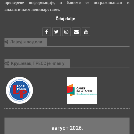
проверене информације, и бавимо се истраживањем и
аналитичким новинарством.
Čitaj dalje...
Лајкуј и подели
Крушевац ПРЕСС је члан у:
август 2026.