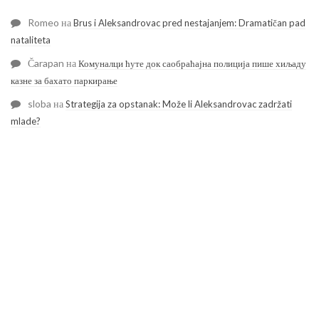
Romeo
на
Brus i Aleksandrovac pred nestajanjem: Dramatičan pad
nataliteta
Čarapan
на
Комуналци ћуте док саобраћајна полиција пише хиљаду
казне за бахато паркирање
sloba
на
Strategija za opstanak: Može li Aleksandrovac zadržati
mlade?