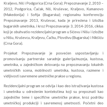
Kraljevo, Niš i Podgorica (Crna Gora); Prepoznavanje 2, 2010 –
2012, Podgorica, Čačak, Niš, Kruševac, Kraljevo, Kumanovo
(Makedonija) i Sofija (Bugarska); regionalnu konferenciju
Prepoznavanje 2013, Kruševac, kada je priređena i izložba
bugarskih umetnika, i kroz Prepoznavanje 3, 2014-2016, ciklus
koji je obuhvatio rezidencijalni program u Sićevu i Nišu i izložbe
u Nišu, Kruševcu, Kraljevu, Čačku, Plovdivu (Bugarska) i Nikšiću
(Crna Gora).
Projekat Prepoznavanje je posvećen uspostavljanju i
promovisanju partnerske saradnje galerija/muzeja, kustosa,
umetnika, u zajedničkom delovanju na prepoznavanju lokalnih
umetničkih scena, mobilnosti umetnika, kustosa, razmene i
vidljivosti savremene umetničke prakse u regionu.
Rezidencijalni program se odvija i kao deo istraživanja kustosa
i umetnika u određenim kontekstima koji su prepoznati kao
zajedničke teme i specifične umetničke prakse, kroz podršku
umetničkoj produkciji i savremenoj umetnosti. Početni deo