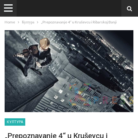
Home
Култура
„Prepoznavanje 4“ u Kruševcu i Ribarskoj Banji
КУЛТУРА
„Prepoznavanje 4“ u Kruševcu i