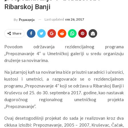
Ribarskoj Banji
Last updated
сеп 26, 2017
By
Редакција
Share
Povodom održavanja rezidencijalnog programa
„Prepoznavanje 4“ u Umetničkoj galeriji u sredu organizuju
druženje sa novinarima.
Na jutarnjoj kafi sa novinarima biće prisutni saradnici i učesnici,
kustosi i umetnici, a razgovaraće se o rezidencijalnom
programu „Prepoznavanje 4“ koji se održava u Ribarskoj Banji i
Kruševcu od 25. do 30. septembra 2017. godine, kao nastavak
dugoročnog regionalnog umetničkog projekta
„Prepoznavanje“.
Ovaj desetogodišnji projekat do sada je realizovan kroz dva
ciklusa izložbi: Prepoznavanje, 2005 – 2007, Kruševac, Čačak,