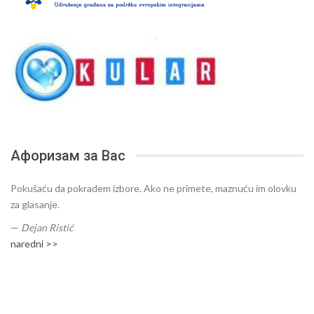
Афоризам за Вас
Pokušaću da pokradem izbore. Ako ne primete, maznuću im olovku
za glasanje.
—
Dejan Ristić
naredni >>