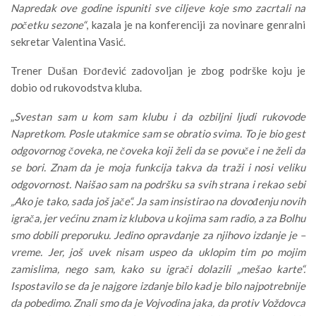
Napredak ove godine ispuniti sve ciljeve koje smo zacrtali na
početku sezone“
, kazala je na konferenciji za novinare genralni
sekretar Valentina Vasić.
Trener Dušan Đorđević zadovoljan je zbog podrške koju je
dobio od rukovodstva kluba.
„
Svestan sam u kom sam klubu i da ozbiljni ljudi rukovode
Napretkom. Posle utakmice sam se obratio svima. To je bio gest
odgovornog čoveka, ne čoveka koji želi da se povuče i ne želi da
se bori. Znam da je moja funkcija takva da traži i nosi veliku
odgovornost. Naišao sam na podršku sa svih strana i rekao sebi
„Ako je tako, sada još jače“. Ja sam insistirao na dovođenju novih
igrača, jer većinu znam iz klubova u kojima sam radio, a za Bolhu
smo dobili preporuku. Jedino opravdanje za njihovo izdanje je –
vreme. Jer, još uvek nisam uspeo da uklopim tim po mojim
zamislima, nego sam, kako su igrači dolazili „mešao karte“.
Ispostavilo se da je najgore izdanje bilo kad je bilo najpotrebnije
da pobedimo. Znali smo da je Vojvodina jaka, da protiv Voždovca