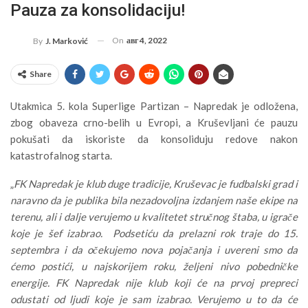
Pauza za konsolidaciju!
On
авг 4, 2022
By
J. Marković
Share
Utakmica 5. kola Superlige Partizan – Napredak je odložena,
zbog obaveza crno-belih u Evropi, a Kruševljani će pauzu
pokušati da iskoriste da konsoliduju redove nakon
katastrofalnog starta.
„
FK Napredak je klub duge tradicije, Kruševac je fudbalski grad i
naravno da je publika bila nezadovoljna izdanjem naše ekipe na
terenu, ali i dalje verujemo u kvalitetet stručnog štaba, u igrače
koje je šef izabrao. Podsetiću da prelazni rok traje do 15.
septembra i da očekujemo nova pojačanja i uvereni smo da
ćemo postići, u najskorijem roku, željeni nivo pobedničke
energije. FK Napredak nije klub koji će na prvoj prepreci
odustati od ljudi koje je sam izabrao. Verujemo u to da će