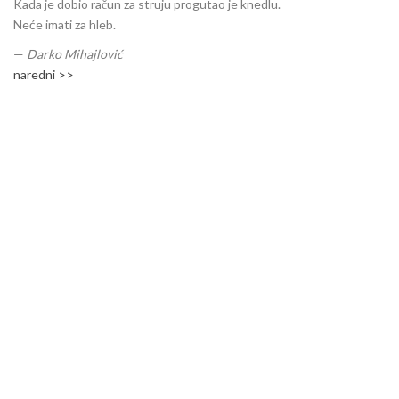
Kada je dobio račun za struju progutao je knedlu.
Neće imati za hleb.
—
Darko Mihajlović
naredni >>