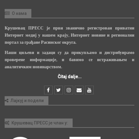
О нама
Крушевац ПРЕСС је први званично регистрован приватни
Интернет медиј у нашем крају, Интернет новине и регионални
портал за грађане Расинског округа.
Наши циљеви и задаци су да прикупљамо и дистрибуирамо
проверене информације, и бавимо се истраживањем и
аналитичким новинарством.
Čitaj dalje...
Лајкуј и подели
Крушевац ПРЕСС је члан у: