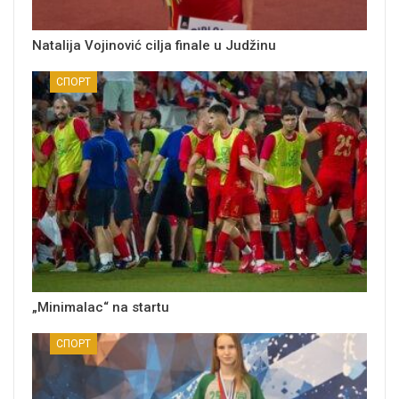
Natalija Vojinović cilja finale u Judžinu
СПОРТ
„Minimalac“ na startu
СПОРТ