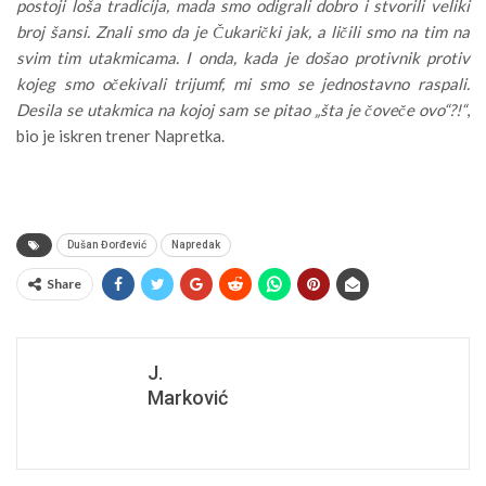
postoji loša tradicija, mada smo odigrali dobro i stvorili veliki
broj šansi. Znali smo da je Čukarički jak, a ličili smo na tim na
svim tim utakmicama. I onda, kada je došao protivnik protiv
kojeg smo očekivali trijumf, mi smo se jednostavno raspali.
Desila se utakmica na kojoj sam se pitao „šta je čoveče ovo“?!“
,
bio je iskren trener Napretka.
Dušan Đorđević
Napredak
Share
J.
Marković