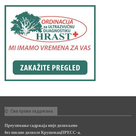
Сва права задржана
Преузимање садржаја није дозвољено
без писане дозволе КрушевацПРЕСС-а.