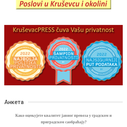
Анкета
Како оцењујете квалитет јавног превоза у градском и
приградском саобраћају?