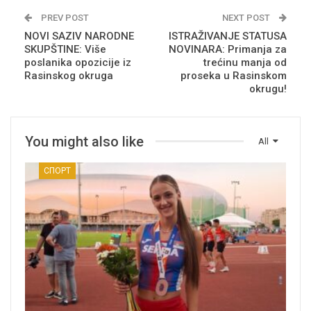
PREV POST
NEXT POST
NOVI SAZIV NARODNE
ISTRAŽIVANJE STATUSA
SKUPŠTINE: Više
NOVINARA: Primanja za
poslanika opozicije iz
trećinu manja od
Rasinskog okruga
proseka u Rasinskom
okrugu!
You might also like
All
СПОРТ