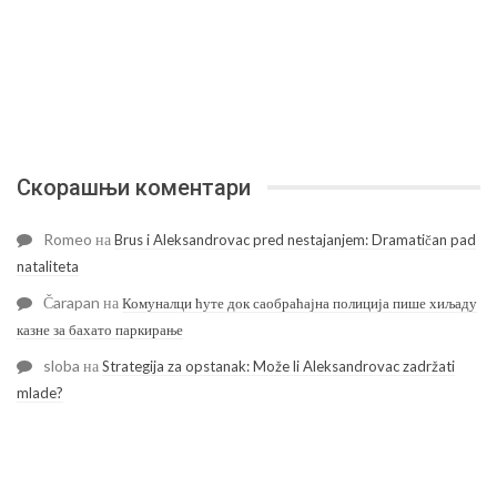
Скорашњи коментари
Romeo
на
Brus i Aleksandrovac pred nestajanjem: Dramatičan pad
nataliteta
Čarapan
на
Комуналци ћуте док саобраћајна полиција пише хиљаду
казне за бахато паркирање
sloba
на
Strategija za opstanak: Može li Aleksandrovac zadržati
mlade?