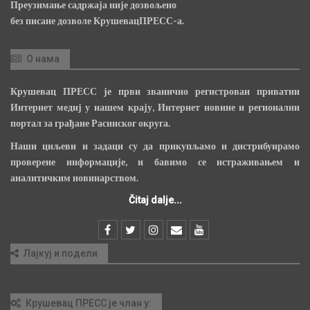
Преузимање садржаја није дозвољено
без писане дозволе КрушевацПРЕСС-а.
О нама
Крушевац ПРЕСС је први званично регистрован приватни
Интернет медиј у нашем крају, Интернет новине и регионални
портал за грађане Расинског округа.
Наши циљеви и задаци су да прикупљамо и дистрибуирамо
проверене информације, и бавимо се истраживањем и
аналитичким новинарством.
Čitaj dalje...
Лајкуј и подели
Крушевац ПРЕСС је члан у: