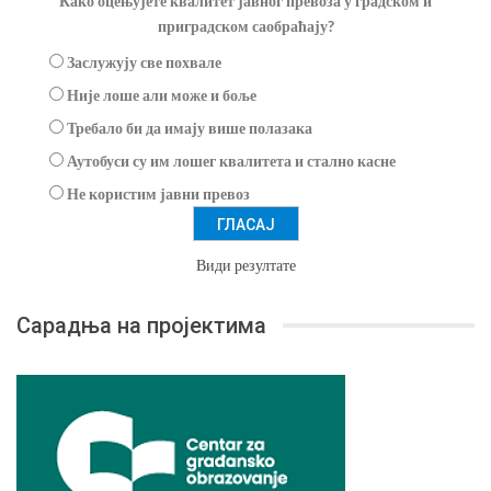
Како оцењујете квалитет јавног превоза у градском и
приградском саобраћају?
Заслужују све похвале
Није лоше али може и боље
Требало би да имају више полазака
Аутобуси су им лошег квалитета и стално касне
Не користим јавни превоз
Види резултате
Сарадња на пројектима