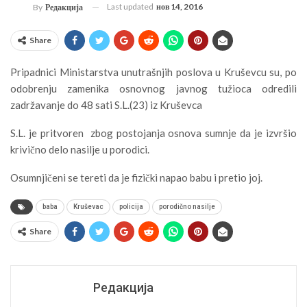
Last updated
нов 14, 2016
By
Редакција
Share
Pripadnici Ministarstva unutrašnjih poslova u Kruševcu su, po
odobrenju zamenika osnovnog javnog tužioca odredili
zadržavanje do 48 sati S.L.(23) iz Kruševca
S.L. je pritvoren zbog postojanja osnova sumnje da je izvršio
krivično delo nasilje u porodici.
Osumnjičeni se tereti da je fizički napao babu i pretio joj.
baba
Kruševac
policija
porodično nasilje
Share
Редакција