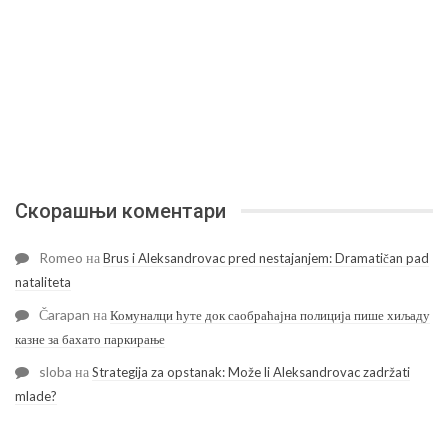
Скорашњи коментари
Romeo
на
Brus i Aleksandrovac pred nestajanjem: Dramatičan pad
nataliteta
Čarapan
на
Комуналци ћуте док саобраћајна полиција пише хиљаду
казне за бахато паркирање
sloba
на
Strategija za opstanak: Može li Aleksandrovac zadržati
mlade?