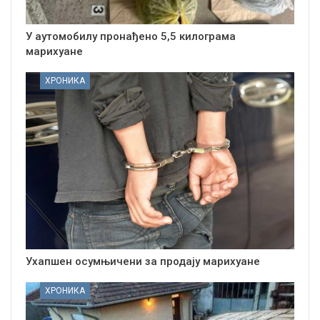
У аутомобилу пронађено 5,5 килограма
марихуане
ХРОНИКА
Ухапшен осумњичени за продају марихуане
ХРОНИКА