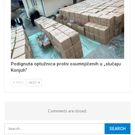
Podignuta optužnica protiv osumnjičenih u „slučaju
Konjuh“
PREV
NEXT
Comments are closed.