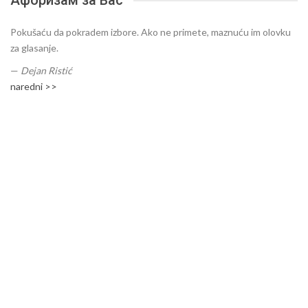
Афоризам за Вас
Pokušaću da pokradem izbore. Ako ne primete, maznuću im olovku
za glasanje.
—
Dejan Ristić
naredni >>