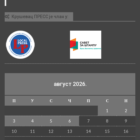
Крушевац ПРЕСС је члан у:
август 2026.
П
У
С
Ч
П
С
Н
1
2
3
4
5
6
7
8
9
10
11
12
13
14
15
16