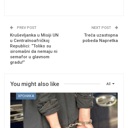
PREV POST
NEXT POST
Kruševljanka u Misiji UN
Treća uzastopna
u Centralnoafričkoj
pobeda Napretka
Republici: “Toliko su
siromašni da nemaju ni
semafor u glavnom
gradu!”
You might also like
All
ХРОНИКА