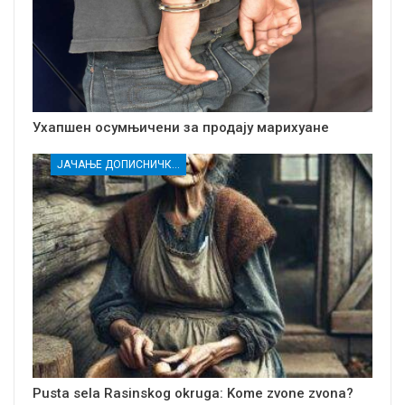
Ухапшен осумњичени за продају марихуане
ЈАЧАЊЕ ДОПИСНИЧКЕ МРЕЖЕ НЕЗАВИСНИХ МЕДИЈА У РАСИНСКОМ ОКРУГУ
Pusta sela Rasinskog okruga: Kome zvone zvona?