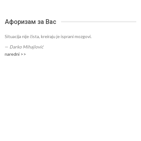
Афоризам за Вас
Situacija nije čista, kreiraju je isprani mozgovi.
—
Darko Mihajlović
naredni >>