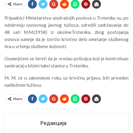
Share
Pripadnici Ministarstva unutrašnjih poslova u Trsteniku su, po
odobrenju osnovnog javnog tužioca, odredili zadržavanje do
48 sati M.M.(1958) iz okolineTrstenika, zbog postojanja
osnova sumnje da je izvršio krivično delo ometanje službenog
lica u vršenju službene dužnosti.
Osumnjičeni se tereti da je vređao policajca koji je kontrolisao
saobraćaj u blizini taksi stanice u Trsteniku.
M. M. će u zakonskom roku, uz krivičnu prijavu, biti priveden
nadležnom tužiocu.
Share
Редакција