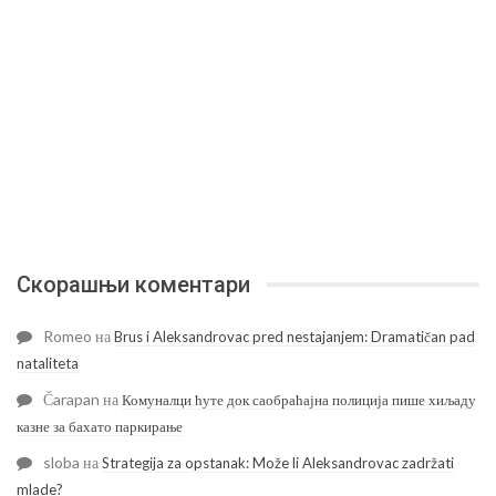
Скорашњи коментари
Romeo
на
Brus i Aleksandrovac pred nestajanjem: Dramatičan pad
nataliteta
Čarapan
на
Комуналци ћуте док саобраћајна полиција пише хиљаду
казне за бахато паркирање
sloba
на
Strategija za opstanak: Može li Aleksandrovac zadržati
mlade?