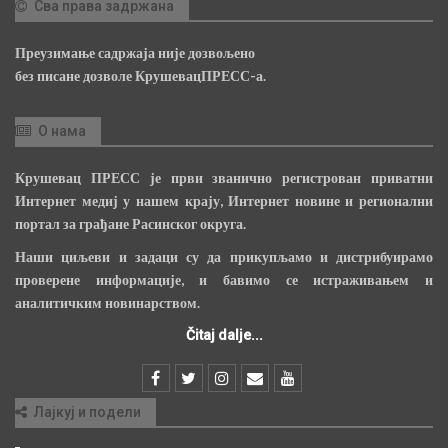
Сва права задржана
Преузимање садржаја није дозвољено
без писане дозволе КрушевацПРЕСС-а.
О нама
Крушевац ПРЕСС је први званично регистрован приватни
Интернет медиј у нашем крају, Интернет новине и регионални
портал за грађане Расинског округа.
Наши циљеви и задаци су да прикупљамо и дистрибуирамо
проверене информације, и бавимо се истраживањем и
аналитичким новинарством.
Čitaj dalje...
Лајкуј и подели