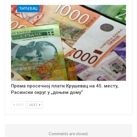
ЋИЋЕВАЦ
Према просечној плати Крушевац на 45. месту,
Расински округ у „доњем дому“
PREV
NEXT
Comments are closed.