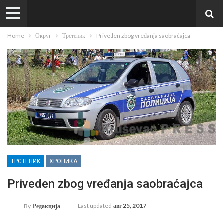
Home
Округ
Трстеник
Priveden zbog vređanja saobraćajca
ТРСТЕНИК
ХРОНИКА
Priveden zbog vređanja saobraćajca
Last updated
авг 25, 2017
By
Редакција