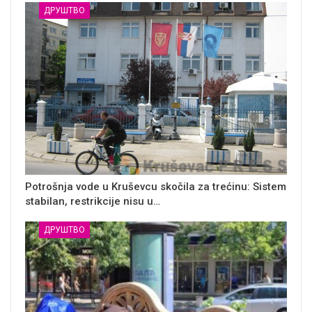
ДРУШТВО
Potrošnja vode u Kruševcu skočila za trećinu: Sistem
stabilan, restrikcije nisu u…
ДРУШТВО