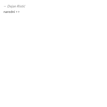
—
Dejan Ristić
naredni >>