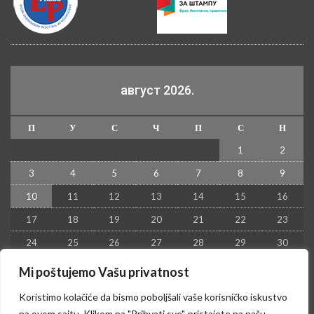
август 2026.
П
У
С
Ч
П
С
Н
1
2
3
4
5
6
7
8
9
10
11
12
13
14
15
16
17
18
19
20
21
22
23
24
25
26
27
28
29
30
31
Mi poštujemo Vašu privatnost
« јул
Koristimo kolačiće da bismo poboljšali vaše korisničko iskustvo
na ovom sajtu. Klikom na "Prihvati sve", pristajete na našu