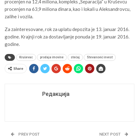
procenjen na 12,4 miliona, kompleks „Separacija“ u Kruševcu
procenjen na 63,9 miliona dinara, kao i lokali u Aleksandrovcu,
zalihe i vozila.
Za zainteresovane, rok za uplatu depozita je 13. januar 2016.
godine. Krajnji rok za dostavljanje ponuda je 19. januar 2016.
godine.
Kruševac
prodaja imovine
stečaj
Stevanović invest
Share
Редакција
PREV POST
NEXT POST