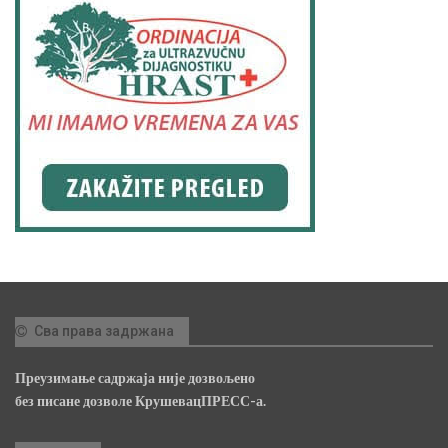
Сва права задржана
Преузимање садржаја није дозвољено
без писане дозволе КрушевацПРЕСС-а.