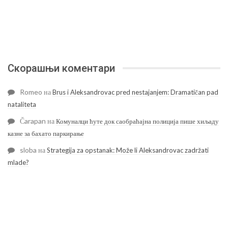
Скорашњи коментари
Romeo
на
Brus i Aleksandrovac pred nestajanjem: Dramatičan pad
nataliteta
Čarapan
на
Комуналци ћуте док саобраћајна полиција пише хиљаду
казне за бахато паркирање
sloba
на
Strategija za opstanak: Može li Aleksandrovac zadržati
mlade?