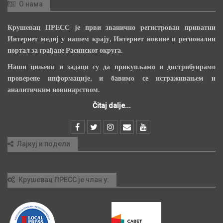
О нама
Крушевац ПРЕСС је први званично регистрован приватни
Интернет медиј у нашем крају, Интернет новине и регионални
портал за грађане Расинског округа.
Наши циљеви и задаци су да прикупљамо и дистрибуирамо
проверене информације, и бавимо се истраживањем и
аналитичким новинарством.
Čitaj dalje...
Лајкуј и подели
Крушевац ПРЕСС је члан у: