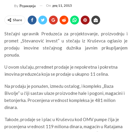
On
дец 11, 2015
By
Редакција
Share
Stečajni upravnik Preduzeća za projektovanje, proizvodnju i
promet „Stevanović invest“ u stečaju iz Kruševca oglasio je
prodaju imovine stečajnog dužnika javnim prikupljanjem
ponuda.
U ovom slučaju, prredmet prodaje je nepokretna i pokretna
imovina preduzeća koja se prodaje u ukupno 11 celina.
Na prodaju je ponuđen, između ostalog, i kompleks „Baza
Bivolje“ u čiji sastav ulaze proizvodne hale i pogoni, magacini i
betonjerka. Procenjena vrednost kompleksa je 481 milion
dinara.
Takođe, prodaje se i plac u Kruševcu kod OMV pumpe čija je
procenjena vrednost 119 miliona dinara, magacin u Ratajama