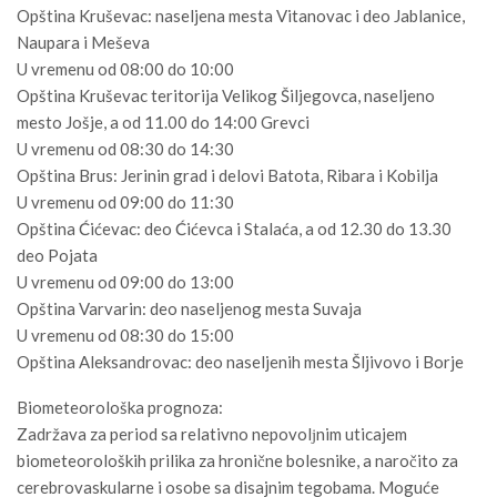
Opština Kruševac: naseljena mesta Vitanovac i deo Jablanice,
Naupara i Meševa
U vremenu od 08:00 do 10:00
Opština Kruševac teritorija Velikog Šiljegovca, naseljeno
mesto Jošje, a od 11.00 do 14:00 Grevci
U vremenu od 08:30 do 14:30
Opština Brus: Jerinin grad i delovi Batota, Ribara i Kobilja
U vremenu od 09:00 do 11:30
Opština Ćićevac: deo Ćićevca i Stalaća, a od 12.30 do 13.30
deo Pojata
U vremenu od 09:00 do 13:00
Opština Varvarin: deo naseljenog mesta Suvaja
U vremenu od 08:30 do 15:00
Opština Aleksandrovac: deo naseljenih mesta Šljivovo i Borje
Biometeorološka prognoza:
Zadržava za period sa relativno nepovolјnim uticajem
biometeoroloških prilika za hronične bolesnike, a naročito za
cerebrovaskularne i osobe sa disajnim tegobama. Moguće