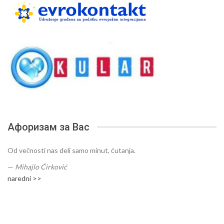
Афоризам за Вас
Od večnosti nas deli samo minut, ćutanja.
—
Mihajlo Ćirković
naredni >>