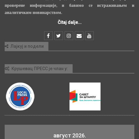
проверене информације, и бавимо се истраживањем и
аналитичким новинарством.
Čitaj dalje...
Лајкуј и подели
Крушевац ПРЕСС је члан у:
август 2026.