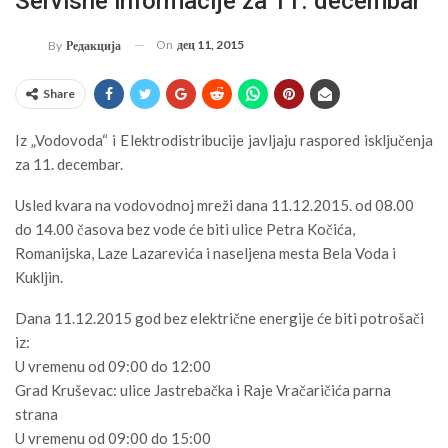
Servisne informacije za 11. decembar
On
дец 11, 2015
By
Редакција
Share
Iz „Vodovoda“ i Elektrodistribucije javljaju raspored isključenja
za 11. decembar.
Usled kvara na vodovodnoj mreži dana 11.12.2015. od 08.00
do 14.00 časova bez vode će biti ulice Petra Kočića,
Romanijska, Laze Lazarevića i naseljena mesta Bela Voda i
Kukljin.
Dana 11.12.2015 god bez električne energije će biti potrošači
iz:
U vremenu od 09:00 do 12:00
Grad Kruševac: ulice Jastrebačka i Raje Vračaričića parna
strana
U vremenu od 09:00 do 15:00