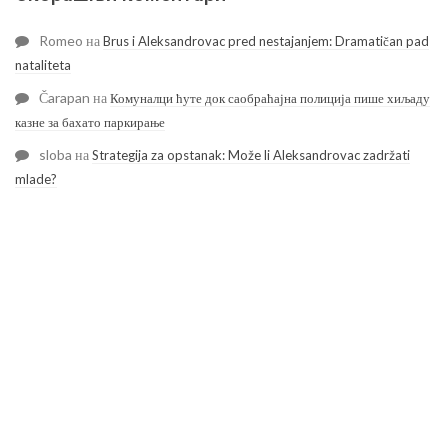
Romeo
на
Brus i Aleksandrovac pred nestajanjem: Dramatičan pad
nataliteta
Čarapan
на
Комуналци ћуте док саобраћајна полиција пише хиљаду
казне за бахато паркирање
sloba
на
Strategija za opstanak: Može li Aleksandrovac zadržati
mlade?