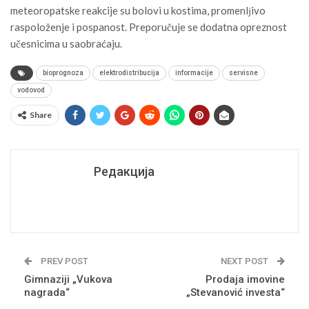
meteoropatske reakcije su bolovi u kostima, promenlјivo
raspoloženje i pospanost. Preporučuje se dodatna opreznost
učesnicima u saobraćaju.
bioprognoza
elektrodistribucija
informacije
servisne
vodovod
Share
Редакција
PREV POST
NEXT POST
Gimnaziji „Vukova
Prodaja imovine
nagrada“
„Stevanović investa“