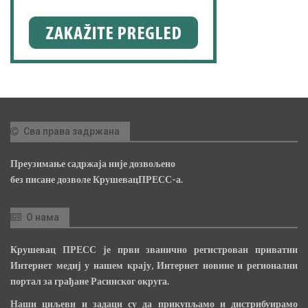
Сва права задржана
Преузимање садржаја није дозвољено
без писане дозволе КрушевацПРЕСС-а.
О нама
Крушевац ПРЕСС је први званично регистрован приватни
Интернет медиј у нашем крају, Интернет новине и регионални
портал за грађане Расинског округа.
Наши циљеви и задаци су да прикупљамо и дистрибуирамо