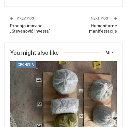
PREV POST
NEXT POST
Prodaja imovine
Humanitarne
„Stevanović investa“
manifestacije
You might also like
All
ХРОНИКА