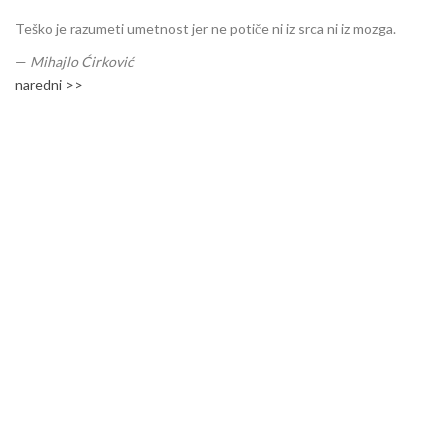
Teško je razumeti umetnost jer ne potiče ni iz srca ni iz mozga.
—
Mihajlo Ćirković
naredni >>