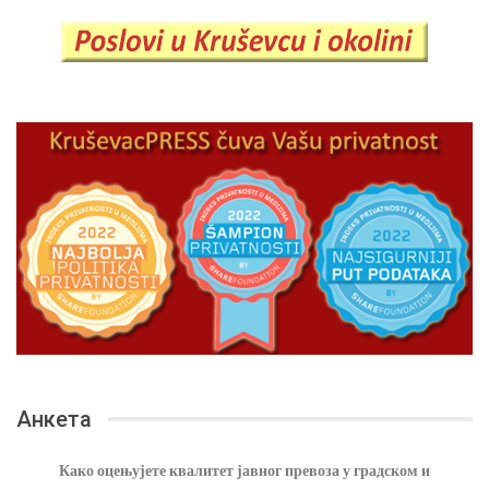
Анкета
Како оцењујете квалитет јавног превоза у градском и