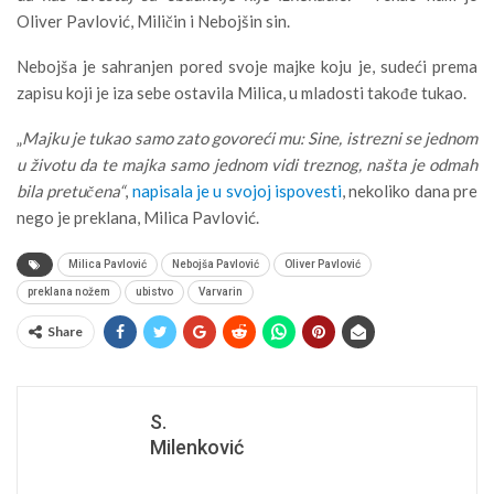
Oliver Pavlović, Miličin i Nebojšin sin.
Nebojša je sahranjen pored svoje majke koju je, sudeći prema
zapisu koji je iza sebe ostavila Milica, u mladosti takođe tukao.
„
Majku je tukao samo zato govoreći mu: Sine, istrezni se jednom
u životu da te majka samo jednom vidi treznog, našta je odmah
bila pretučena“
,
napisala je u svojoj ispovesti
, nekoliko dana pre
nego je preklana, Milica Pavlović.
Milica Pavlović
Nebojša Pavlović
Oliver Pavlović
preklana nožem
ubistvo
Varvarin
Share
S.
Milenković