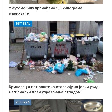
У аутомобилу пронађено 5,5 килограма
марихуане
ЋИЋЕВАЦ
Крушевац и пет општина стављају на јавни увид
Регионални план управљања отпадом
ХРОНИКА