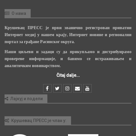
О нама
Крушевац ПРЕСС је први званично регистрован приватни
Интернет медиј у нашем крају, Интернет новине и регионални
портал за грађане Расинског округа.
Наши циљеви и задаци су да прикупљамо и дистрибуирамо
проверене информације, и бавимо се истраживањем и
аналитичким новинарством.
Čitaj dalje...
Лајкуј и подели
Крушевац ПРЕСС је члан у: