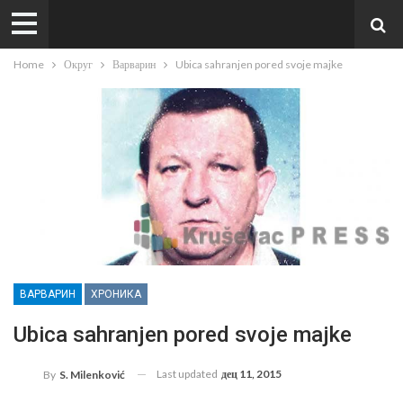
Home
Округ
Варварин
Ubica sahranjen pored svoje majke
ВАРВАРИН
ХРОНИКА
Ubica sahranjen pored svoje majke
Last updated
дец 11, 2015
By
S. Milenković