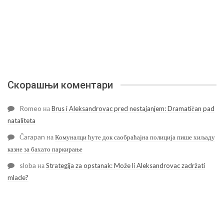
Скорашњи коментари
Romeo
на
Brus i Aleksandrovac pred nestajanjem: Dramatičan pad
nataliteta
Čarapan
на
Комуналци ћуте док саобраћајна полиција пише хиљаду
казне за бахато паркирање
sloba
на
Strategija za opstanak: Može li Aleksandrovac zadržati
mlade?