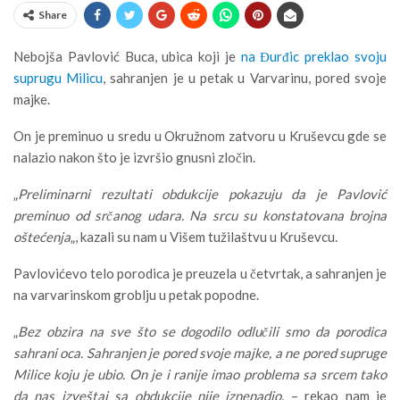
Share
Nebojša Pavlović Buca, ubica koji je
na Đurđic preklao svoju
suprugu Milicu
, sahranjen je u petak u Varvarinu, pored svoje
majke.
On je preminuo u sredu u Okružnom zatvoru u Kruševcu gde se
nalazio nakon što je izvršio gnusni zločin.
„
Preliminarni rezultati obdukcije pokazuju da je Pavlović
preminuo od srčanog udara. Na srcu su konstatovana brojna
oštećenja
„, kazali su nam u Višem tužilaštvu u Kruševcu.
Pavlovićevo telo porodica je preuzela u četvrtak, a sahranjen je
na varvarinskom groblju u petak popodne.
„
Bez obzira na sve što se dogodilo odlučili smo da porodica
sahrani oca. Sahranjen je pored svoje majke, a ne pored supruge
Milice koju je ubio. On je i ranije imao problema sa srcem tako
da nas izveštaj sa obdukcije nije iznenadio.
– rekao nam je