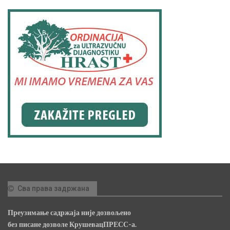
Сва права задржана
Преузимање садржаја није дозвољено
без писане дозволе КрушевацПРЕСС-а.