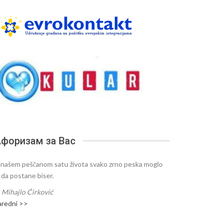
форизам за Вас
 našem peščanom satu života svako zrno peska moglo
e da postane biser.
—
Mihajlo Ćirković
aredni >>