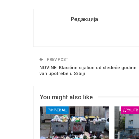
Редакција
PREV POST
NOVINE: Klasične sijalice od sledeće godine
van upotrebe u Srbiji
You might also like
ЋИЋЕВАЦ
ДРУШТВ