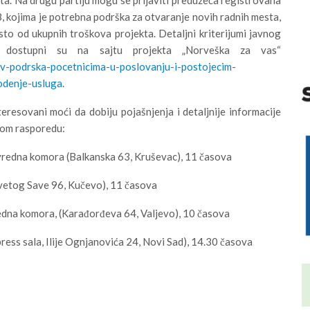
, kojima je potrebna podrška za otvaranje novih radnih mesta,
to od ukupnih troškova projekta. Detaljni kriterijumi javnog
 dostupni su na sajtu projekta „Norveška za vas“
iv-podrska-pocetnicima-u-poslovanju-i-postojecim-
odenje-usluga
.
eresovani moći da dobiju pojašnjenja i detaljnije informacije
nom rasporedu:
vredna komora (Balkanska 63, Kruševac), 11 časova
etog Save 96, Kučevo), 11 časova
a komora, (Karađorđeva 64, Valjevo), 10 časova
s sala, Ilije Ognjanovića 24, Novi Sad), 14.30 časova