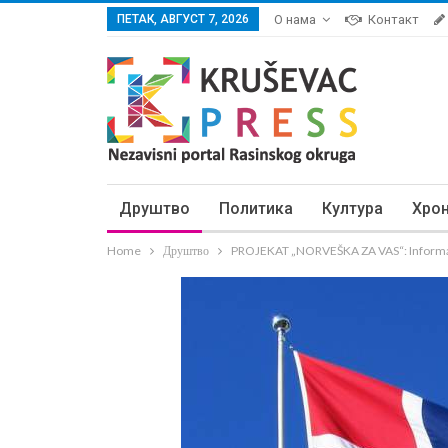
ПЕТАК, АВГУСТ 7, 2026
О нама
Контакт
Друштво
Политика
Култура
Хро
Home
Друштво
PROJEKAT „NORVEŠKA ZA VAS“: Informati