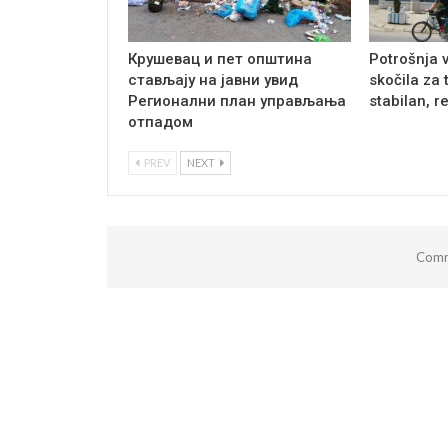
Крушевац и пет општина
Potrošnja 
стављају на јавни увид
skočila za 
Регионални план управљања
stabilan, r
отпадом
PREV
NEXT
Comm