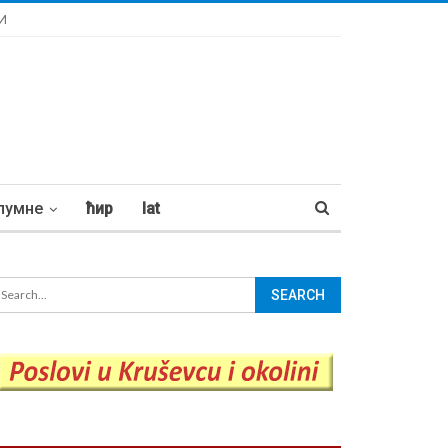
И
лумне
ћир
lat