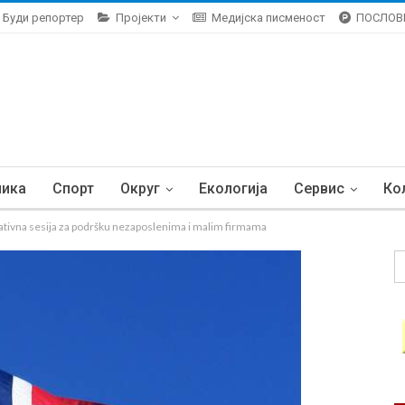
Буди репортер
Пројекти
Медијска писменост
ПОСЛОВ
ника
Спорт
Округ
Екологија
Сервис
Ко
vna sesija za podršku nezaposlenima i malim firmama