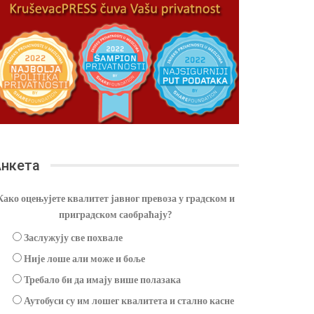
нкета
Како оцењујете квалитет јавног превоза у градском и
приградском саобраћају?
Заслужују све похвале
Није лоше али може и боље
Требало би да имају више полазака
Аутобуси су им лошег квалитета и стално касне