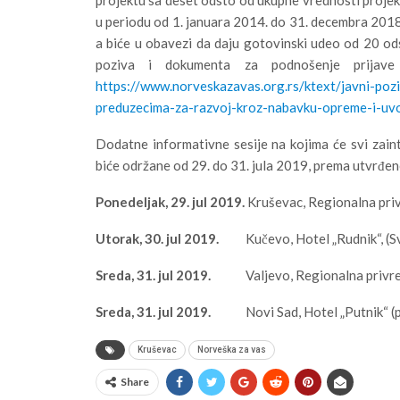
u periodu od 1. januara 2014. do 31. decembra 2018
a biće u obavezi da daju gotovinski udeo od 20 ods
poziva i dokumenta za podnošenje prijave
https://www.norveskazavas.org.rs/ktext/javni-poz
preduzecima-za-razvoj-kroz-nabavku-opreme-i-uv
Dodatne informativne sesije na kojima će svi zaint
biće održane od 29. do 31. jula 2019, prema utvrđe
Ponedeljak, 29. jul 2019.
Kruševac, Regionalna pri
Utorak, 30. jul 2019.
Kučevo, Hotel „Rudnik“, (Sv
Sreda, 31. jul 2019.
Valjevo, Regionalna privredn
Sreda, 31. jul 2019.
Novi Sad, Hotel „Putnik“ (pres
Kruševac
Norveška za vas
Share