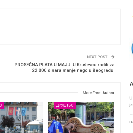
NEXT POST
PROSEČNA PLATA U MAJU: U Kruševcu radili za
22.000 dinara manje nego u Beogradu!
А
More From Author
U
j
О
ДРУШТВО
n