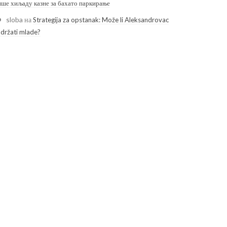
ише хиљаду казне за бахато паркирање
sloba
на
Strategija za opstanak: Može li Aleksandrovac
adržati mlade?