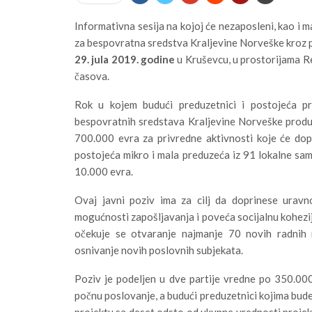
Informativna sesija na kojoj će nezaposleni, kao i 
za bespovratna sredstva Kraljevine Norveške kroz p
29. jula 2019. godine
u Kruševcu, u prostorijama R
časova.
Rok u kojem budući preduzetnici i postojeća 
bespovratnih sredstava Kraljevine Norveške produž
700.000 evra za privredne aktivnosti koje će dopr
postojeća mikro i mala preduzeća iz 91 lokalne 
10.000 evra.
Ovaj javni poziv ima za cilj da doprinese urav
mogućnosti zapošljavanja i poveća socijalnu kohezij
očekuje se otvaranje najmanje 70 novih radnih 
osnivanje novih poslovnih subjekata.
Poziv je podeljen u dve partije vredne po 350.000
počnu poslovanje, a budući preduzetnici kojima bude 
projektu sa deset odsto od ukupne vrednosti projek