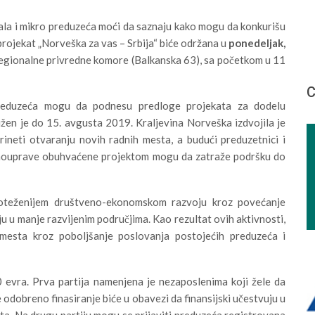
mala i mikro preduzeća moći da saznaju kako mogu da konkurišu
rojekat „Norveška za vas – Srbija“ biće održana u
ponedeljak,
egionalne privredne komore (Balkanska 63), sa početkom u 11
С
preduzeća mogu da podnesu predloge projekata za dodelu
en je do 15. avgusta 2019. Kraljevina Norveška izdvojila je
ineti otvaranju novih radnih mesta, a budući preduzetnici i
samouprave obuhvaćene projektom mogu da zatraže podršku do
noteženijem društveno-ekonomskom razvoju kroz povećanje
u u manje razvijenim područjima. Kao rezultat ovih aktivnosti,
mesta kroz poboljšanje poslovanja postojećih preduzeća i
 evra. Prva partija namenjena je nezaposlenima koji žele da
odobreno finasiranje biće u obavezi da finansijski učestvuju u
ta. Na drugu partiju mogu se prijaviti preduzeća registrovana