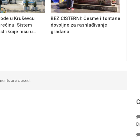
vode u Kruševcu
BEZ CISTERNI: Česme i fontane
trećinu: Sistem
dovoljne za rashlađivanje
estrikcije nisu u…
građana
ents are closed.
С
D