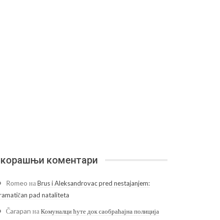
корашњи коментари
Romeo
на
Brus i Aleksandrovac pred nestajanjem:
ramatičan pad nataliteta
Čarapan
на
Комуналци ћуте док саобраћајна полиција