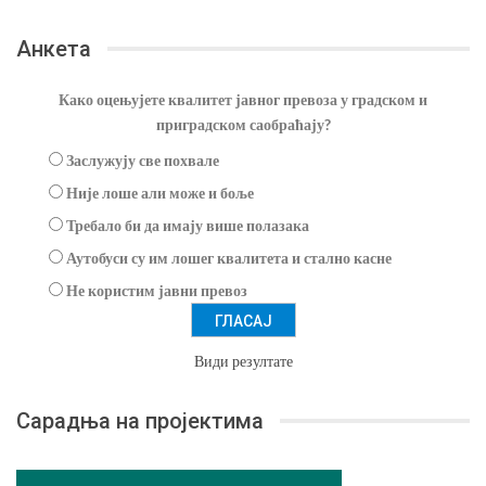
Анкета
Како оцењујете квалитет јавног превоза у градском и
приградском саобраћају?
Заслужују све похвале
Није лоше али може и боље
Требало би да имају више полазака
Аутобуси су им лошег квалитета и стално касне
Не користим јавни превоз
Види резултате
Сарадња на пројектима