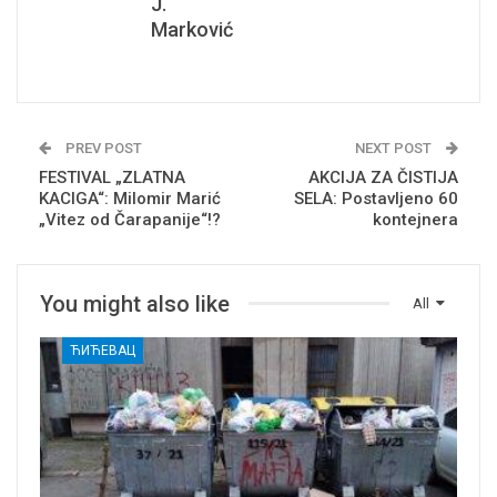
J.
Marković
PREV POST
NEXT POST
FESTIVAL „ZLATNA
AKCIJA ZA ČISTIJA
KACIGA“: Milomir Marić
SELA: Postavljeno 60
„Vitez od Čarapanije“!?
kontejnera
You might also like
All
ЋИЋЕВАЦ