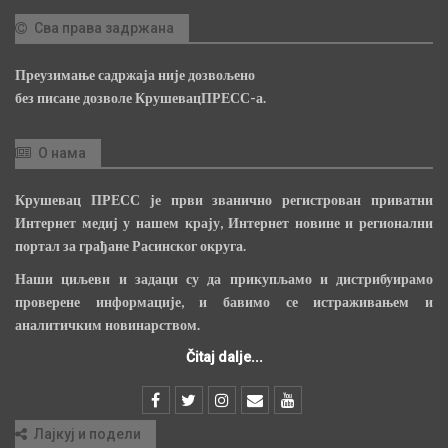
Сва права задржана
Преузимање садржаја није дозвољено
без писане дозволе КрушевацПРЕСС-а.
О нама
Крушевац ПРЕСС је први званично регистрован приватни
Интернет медиј у нашем крају, Интернет новине и регионални
портал за грађане Расинског округа.
Наши циљеви и задаци су да прикупљамо и дистрибуирамо
проверене информације, и бавимо се истраживањем и
аналитичким новинарством.
Čitaj dalje...
Лајкуј и подели