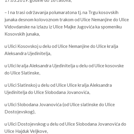
– I na trasi održavanja polumaratona tj. na Trgu kosovskih
junaka desnom kolovoznom trakom od Ulice Nemanjine do Ulice
Vidovdanske na izlazu iz Ulice Majke Jugovića ka spomeniku
Kosovskih junaka,
u Ulici Kosovskoj u delu od Ulice Nemanjine do Ulice kralja
Aleksandra Ujedinitelja,
u Ulici kralja Aleksandra Ujedinitelja u delu od Ulice kosovske
do Ulice Slatinske,
u Ulici Slatinskoj u delu od Ulice Ulice kralja Aleksandra
Ujedinitelja do Ulice Slobodana Jovanovića,
u Ulici Slobodana Jovanovića (od Ulice slatinske do Ulice
Dostojevskog),
u Ulici Dostojevskog u delu od Ulice Slobodana Jovanovića do
Ulice Hajduk Veljkove,