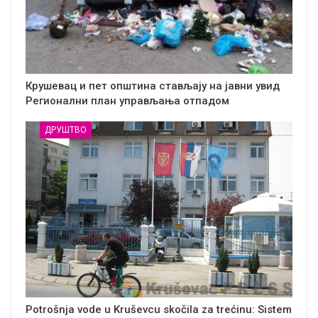
Крушевац и пет општина стављају на јавни увид
Регионални план управљања отпадом
ДРУШТВО
Potrošnja vode u Kruševcu skočila za trećinu: Sistem