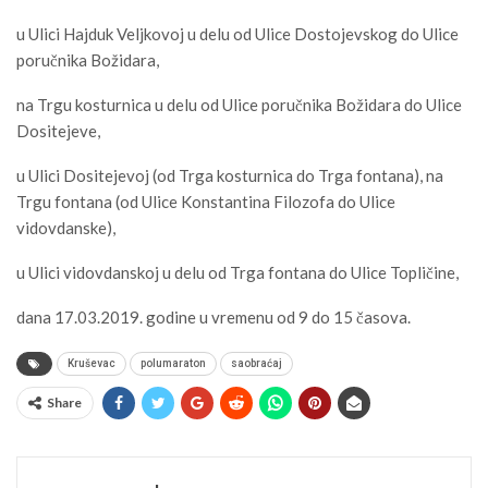
u Ulici Hajduk Veljkovoj u delu od Ulice Dostojevskog do Ulice
poručnika Božidara,
na Trgu kosturnica u delu od Ulice poručnika Božidara do Ulice
Dositejeve,
u Ulici Dositejevoj (od Trga kosturnica do Trga fontana), na
Trgu fontana (od Ulice Konstantina Filozofa do Ulice
vidovdanske),
u Ulici vidovdanskoj u delu od Trga fontana do Ulice Topličine,
dana 17.03.2019. godine u vremenu od 9 do 15 časova.
Kruševac
polumaraton
saobraćaj
Share