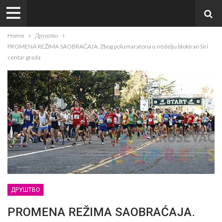
Home
Друштво
PROMENA REŽIMA SAOBRAĆAJA. Zbog polumaratona u nedelju blokiran širi
centar grada
ДРУШТВО
PROMENA REŽIMA SAOBRAĆAJA.