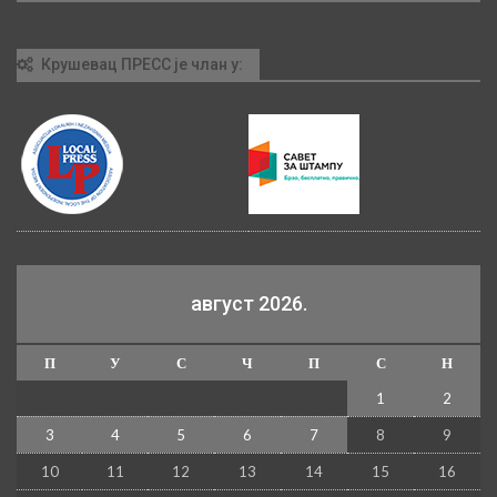
Крушевац ПРЕСС је члан у:
август 2026.
П
У
С
Ч
П
С
Н
1
2
3
4
5
6
7
8
9
10
11
12
13
14
15
16