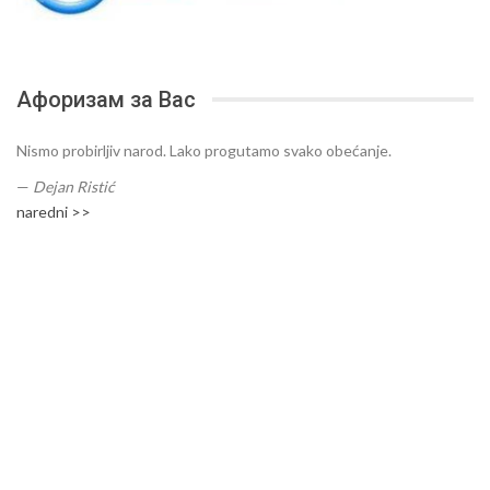
Афоризам за Вас
Nismo probirljiv narod. Lako progutamo svako obećanje.
—
Dejan Ristić
naredni >>