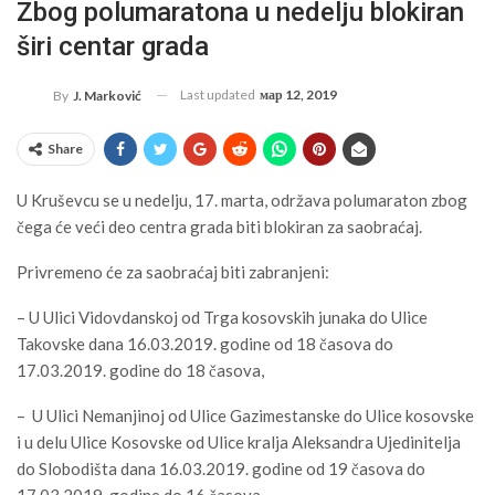
Zbog polumaratona u nedelju blokiran
širi centar grada
Last updated
мар 12, 2019
By
J. Marković
Share
U Kruševcu se u nedelju, 17. marta, održava polumaraton zbog
čega će veći deo centra grada biti blokiran za saobraćaj.
Privremeno će za saobraćaj biti zabranjeni:
– U Ulici Vidovdanskoj od Trga kosovskih junaka do Ulice
Takovske dana 16.03.2019. godine od 18 časova do
17.03.2019. godine do 18 časova,
– U Ulici Nemanjinoj od Ulice Gazimestanske do Ulice kosovske
i u delu Ulice Kosovske od Ulice kralja Aleksandra Ujedinitelja
do Slobodišta dana 16.03.2019. godine od 19 časova do
17.03.2019. godine do 16 časova,