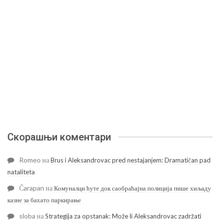
Скорашњи коментари
Romeo
на
Brus i Aleksandrovac pred nestajanjem: Dramatičan pad
nataliteta
Čarapan
на
Комуналци ћуте док саобраћајна полиција пише хиљаду
казне за бахато паркирање
sloba
на
Strategija za opstanak: Može li Aleksandrovac zadržati