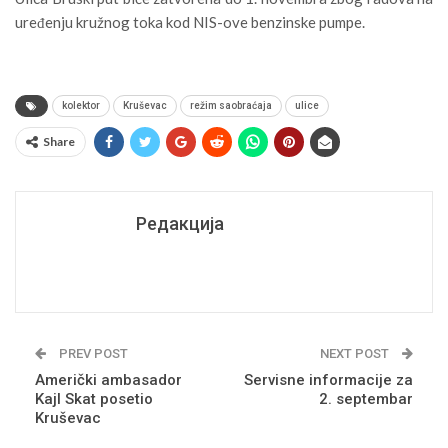
uređenju kružnog toka kod NIS-ove benzinske pumpe.
kolektor
Kruševac
režim saobraćaja
ulice
Share
Редакција
PREV POST
NEXT POST
Američki ambasador
Servisne informacije za
Kajl Skat posetio
2. septembar
Kruševac