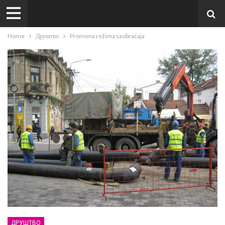
Home
Друштво
Promena režima saobraćaja
ДРУШТВО