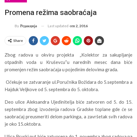
Promena režima saobraćaja
Last updated
сеп 2, 2016
By
Редакција
Share
Zbog radova u okviru projekta „Kolektor za sakupljanje
otpadnih voda u Kruševcu“u narednih mesec dana biće
promenjen režim saobraćaja u pojedinim delovima grada.
Očekuje se zatvaranje ul.Poručnika Božidara do 5.septembra a
Hajduk Veljkove od 5. septembra do 5. oktobra.
Deo ulice Aleksandra Ujedinitelja biće zatvoren od 5. do 15.
septembra zbog izvođenja radova Gradske toplane gde će se
saobraćaj preusmeriti delom parkinga, a završetak svih radova
je oko 15.oktobra.
Ulica Bruski put biće zatvorena do 1. novembra zbog radova na