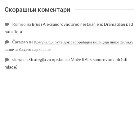
Скорашњи коментари
Romeo
на
Brus i Aleksandrovac pred nestajanjem: Dramatičan pad
nataliteta
Čarapan
на
Комуналци ћуте док саобраћајна полиција пише хиљаду
казне за бахато паркирање
sloba
на
Strategija za opstanak: Može li Aleksandrovac zadržati
mlade?