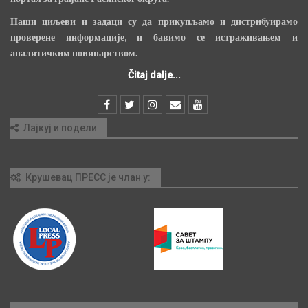
Наши циљеви и задаци су да прикупљамо и дистрибуирамо
проверене информације, и бавимо се истраживањем и
аналитичким новинарством.
Čitaj dalje...
Лајкуј и подели
Крушевац ПРЕСС је члан у: