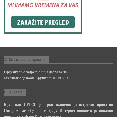
Сва права задржана
Преузимање садржаја није дозвољено
без писане дозволе КрушевацПРЕСС-а.
О нама
Крушевац ПРЕСС је први званично регистрован приватни
Интернет медиј у нашем крају, Интернет новине и регионални
портал за грађане Расинског округа.