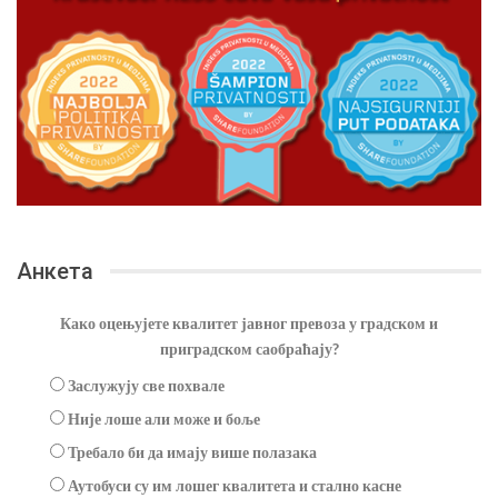
Анкета
Како оцењујете квалитет јавног превоза у градском и
приградском саобраћају?
Заслужују све похвале
Није лоше али може и боље
Требало би да имају више полазака
Аутобуси су им лошег квалитета и стално касне