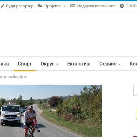
Буди репортер
Пројекти
Медијска писменост
ПОСЛ
ника
Спорт
Округ
Екологија
Сервис
Ко
m paraolimpijcu!