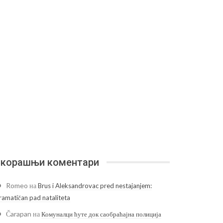
корашњи коментари
Romeo
на
Brus i Aleksandrovac pred nestajanjem:
ramatičan pad nataliteta
Čarapan
на
Комуналци ћуте док саобраћајна полиција