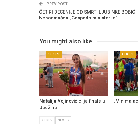
PREV POST
ČETIRI DECENIJE OD SMRTI LJUBINKE BOBIĆ:
Nenadmašna „Gospođa ministarka“
You might also like
СПОРТ
СПОРТ
Natalija Vojinović cilja finale u
„Minimalac
Judžinu
PREV
NEXT