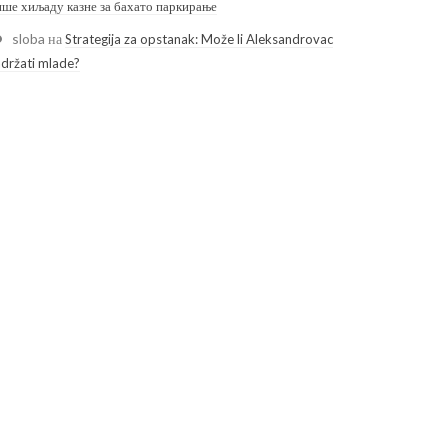
ише хиљаду казне за бахато паркирање
sloba
на
Strategija za opstanak: Može li Aleksandrovac
adržati mlade?