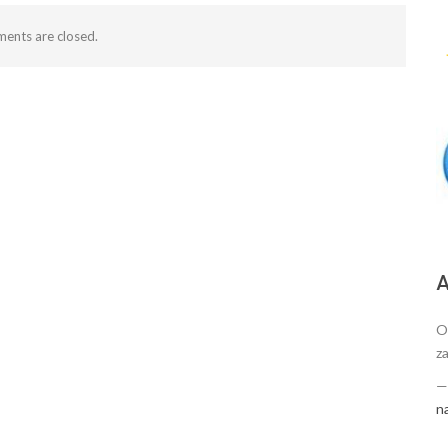
ents are closed.
А
O
za
n