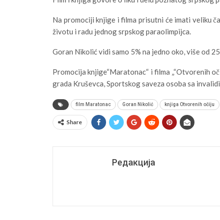
Na promociji knjige i filma prisutni će imati veliku
životu i radu jednog srpskog paraolimpijca.
Goran Nikolić vidi samo 5% na jedno oko, više od 25
Promocija knjige“Maratonac“ i filma „“Otvorenih o
grada Kruševca, Sportskog saveza osoba sa invalid
film Maratonac
Goran Nikolić
knjiga Otvorenih očiju
Share
Редакција