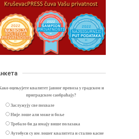
нкета
Како оцењујете квалитет јавног превоза у градском и
приградском саобраћају?
Заслужују све похвале
Није лоше али може и боље
Требало би да имају више полазака
Аутобуси су им лошег квалитета и стално касне