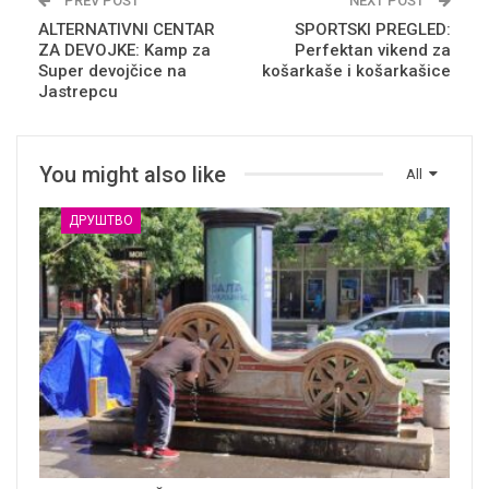
PREV POST
NEXT POST
ALTERNATIVNI CENTAR
SPORTSKI PREGLED:
ZA DEVOJKE: Kamp za
Perfektan vikend za
Super devojčice na
košarkaše i košarkašice
Jastrepcu
You might also like
All
ДРУШТВО