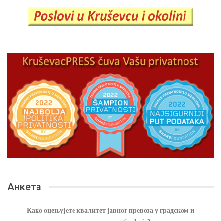
Анкета
Како оцењујете квалитет јавног превоза у градском и