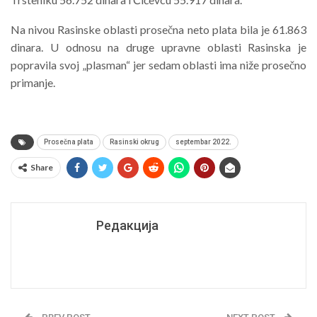
Na nivou Rasinske oblasti prosečna neto plata bila je 61.863
dinara. U odnosu na druge upravne oblasti Rasinska je
popravila svoj „plasman“ jer sedam oblasti ima niže prosečno
primanje.
Prosečna plata
Rasinski okrug
septembar 2022.
Share
Редакција