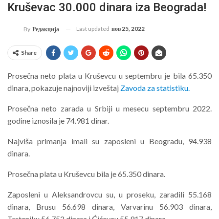
Kruševac 30.000 dinara iza Beograda!
Last updated
нов 25, 2022
By
Редакција
Share
Prosečna neto plata u Kruševcu u septembru je bila 65.350
dinara, pokazuje najnoviji izveštaj
Zavoda za statistiku.
Prosečna neto zarada u Srbiji u mesecu septembru 2022.
godine iznosila je 74.981 dinar.
Najviša primanja imali su zaposleni u Beogradu, 94.938
dinara.
Prosečna plata u Kruševcu bila je 65.350 dinara.
Zaposleni u Aleksandrovcu su, u proseku, zaradili 55.168
dinara, Brusu 56.698 dinara, Varvarinu 56.903 dinara,
Trsteniku 56.752 dinara i Ćićevcu 55.917 dinara.