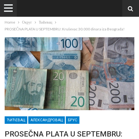
Home
Округ
Ћићевац
PROSEČNA PLATA U SEPTEMBRU: Kruševac 30.000 dinara iza Beograda!
ЋИЋЕВАЦ
АЛЕКСАНДРОВАЦ
БРУС
PROSEČNA PLATA U SEPTEMBRU: