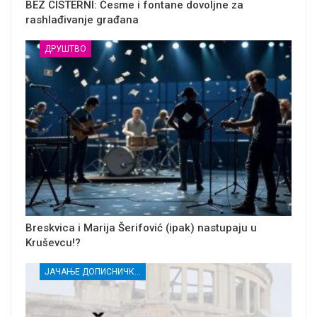
BEZ CISTERNI: Česme i fontane dovoljne za
rashlađivanje građana
ДРУШТВО
Breskvica i Marija Šerifović (ipak) nastupaju u
Kruševcu!?
ЈАЧАЊЕ ДОПИСНИЧКЕ МРЕЖЕ НЕЗАВИСНИХ МЕДИЈА У РАСИНСКОМ ОКРУГУ