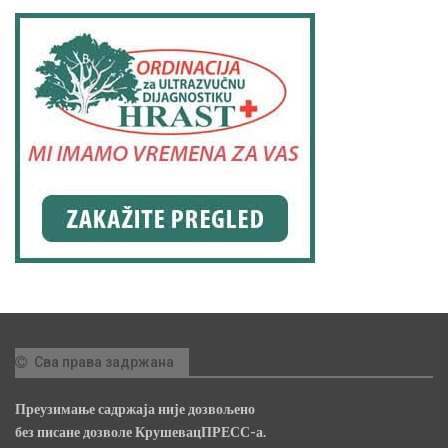
Сва права задржана
Преузимање садржаја није дозвољено
без писане дозволе КрушевацПРЕСС-а.