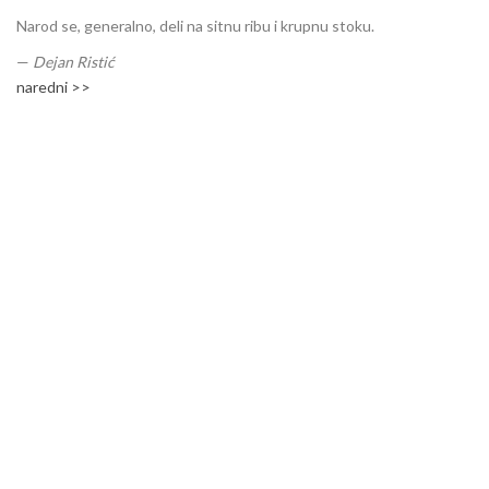
Narod se, generalno, deli na sitnu ribu i krupnu stoku.
—
Dejan Ristić
naredni >>