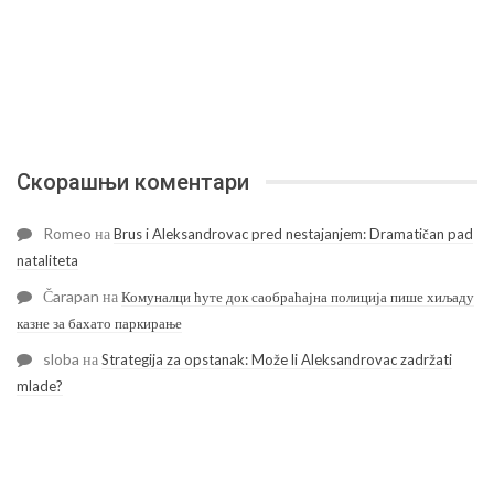
Скорашњи коментари
Romeo
на
Brus i Aleksandrovac pred nestajanjem: Dramatičan pad
nataliteta
Čarapan
на
Комуналци ћуте док саобраћајна полиција пише хиљаду
казне за бахато паркирање
sloba
на
Strategija za opstanak: Može li Aleksandrovac zadržati
mlade?