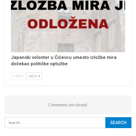
Japanski volonter u Ćićevcu umesto izložbe mira
dočekao političke optužbe
PREV
NEXT
Comments are closed.