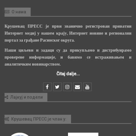
О нама
Крушевац ПРЕСС је први званично регистрован приватни
Интернет медиј у нашем крају, Интернет новине и регионални
портал за грађане Расинског округа.
Наши циљеви и задаци су да прикупљамо и дистрибуирамо
проверене информације, и бавимо се истраживањем и
аналитичким новинарством.
Čitaj dalje...
Лајкуј и подели
Крушевац ПРЕСС је члан у: