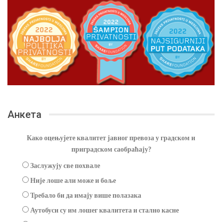
Анкета
Како оцењујете квалитет јавног превоза у градском и
приградском саобраћају?
Заслужују све похвале
Није лоше али може и боље
Требало би да имају више полазака
Аутобуси су им лошег квалитета и стално касне