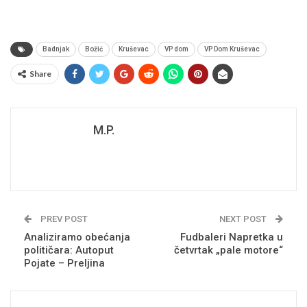
Badnjak
Božić
Kruševac
VP dom
VP Dom Kruševac
Share
M.P.
PREV POST
NEXT POST
Analiziramo obećanja
Fudbaleri Napretka u
političara: Autoput
četvrtak „pale motore“
Pojate – Preljina