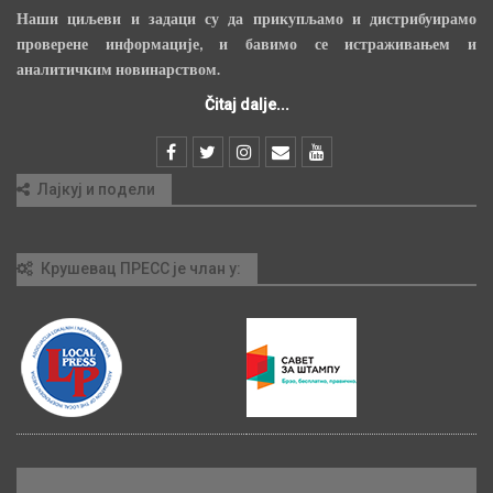
Наши циљеви и задаци су да прикупљамо и дистрибуирамо
проверене информације, и бавимо се истраживањем и
аналитичким новинарством.
Čitaj dalje...
Лајкуј и подели
Крушевац ПРЕСС је члан у: