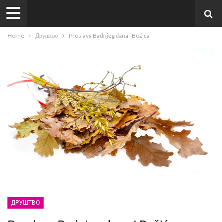
Home
Друштво
Proslava Badnjeg dana i Božića
ДРУШТВО