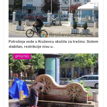
Potrošnja vode u Kruševcu skočila za trećinu: Sistem
stabilan, restrikcije nisu u…
ДРУШТВО