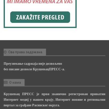
Сва права задржана
Преузимање садржаја није дозвољено
без писане дозволе КрушевацПРЕСС-а.
О нама
Крушевац ПРЕСС је први званично регистрован приватни
Интернет медиј у нашем крају, Интернет новине и регионални
портал за грађане Расинског округа.