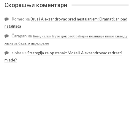
Скорашњи коментари
Romeo
на
Brus i Aleksandrovac pred nestajanjem: Dramatičan pad
nataliteta
Čarapan
на
Комуналци ћуте док саобраћајна полиција пише хиљаду
казне за бахато паркирање
sloba
на
Strategija za opstanak: Može li Aleksandrovac zadržati
mlade?