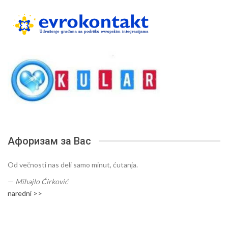
Афоризам за Вас
Od večnosti nas deli samo minut, ćutanja.
—
Mihajlo Ćirković
naredni >>