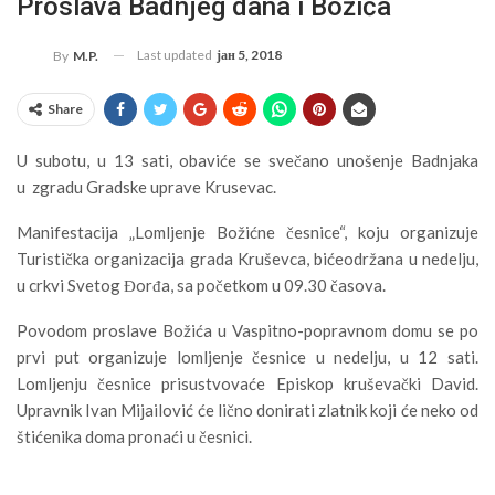
Proslava Badnjeg dana i Božića
Last updated
јан 5, 2018
By
M.P.
Share
U subotu, u 13 sati, obaviće se svečano unošenje Badnjaka
u zgradu Gradske uprave Krusevac.
Manifestacija „Lomljenje Božićne česnice“, koju organizuje
Turistička organizacija grada Kruševca, bićeodržana u nedelju,
u crkvi Svetog Đorđa, sa početkom u 09.30 časova.
Povodom proslave Božića u Vaspitno-popravnom domu se po
prvi put organizuje lomljenje česnice u nedelju, u 12 sati.
Lomljenju česnice prisustvovaće Episkop kruševački David.
Upravnik Ivan Mijailović će lično donirati zlatnik koji će neko od
štićenika doma pronaći u česnici.