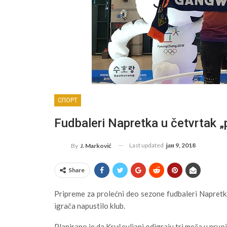
СПОРТ
Fudbaleri Napretka u četvrtak 
Last updated
јан 9, 2018
By
J. Marković
Share
Pripreme za prolećni deo sezone fudbaleri Napretk
igrača napustilo klub.
Planirano je da Kruševljani odigraju tri meča u prvo