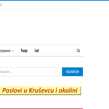
И
лумне
ћир
lat