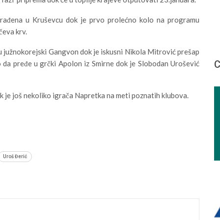
odrađena u Kruševcu dok je prvo prolećno kolo na programu
čeva krv.
u južnokorejski Gangvon dok je iskusni Nikola Mitrović prešap
С
lo da pređe u grčki Apolon iz Smirne dok je Slobodan Urošević
k je još nekoliko igrača Napretka na meti poznatih klubova.
Uroš Đerić