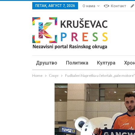
ПЕТАК, АВГУСТ 7, 2026
О нама
Контакт
Друштво
Политика
Култура
Хро
Home
Спорт
Fudbaleri Napretka u četvrtak „pale motore“