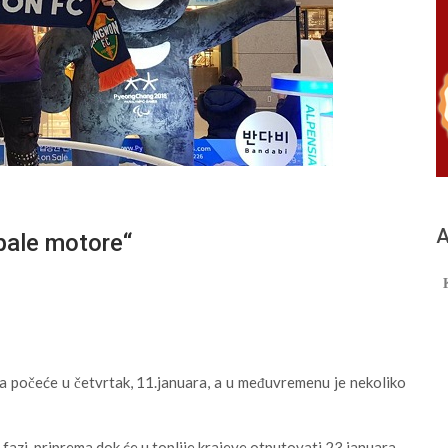
А
„pale motore“
a počeće u četvrtak, 11.januara, a u međuvremenu je nekoliko
j fazi priprema dok će u toplije krajeve otputovati 23.januara.