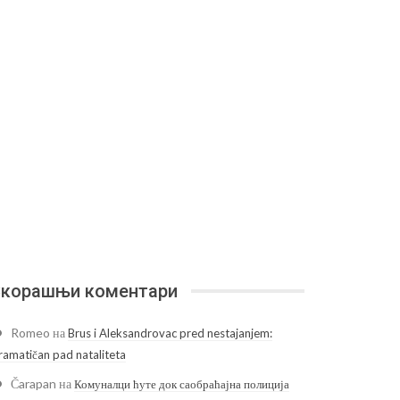
корашњи коментари
Romeo
на
Brus i Aleksandrovac pred nestajanjem:
ramatičan pad nataliteta
Čarapan
на
Комуналци ћуте док саобраћајна полиција