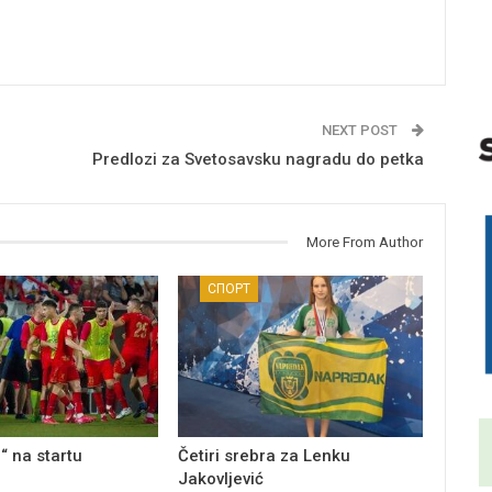
NEXT POST
Predlozi za Svetosavsku nagradu do petka
More From Author
СПОРТ
“ na startu
Četiri srebra za Lenku
Jakovljević