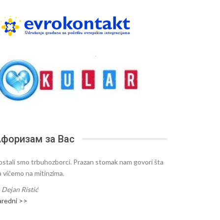
форизам за Вас
ostali smo trbuhozborci. Prazan stomak nam govori šta
a vičemo na mitinzima.
—
Dejan Ristić
aredni >>