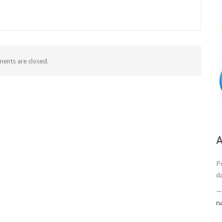
ents are closed.
А
P
d
n