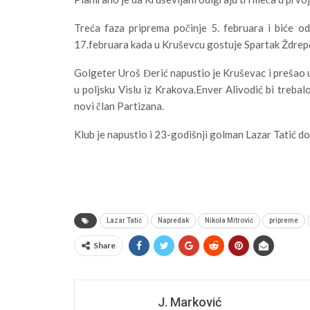
Treća faza priprema počinje 5. februara i biće 
17.februara kada u Kruševcu gostuje Spartak Ždrep
Golgeter Uroš Đerić napustio je Kruševac i prešao 
u poljsku Vislu iz Krakova.Enver Alivodić bi treba
novi član Partizana.
Klub je napustio i 23-godišnji golman Lazar Tatić do
Lazar Tatić
Napredak
Nikola Mitrović
pripreme
Share
J. Marković