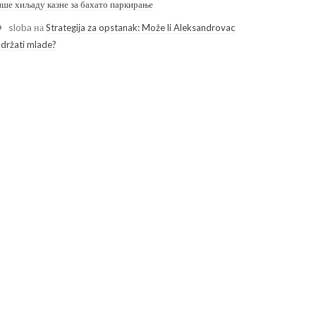
ише хиљаду казне за бахато паркирање
sloba
на
Strategija za opstanak: Može li Aleksandrovac
adržati mlade?