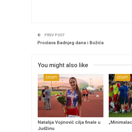
PREV POST
Proslava Badnjeg dana i Božića
You might also like
СПОРТ
СПОРТ
Natalija Vojinović cilja finale u
„Minimalac
Judžinu