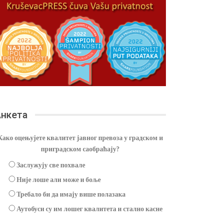
нкета
Како оцењујете квалитет јавног превоза у градском и
приградском саобраћају?
Заслужују све похвале
Није лоше али може и боље
Требало би да имају више полазака
Аутобуси су им лошег квалитета и стално касне