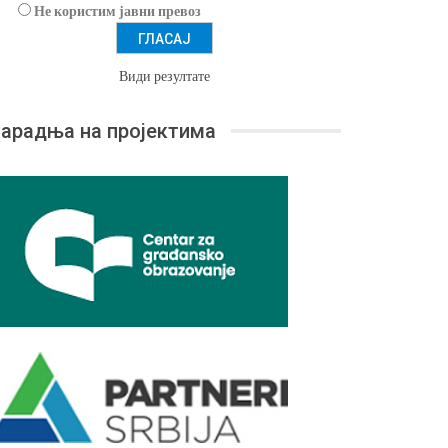
Не користим јавни превоз
Види резултате
арадња на пројектима