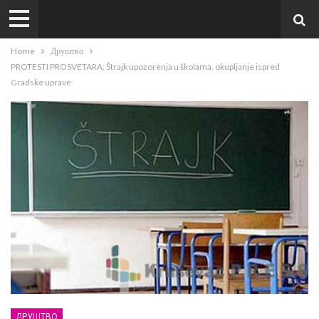
Home
Друштво
PROTESTI PROSVETARA: Štrajk upozorenja u školama, okupljanje ispred
Gradske uprave
ДРУШТВО