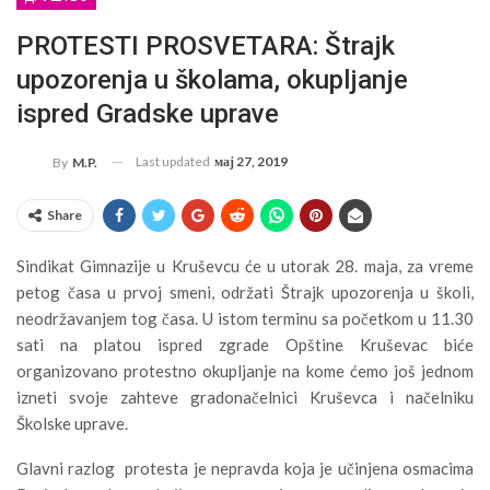
PROTESTI PROSVETARA: Štrajk
upozorenja u školama, okupljanje
ispred Gradske uprave
Last updated
мај 27, 2019
By
M.P.
Share
Sindikat Gimnazije u Kruševcu će u utorak 28. maja, za vreme
petog časa u prvoj smeni, održati Štrajk upozorenja u školi,
neodržavanjem tog časa. U istom terminu sa početkom u 11.30
sati na platou ispred zgrade Opštine Kruševac biće
organizovano protestno okupljanje na kome ćemo još jednom
izneti svoje zahteve gradonačelnici Kruševca i načelniku
Školske uprave.
Glavni razlog protesta je nepravda koja je učinjena osmacima