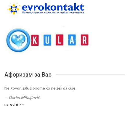
Афоризам за Вас
Ne govori zalud onome ko ne želi da čuje.
—
Darko Mihajlović
naredni >>