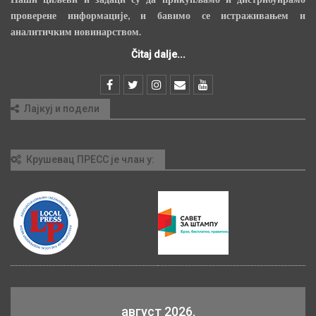
проверене информације, и бавимо се истраживањем и
аналитичким новинарством.
Čitaj dalje...
Лајкуј и подели
Крушевац ПРЕСС је члан у:
август 2026.