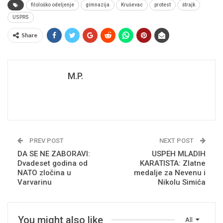
filološko odeljenje
gimnazija
Kruševac
protest
štrajk
USPRS
Share
M.P.
PREV POST
NEXT POST
DA SE NE ZABORAVI:
USPEH MLADIH
Dvadeset godina od
KARATISTA: Zlatne
NATO zločina u
medalje za Nevenu i
Varvarinu
Nikolu Simića
You might also like
All