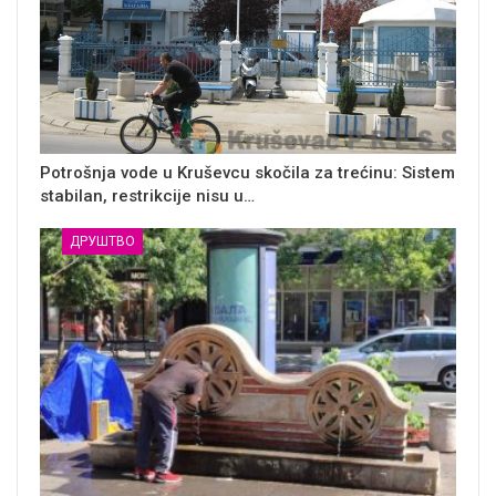
Potrošnja vode u Kruševcu skočila za trećinu: Sistem
stabilan, restrikcije nisu u…
ДРУШТВО