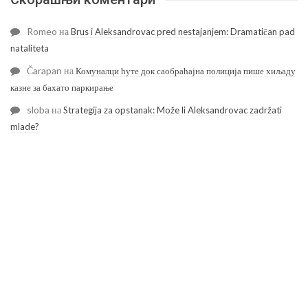
Romeo
на
Brus i Aleksandrovac pred nestajanjem: Dramatičan pad
nataliteta
Čarapan
на
Комуналци ћуте док саобраћајна полиција пише хиљаду
казне за бахато паркирање
sloba
на
Strategija za opstanak: Može li Aleksandrovac zadržati
mlade?