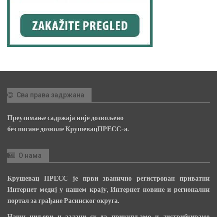
Сва права задржана
Преузимање садржаја није дозвољено
без писане дозволе КрушевацПРЕСС-а.
О нама
Крушевац ПРЕСС је први званично регистрован приватни
Интернет медиј у нашем крају, Интернет новине и регионални
портал за грађане Расинског округа.
Наши циљеви и задаци су да прикупљамо и дистрибуирамо