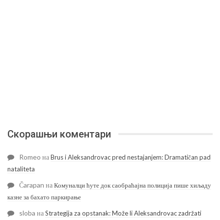
Скорашњи коментари
Romeo
на
Brus i Aleksandrovac pred nestajanjem: Dramatičan pad
nataliteta
Čarapan
на
Комуналци ћуте док саобраћајна полиција пише хиљаду
казне за бахато паркирање
sloba
на
Strategija za opstanak: Može li Aleksandrovac zadržati