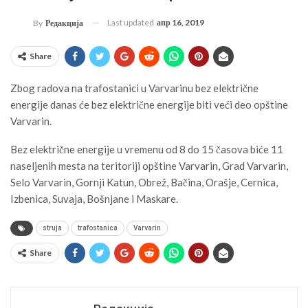
Last updated
апр 16, 2019
By
Редакција
Share
Zbog radova na trafostanici u Varvarinu bez električne
energije danas će bez električne energije biti veći deo opštine
Varvarin.
Bez električne energije u vremenu od 8 do 15 časova biće 11
naseljenih mesta na teritoriji opštine Varvarin, Grad Varvarin,
Selo Varvarin, Gornji Katun, Obrež, Bačina, Orašje, Cernica,
Izbenica, Suvaja, Bošnjane i Maskare.
struja
trafostanica
Varvarin
Share