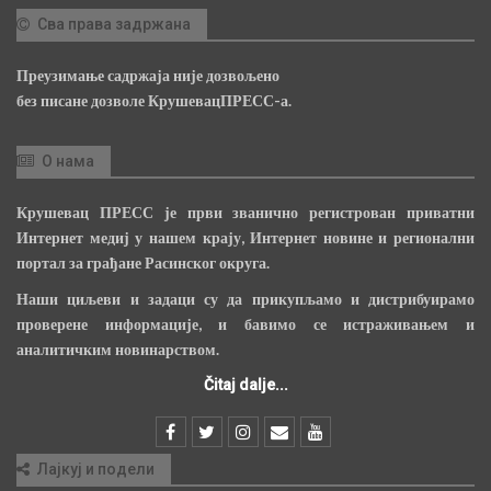
Сва права задржана
Преузимање садржаја није дозвољено
без писане дозволе КрушевацПРЕСС-а.
О нама
Крушевац ПРЕСС је први званично регистрован приватни
Интернет медиј у нашем крају, Интернет новине и регионални
портал за грађане Расинског округа.
Наши циљеви и задаци су да прикупљамо и дистрибуирамо
проверене информације, и бавимо се истраживањем и
аналитичким новинарством.
Čitaj dalje...
Лајкуј и подели