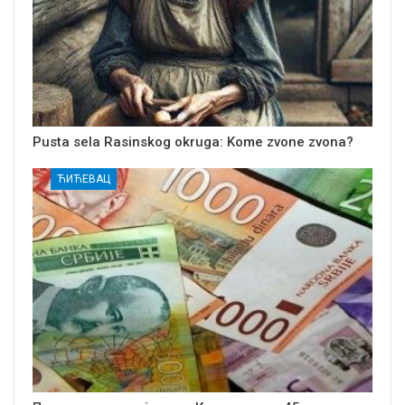
Pusta sela Rasinskog okruga: Kome zvone zvona?
ЋИЋЕВАЦ