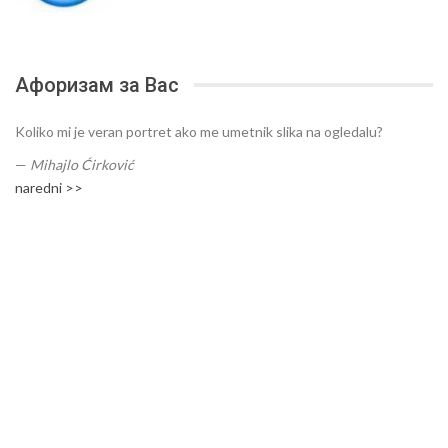
Афоризам за Вас
Koliko mi je veran portret ako me umetnik slika na ogledalu?
—
Mihajlo Ćirković
naredni >>