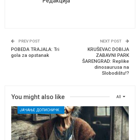
Редакција
PREV POST
NEXT POST
POBEDA TRAJALA: Tri
KRUŠEVAC DOBIJA
gola za opstanak
ZABAVNI PARK
ŠARENGRAD: Replike
dinosaurusa na
Slobodištu!?
You might also like
All
ЈАЧАЊЕ ДОПИСНИЧКЕ МРЕЖЕ НЕЗАВИСНИХ МЕДИЈА У РАСИНСКОМ ОКРУГУ