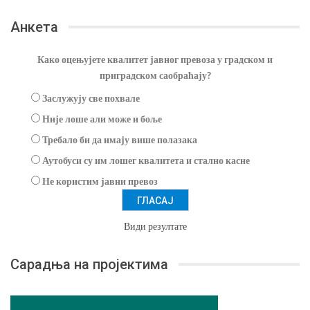
Анкета
Како оцењујете квалитет јавног превоза у градском и
приградском саобраћају?
Заслужују све похвале
Није лоше али може и боље
Требало би да имају више полазака
Аутобуси су им лошег квалитета и стално касне
Не користим јавни превоз
Види резултате
Сарадња на пројектима