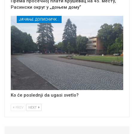
Према просечној плати Крушевац на 45. месту,
Расински округ у „доњем дому“
ЈАЧАЊЕ ДОПИСНИЧКЕ МРЕЖЕ НЕЗАВИСНИХ МЕДИЈА У РАСИНСКОМ ОКРУГУ
Ko će poslednji da ugasi svetlo?
PREV
NEXT