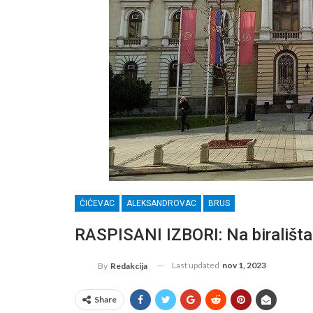
ĆIĆEVAC
ALEKSANDROVAC
BRUS
RASPISANI IZBORI: Na birališta
Last updated
nov 1, 2023
By
Redakcija
Share