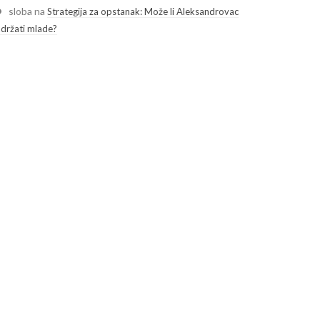
sloba
na
Strategija za opstanak: Može li Aleksandrovac
adržati mlade?