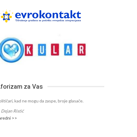
forizam za Vas
olitičari, kad ne mogu da zaspe, broje glasače.
—
Dejan Ristić
aredni >>