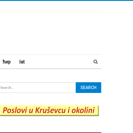
ћир
lat