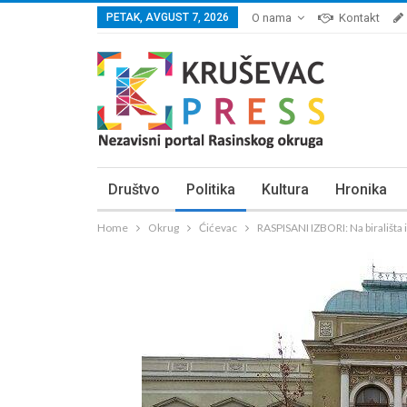
PETAK, AVGUST 7, 2026
O nama
Kontakt
Društvo
Politika
Kultura
Hronika
Home
Okrug
Ćićevac
RASPISANI IZBORI: Na birališta