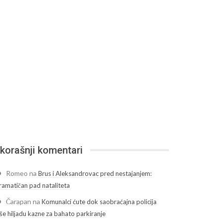
korašnji komentari
Romeo
na
Brus i Aleksandrovac pred nestajanjem:
ramatičan pad nataliteta
Čarapan
na
Komunalci ćute dok saobraćajna policija
še hiljadu kazne za bahato parkiranje