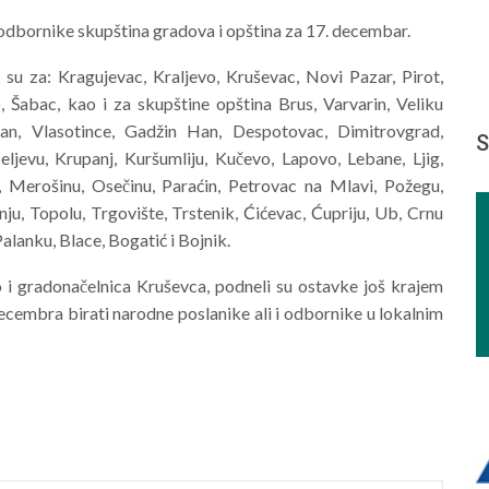
 odbornike skupština gradova i opština za 17. decembar.
u za: Kragujevac, Kraljevo, Kruševac, Novi Pazar, Pirot,
, Šabac, kao i za skupštine opština Brus, Varvarin, Veliku
Han, Vlasotince, Gadžin Han, Despotovac, Dimitrovgrad,
S
eljevu, Krupanj, Kuršumliju, Kučevo, Lapovo, Lebane, Ljig,
 Merošinu, Osečinu, Paraćin, Petrovac na Mlavi, Požegu,
nju, Topolu, Trgovište, Trstenik, Ćićevac, Ćupriju, Ub, Crnu
lanku, Blace, Bogatić i Bojnik.
 i gradonačelnica Kruševca, podneli su ostavke još krajem
cembra birati narodne poslanike ali i odbornike u lokalnim