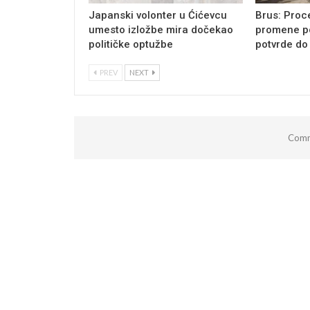
Japanski volonter u Ćićevcu
Brus: Proc
umesto izložbe mira dočekao
promene p
političke optužbe
potvrde do
PREV
NEXT
Comm