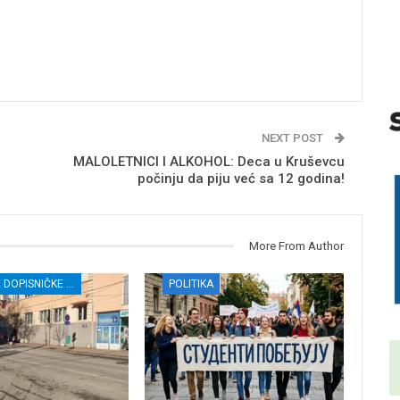
NEXT POST
MALOLETNICI I ALKOHOL: Deca u Kruševcu
počinju da piju već sa 12 godina!
More From Author
JAČANJE DOPISNIČKE MREŽE NEZAVISNIH MEDIJA U RASINSKOM OKRUGU
POLITIKA