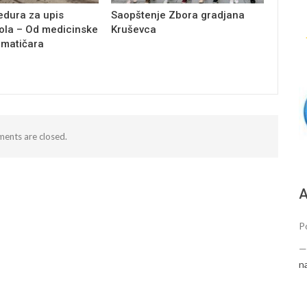
edura za upis
Saopštenje Zbora gradjana
ola – Od medicinske
Kruševca
 matičara
ents are closed.
A
P
n