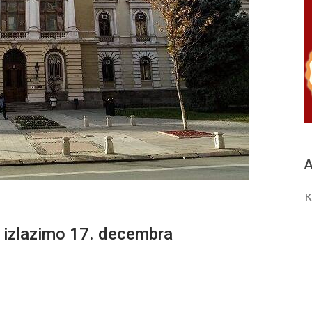
A
K
 izlazimo 17. decembra