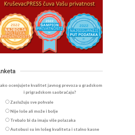
nketa
ako ocenjujete kvalitet javnog prevoza u gradskom
i prigradskom saobraćaju?
Zaslužuju sve pohvale
Nije loše ali može i bolje
Trebalo bi da imaju više polazaka
Autobusi su im lošeg kvaliteta i stalno kasne