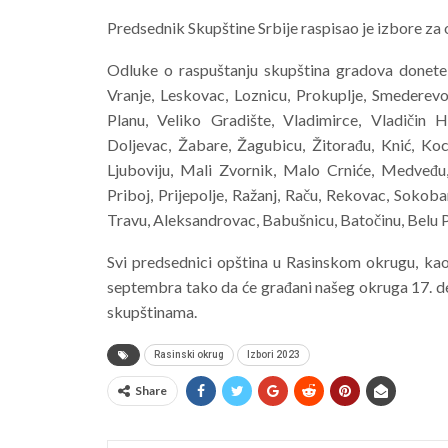
Predsednik Skupštine Srbije raspisao je izbore za
Odluke o raspuštanju skupština gradova donete s
Vranje, Leskovac, Loznicu, Prokuplje, Smederevo
Planu, Veliko Gradište, Vladimirce, Vladičin 
Doljevac, Žabare, Žagubicu, Žitorađu, Knić, Koc
Ljuboviju, Mali Zvornik, Malo Crniće, Medveđu,
Priboj, Prijepolje, Ražanj, Raču, Rekovac, Sokoba
Travu, Aleksandrovac, Babušnicu, Batočinu, Belu Pa
Svi predsednici opština u Rasinskom okrugu, kao
septembra tako da će građani našeg okruga 17. de
skupštinama.
Rasinski okrug
Izbori 2023
Share