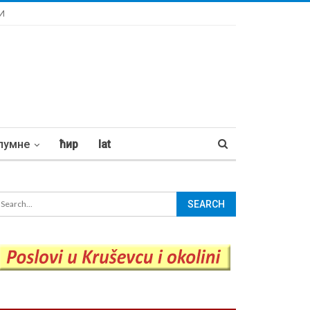
И
лумне
ћир
lat