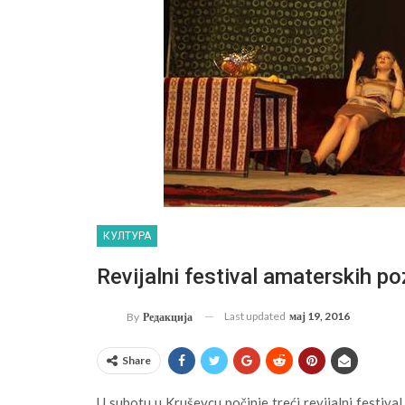
КУЛТУРА
Revijalni festival amaterskih p
Last updated
мај 19, 2016
By
Редакција
Share
U subotu u Kruševcu počinje treći revijalni festiva