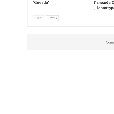
“Gnezdu”
Изложба 
„Нерватур
PREV
NEXT
Comm