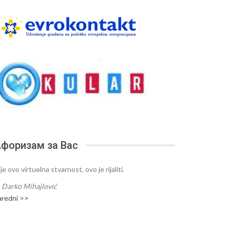
форизам за Вас
je ovo virtuelna stvarnost, ovo je rijaliti.
—
Darko Mihajlović
aredni >>