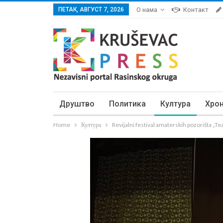
ПЕТАК, АВГУСТ 7, 2026
О нама
Контакт
Друштво
Политика
Култура
Хро
Home
Култура
Revijalni festival amaterskih pozorišta „T