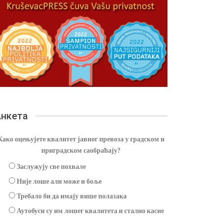
нкета
Како оцењујете квалитет јавног превоза у градском и
приградском саобраћају?
Заслужују све похвале
Није лоше али може и боље
Требало би да имају више полазака
Аутобуси су им лошег квалитета и стално касне