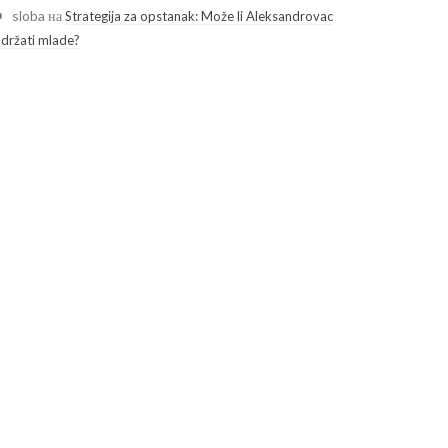
sloba
на
Strategija za opstanak: Može li Aleksandrovac
adržati mlade?