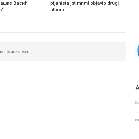
Сашке Васић
pijanista jst mnml objavio drugi
а“
album
ents are closed.
А
Ni
n