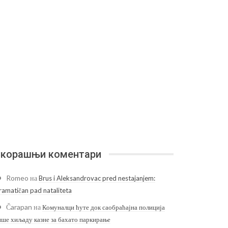
корашњи коментари
Romeo
на
Brus i Aleksandrovac pred nestajanjem:
ramatičan pad nataliteta
Čarapan
на
Комуналци ћуте док саобраћајна полиција
ише хиљаду казне за бахато паркирање