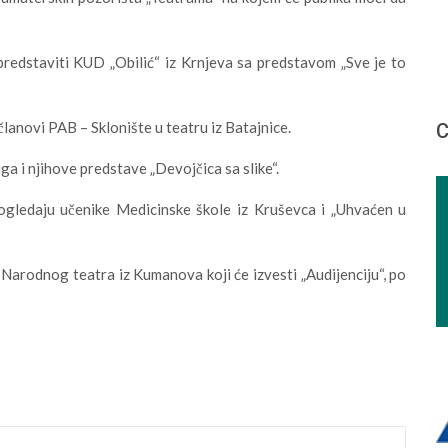
predstaviti KUD „Obilić“ iz Krnjeva sa predstavom „Sve je to
članovi PAB – Sklonište u teatru iz Batajnice.
С
ga i njihove predstave „Devojčica sa slike“.
pogledaju učenike Medicinske škole iz Kruševca i „Uhvaćen u
Narodnog teatra iz Kumanova koji će izvesti „Audijenciju“, po