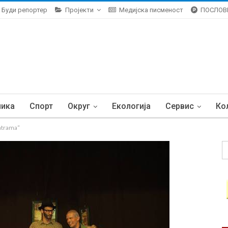
Буди репортер
Пројекти
Медијска писменост
ПОСЛОВ
ника
Спорт
Округ
Екологија
Сервис
Ко
eatrama“