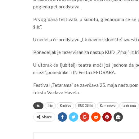
pogleda pet predstava.
Prvog dana festivala, u subotu, gledaocima će se 
šlic“.
U nedelju će predstavu „LJubavno sklonište“ izvesti 
Ponedeljak je rezervisan za nastup KUD „Zmaj“ iz Iri
U utorak će ljubitelji teatra moći još jednom da 
mreži“, pobednike TIN Festa i FEDRARA.
Festival „Tetarama“ se završava 25. maja nastupom 
tekstu Vaclava Havela.
Irig
Krnjevo
KUD Obilić
Kumanovo
teatrama
Share