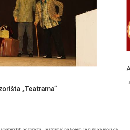
А
ozorišta „Teatrama“
l amaterskih pozorišta „Teatrama“ na kojem će publika moći da