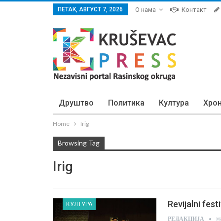
ПЕТАК, АВГУСТ 7, 2026
О нама
Контакт
Друштво
Политика
Култура
Хро
Home
Irig
Browsing Tag
Irig
Revijalni fes
КУЛТУРА
м
РЕДАКЦИЈА