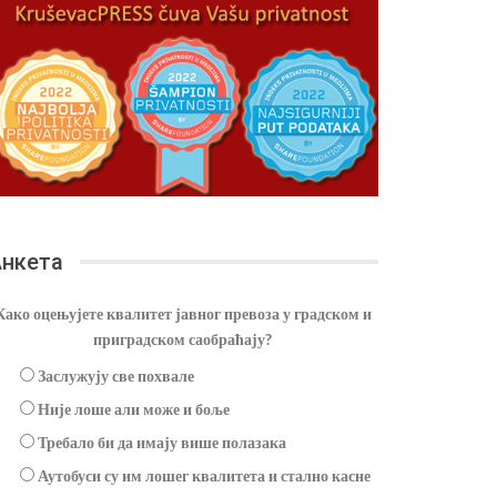
нкета
Како оцењујете квалитет јавног превоза у градском и
приградском саобраћају?
Заслужују све похвале
Није лоше али може и боље
Требало би да имају више полазака
Аутобуси су им лошег квалитета и стално касне