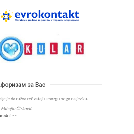
форизам за Вас
lje je da ružna reč zataji u mozgu nego na jeziku.
—
Mihajlo Ćirković
aredni >>