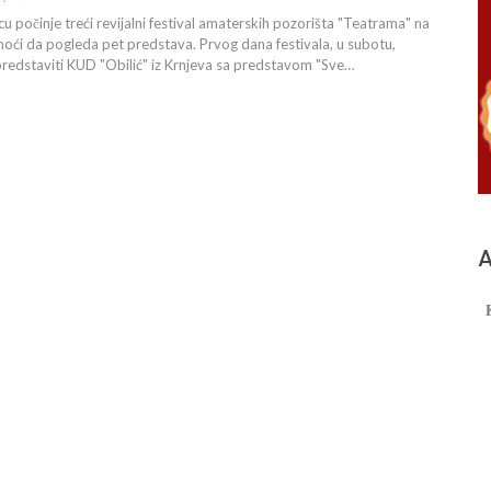
u počinje treći revijalni festival amaterskih pozorišta "Teatrama" na
oći da pogleda pet predstava. Prvog dana festivala, u subotu,
redstaviti KUD "Obilić" iz Krnjeva sa predstavom "Sve…
А