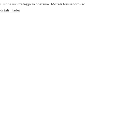
sloba
на
Strategija za opstanak: Može li Aleksandrovac
adržati mlade?