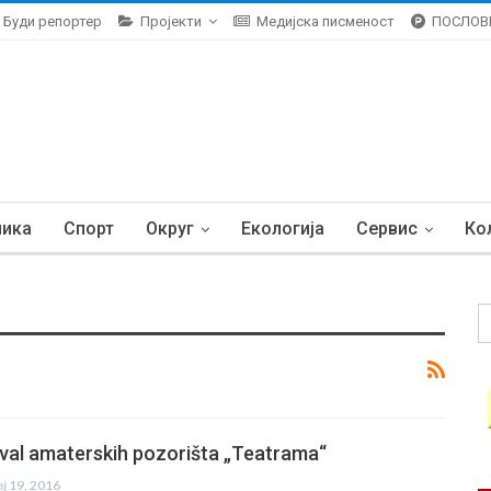
Буди репортер
Пројекти
Медијска писменост
ПОСЛОВ
ника
Спорт
Округ
Екологија
Сервис
Ко
tival amaterskih pozorišta „Teatrama“
ај 19, 2016