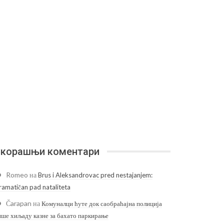
корашњи коментари
Romeo
на
Brus i Aleksandrovac pred nestajanjem:
ramatičan pad nataliteta
Čarapan
на
Комуналци ћуте док саобраћајна полиција
ише хиљаду казне за бахато паркирање