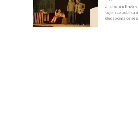
U subotu u Kruševc
kojem će publika m
gledaocima će se p