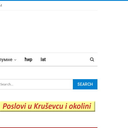
И
лумне
ћир
lat