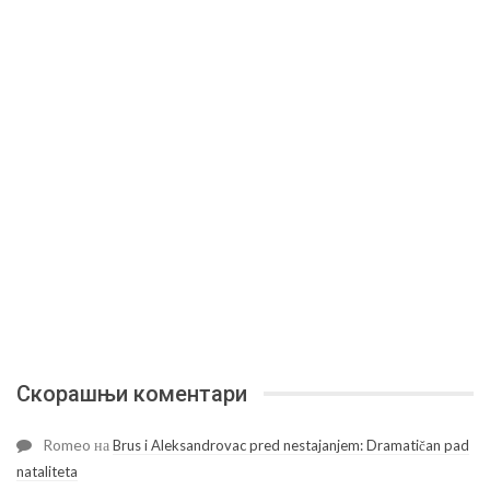
Скорашњи коментари
Romeo
на
Brus i Aleksandrovac pred nestajanjem: Dramatičan pad
nataliteta