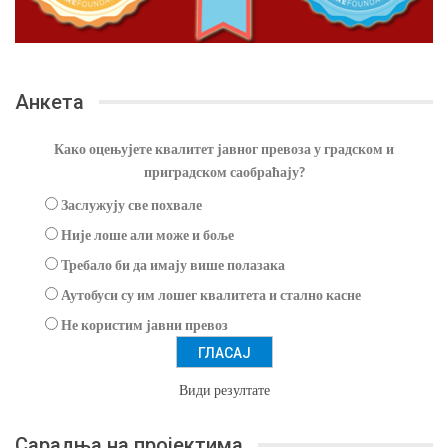
Анкета
Како оцењујете квалитет јавног превоза у градском и
приградском саобраћају?
Заслужују све похвале
Није лоше али може и боље
Требало би да имају више полазака
Аутобуси су им лошег квалитета и стално касне
Не користим јавни превоз
Види резултате
Сарадња на пројектима