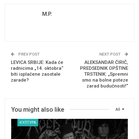
M.P.
PREV POST
NEXT POST
LEVICA SRBIJE: Kada će
ALEKSANDAR ĆIRIĆ,
radnicima „14. oktobra“
PREDSEDNIK OPŠTINE
biti isplaćene zaostale
TRSTENIK: „Spremni
zarade?
smo na bolne poteze
zarad budućnosti!“
You might also like
All
КУЛТУРА