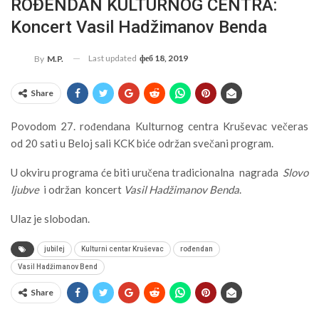
ROĐENDAN KULTURNOG CENTRA:
Koncert Vasil Hadžimanov Benda
Last updated
феб 18, 2019
By
M.P.
Share
Povodom 27. rođendana Kulturnog centra Kruševac večeras
od 20 sati u Beloj sali KCK biće održan svečani program.
U okviru programa će biti uručena tradicionalna nagrada
Slovo
ljubve
i održan koncert
Vasil Hadžimanov Benda
.
Ulaz je slobodan.
jubilej
Kulturni centar Kruševac
rođendan
Vasil Hadžimanov Bend
Share