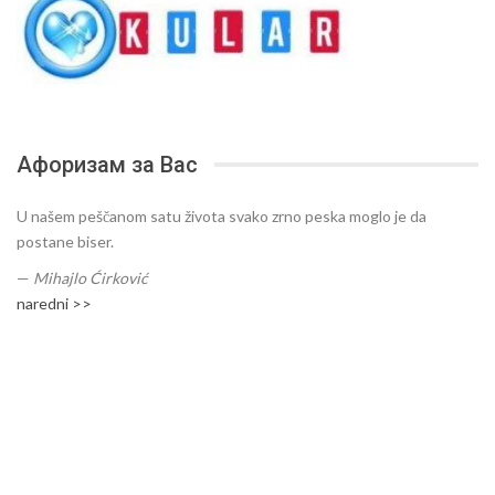
Афоризам за Вас
U našem peščanom satu života svako zrno peska moglo je da
postane biser.
—
Mihajlo Ćirković
naredni >>