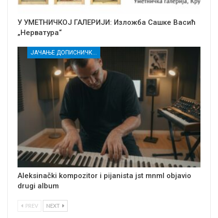
У УМЕТНИЧКОЈ ГАЛЕРИЈИ: Изложба Сашке Васић
„Нерватура“
ЈАЧАЊЕ ДОПИСНИЧКЕ МРЕЖЕ НЕЗАВИСНИХ МЕДИЈА У РАСИНСКОМ ОКРУГУ
Aleksinački kompozitor i pijanista jst mnml objavio
drugi album
PREV
NEXT