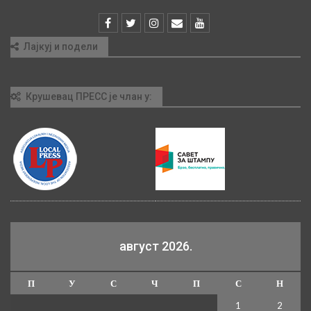
Лајкуј и подели
Крушевац ПРЕСС је члан у:
август 2026.
П
У
С
Ч
П
С
Н
1
2