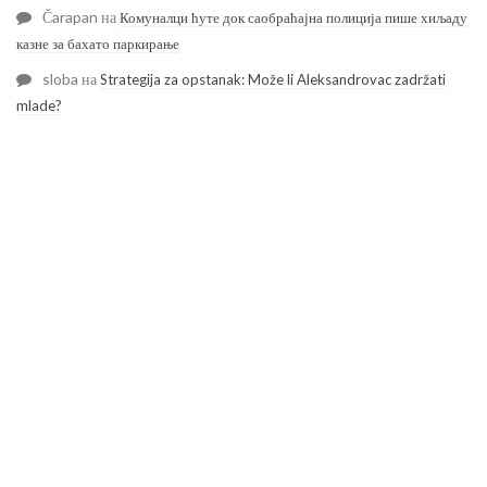
Čarapan
на
Комуналци ћуте док саобраћајна полиција пише хиљаду
казне за бахато паркирање
sloba
на
Strategija za opstanak: Može li Aleksandrovac zadržati
mlade?