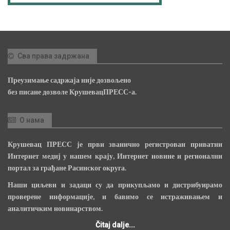
Сва права задржана
Преузимање садржаја није дозвољено
без писане дозволе КрушевацПРЕСС-а.
О нама
Крушевац ПРЕСС је први званично регистрован приватни
Интернет медиј у нашем крају, Интернет новине и регионални
портал за грађане Расинског округа.
Наши циљеви и задаци су да прикупљамо и дистрибуирамо
проверене информације, и бавимо се истраживањем и
аналитичким новинарством.
Čitaj dalje...