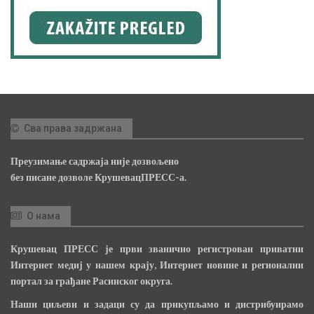
Сва права задржана
Преузимање садржаја није дозвољено
без писане дозволе КрушевацПРЕСС-а.
О нама
Крушевац ПРЕСС је први званично регистрован приватни
Интернет медиј у нашем крају, Интернет новине и регионални
портал за грађане Расинског округа.
Наши циљеви и задаци су да прикупљамо и дистрибуирамо