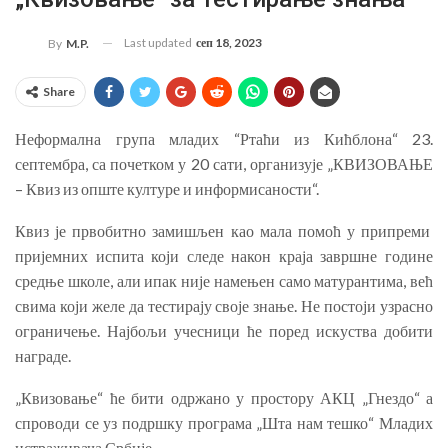
Last updated
сеп 18, 2023
By
M.P.
Share
Неформална група младих “Ртаћи из Кићблона“ 23.
септембра, са почетком у 20 сати, организује „КВИЗОВАЊЕ
– Квиз из опште културе и информисаности“.
Квиз је првобитно замишљен као мала помоћ у припреми
пријемних испита који следе након краја завршне године
средње школе, али ипак није намењен само матурантима, већ
свима који желе да тестирају своје знање. Не постоји узрасно
ограничење. Најбољи учесници ће поред искуства добити
награде.
„Квизовање“ ће бити одржано у простору АКЦ „Гнездо“ а
спроводи се уз подршку програма „Шта нам тешко“ Младих
истраживача Србије.