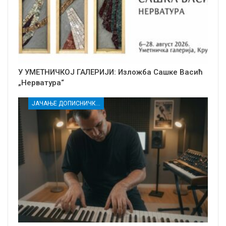
У УМЕТНИЧКОЈ ГАЛЕРИЈИ: Изложба Сашке Васић
„Нерватура“
ЈАЧАЊЕ ДОПИСНИЧКЕ МРЕЖЕ НЕЗАВИСНИХ МЕДИЈА У РАСИНСКОМ ОКРУГУ