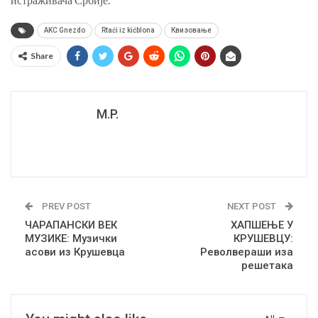
AKC Gnezdo
Rtaći iz kićblona
Квизовање
Share
M.P.
PREV POST
NEXT POST
ЧАРАПАНСКИ ВЕК
ХАПШЕЊЕ У
МУЗИКЕ: Музички
КРУШЕВЦУ:
асови из Крушевца
Револвераши иза
решетака