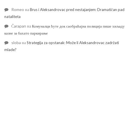
Romeo
на
Brus i Aleksandrovac pred nestajanjem: Dramatičan pad
nataliteta
Čarapan
на
Комуналци ћуте док саобраћајна полиција пише хиљаду
казне за бахато паркирање
sloba
на
Strategija za opstanak: Može li Aleksandrovac zadržati
mlade?