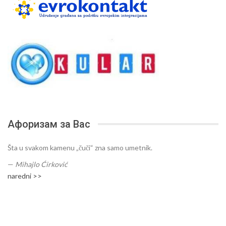
Афоризам за Вас
Šta u svakom kamenu „čuči“ zna samo umetnik.
—
Mihajlo Ćirković
naredni >>