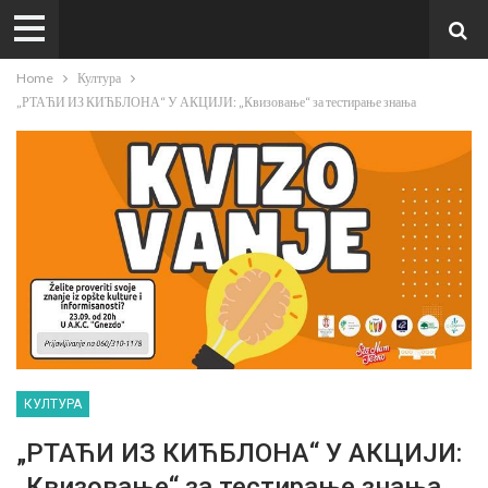
Home
Култура
„РТАЋИ ИЗ КИЋБЛОНА“ У АКЦИЈИ: „Квизовање“ за тестирање знања
КУЛТУРА
„РТАЋИ ИЗ КИЋБЛОНА“ У АКЦИЈИ:
„Квизовање“ за тестирање знања