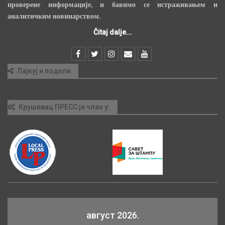
проверене информације, и бавимо се истраживањем и
аналитичким новинарством.
Čitaj dalje...
Лајкуј и подели
Крушевац ПРЕСС је члан у:
август 2026.