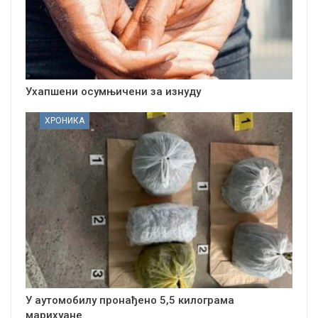
Ухапшени осумњичени за изнуду
ХРОНИКА
У аутомобилу пронађено 5,5 килограма
марихуане