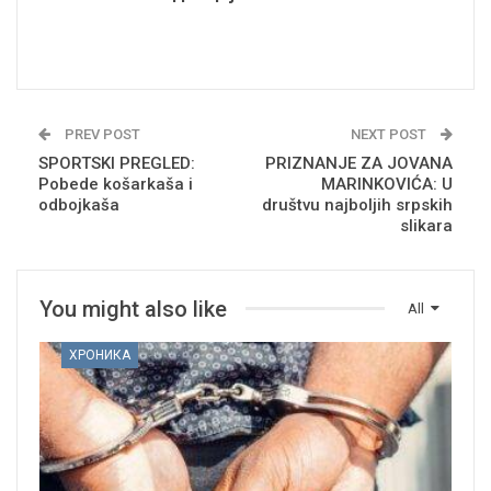
PREV POST
NEXT POST
SPORTSKI PREGLED:
PRIZNANJE ZA JOVANA
Pobede košarkaša i
MARINKOVIĆA: U
odbojkaša
društvu najboljih srpskih
slikara
You might also like
All
ХРОНИКА