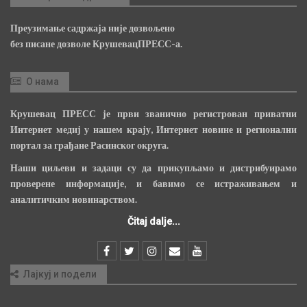
Преузимање садржаја није дозвољено
без писане дозволе КрушевацПРЕСС-а.
О нама
Крушевац ПРЕСС је први званично регистрован приватни
Интернет медиј у нашем крају, Интернет новине и регионални
портал за грађане Расинског округа.
Наши циљеви и задаци су да прикупљамо и дистрибуирамо
проверене информације, и бавимо се истраживањем и
аналитичким новинарством.
Čitaj dalje...
Лајкуј и подели