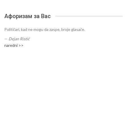
Афоризам за Вас
Političari, kad ne mogu da zaspe, broje glasače.
—
Dejan Ristić
naredni >>