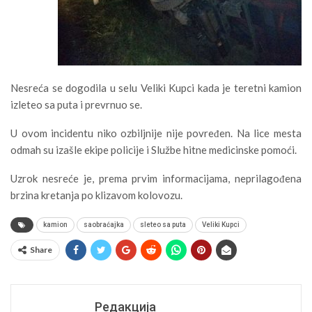
Nesreća se dogodila u selu Veliki Kupci kada je teretni kamion
izleteo sa puta i prevrnuo se.
U ovom incidentu niko ozbiljnije nije povređen. Na lice mesta
odmah su izašle ekipe policije i Službe hitne medicinske pomoći.
Uzrok nesreće je, prema prvim informacijama, neprilagođena
brzina kretanja po klizavom kolovozu.
kamion
saobraćajka
sleteo sa puta
Veliki Kupci
Share
Редакција