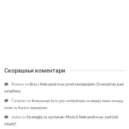
Скорашњи коментари
Romeo
на
Brus i Aleksandrovac pred nestajanjem: Dramatičan pad
nataliteta
Čarapan
на
Комуналци ћуте док саобраћајна полиција пише хиљаду
казне за бахато паркирање
sloba
на
Strategija za opstanak: Može li Aleksandrovac zadržati
mlade?