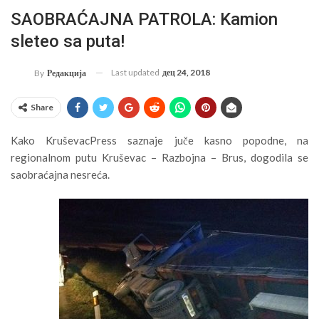
SAOBRAĆAJNA PATROLA: Kamion
sleteo sa puta!
Last updated
дец 24, 2018
By
Редакција
Share
Kako KruševacPress saznaje juče kasno popodne, na
regionalnom putu Kruševac – Razbojna – Brus, dogodila se
saobraćajna nesreća.