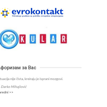
форизам за Вас
tuacija nije čista, kreiraju je isprani mozgovi.
—
Darko Mihajlović
aredni >>