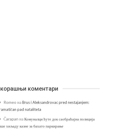
корашњи коментари
Romeo
на
Brus i Aleksandrovac pred nestajanjem:
ramatičan pad nataliteta
Čarapan
на
Комуналци ћуте док саобраћајна полиција
ише хиљаду казне за бахато паркирање