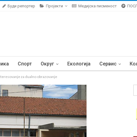
Буди репортер
Пројекти
Медијска писменост
ПОС
ника
Спорт
Округ
Екологија
Сервис
Ко
eresovanje za dualno obrazovanje