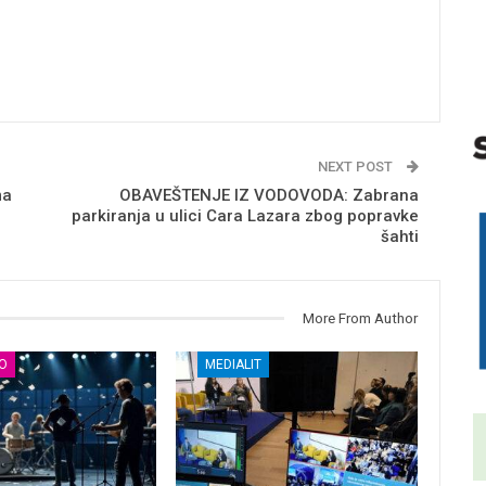
NEXT POST
ma
OBAVEŠTENJE IZ VODOVODA: Zabrana
parkiranja u ulici Cara Lazara zbog popravke
šahti
More From Author
О
MEDIALIT