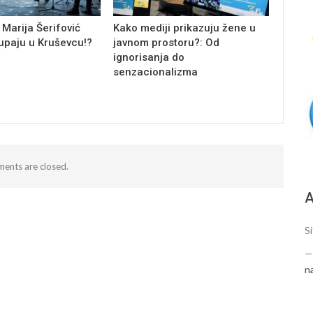
 Marija Šerifović
Kako mediji prikazuju žene u
tupaju u Kruševcu!?
javnom prostoru?: Od
ignorisanja do
senzacionalizma
ents are closed.
А
Si
n