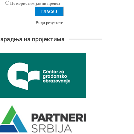
Не користим јавни превоз
Види резултате
арадња на пројектима