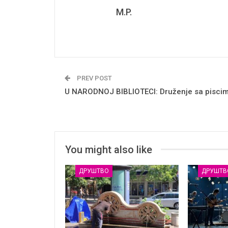
M.P.
PREV POST
U NARODNOJ BIBLIOTECI: Druženje sa pisci
You might also like
ДРУШТВО
ДРУШТВ