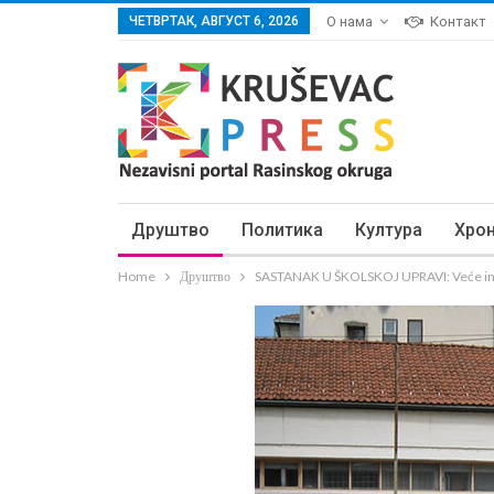
ЧЕТВРТАК, АВГУСТ 6, 2026
О нама
Контакт
Друштво
Политика
Култура
Хро
Home
Друштво
SASTANAK U ŠKOLSKOJ UPRAVI: Veće int