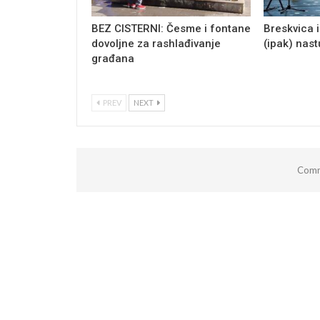
BEZ CISTERNI: Česme i fontane
Breskvica i
dovoljne za rashlađivanje
(ipak) nas
građana
PREV
NEXT
Comm