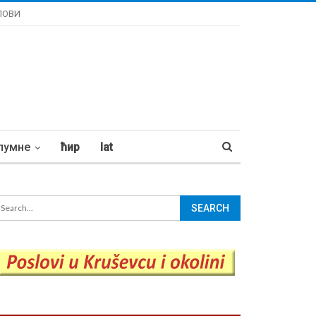
ЛОВИ
лумне
ћир
lat