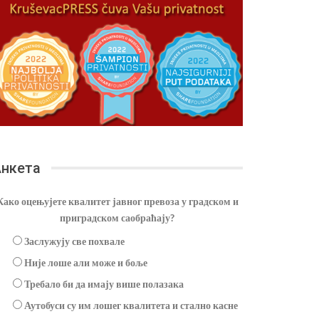
нкета
Како оцењујете квалитет јавног превоза у градском и
приградском саобраћају?
Заслужују све похвале
Није лоше али може и боље
Требало би да имају више полазака
Аутобуси су им лошег квалитета и стално касне