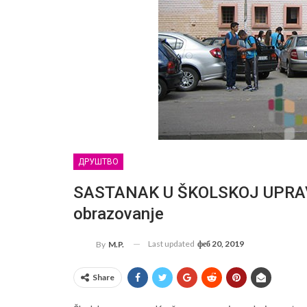
ДРУШТВО
SASTANAK U ŠKOLSKOJ UPRAVI:
obrazovanje
Last updated
феб 20, 2019
By
M.P.
Share