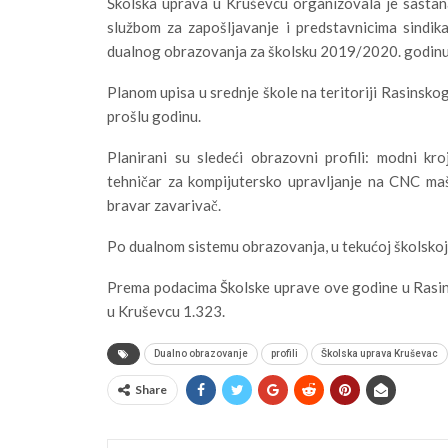
Školska uprava u Kruševcu organizovala je sastana
službom za zapošljavanje i predstavnicima sindik
dualnog obrazovanja za školsku 2019/2020. godinu
Planom upisa u srednje škole na teritoriji Rasinsko
prošlu godinu.
Planirani su sledeći obrazovni profili: modni kr
tehničar za kompijutersko upravljanje na CNC ma
bravar zavarivač.
Po dualnom sistemu obrazovanja, u tekućoj školskoj 
Prema podacima Školske uprave ove godine u Rasins
u Kruševcu 1.323.
Dualno obrazovanje
profili
Školska uprava Kruševac
Share