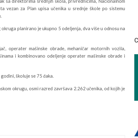
k sa direktorima srednjih škola, privrednicima, Nacionalnom
ata vezan za Plan upisa učenika u srednje škole po sistemu
.
g okruga planirano je ukupno 5 odeljenja, dva više u odnosu na
С
ojač, operater mašinske obrade, mehaničar motornih vozila,
šinama i kombinovano odeljenje operater mašinske obrade i
godini, školuje se 75 đaka.
kom okrugu, osmi razred završava 2.262 učenika, od kojih je