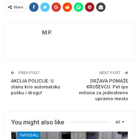
Share
M.P.
PREV POST
NEXT POST
AKCIJA POLICIJE: U
DRŽAVA POMAŽE
stanu krio automatsku
KRUŠEVCU: Pet ipo
pušku i drogu!
miliona za jedinstveno
upravno mesto
You might also like
All
ЋИЋЕВАЦ