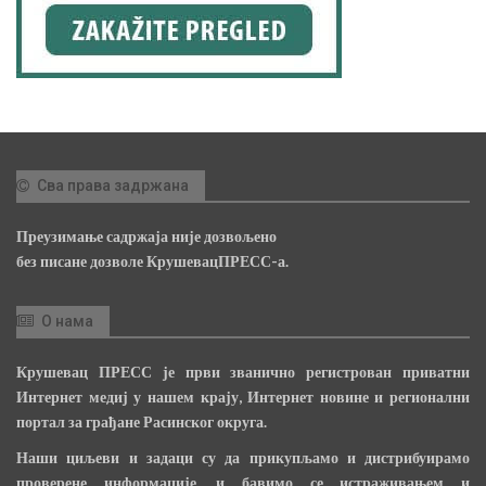
Сва права задржана
Преузимање садржаја није дозвољено
без писане дозволе КрушевацПРЕСС-а.
О нама
Крушевац ПРЕСС је први званично регистрован приватни
Интернет медиј у нашем крају, Интернет новине и регионални
портал за грађане Расинског округа.
Наши циљеви и задаци су да прикупљамо и дистрибуирамо
проверене информације, и бавимо се истраживањем и