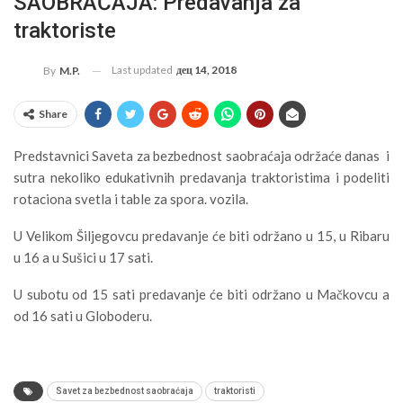
SAOBRAĆAJA: Predavanja za
traktoriste
Last updated
дец 14, 2018
By
M.P.
Share
Predstavnici Saveta za bezbednost saobraćaja održaće danas i
sutra nekoliko edukativnih predavanja traktoristima i podeliti
rotaciona svetla i table za spora. vozila.
U Velikom Šiljegovcu predavanje će biti održano u 15, u Ribaru
u 16 a u Sušici u 17 sati.
U subotu od 15 sati predavanje će biti održano u Mačkovcu a
od 16 sati u Globoderu.
Savet za bezbednost saobraćaja
traktoristi