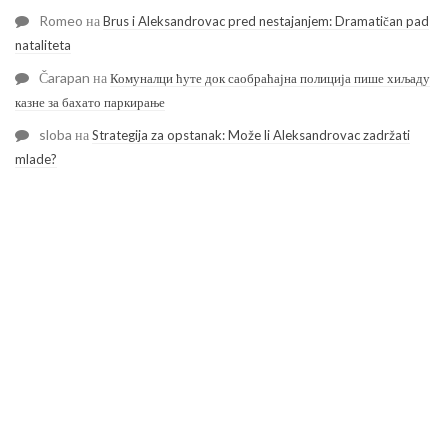
Romeo
на
Brus i Aleksandrovac pred nestajanjem: Dramatičan pad
nataliteta
Čarapan
на
Комуналци ћуте док саобраћајна полиција пише хиљаду
казне за бахато паркирање
sloba
на
Strategija za opstanak: Može li Aleksandrovac zadržati
mlade?