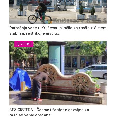
Potrošnja vode u Kruševcu skočila za trećinu: Sistem
stabilan, restrikcije nisu u…
ДРУШТВО
BEZ CISTERNI: Česme i fontane dovoljne za
rashlađivanje građana