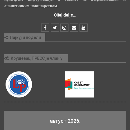
аналитичким новинарством.
Čitaj dalje...
Лајкуј и подели
Крушевац ПРЕСС је члан у:
август 2026.