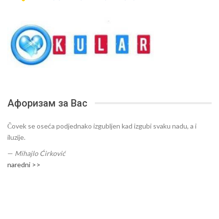
Афоризам за Вас
Čovek se oseća podjednako izgubljen kad izgubi svaku nadu, a i
iluzije.
—
Mihajlo Ćirković
naredni >>