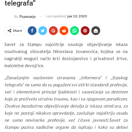
telegrafa”
Last updated
јан 10, 2020
By
Редакција
Share
Savet za štampu najoštrije osuđuje objavljivanje iskaza
osuđivanog silovatelja Ninoslava Jovanovića, kojima se na
nagrublji mogući način krši dostojanstvo i privatnost žrtve,
maloletne devojčice.
„
Današanjim naslovnim stranama „Informera“ i „Srpskog
telegrafa“ ne samo da su pogaženi svi etički standardi profesije,
već i elementarni principi ljudskosti i saosećanja sa detetom
koje je preživelo strašnu traumu, kao i sa njegovom porodicom.
Ovakvo bezobzirno objavljivanje detalja iz iskaza otmičara, za
koje ne postoji nikakvo opravdanje, zaslužuje najoštriju osudu
ne samo novinarke profesije, već čitave javnosti.Savet za
štampu poziva nadležne organe da ispitaju i kako su delovi