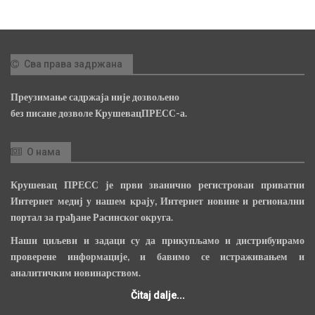
Сва права задржана
Преузимање садржаја није дозвољено
без писане дозволе КрушевацПРЕСС-а.
О нама
Крушевац ПРЕСС је први званично регистрован приватни
Интернет медиј у нашем крају, Интернет новине и регионални
портал за грађане Расинског округа.
Наши циљеви и задаци су да прикупљамо и дистрибуирамо
проверене информације, и бавимо се истраживањем и
аналитичким новинарством.
Čitaj dalje...