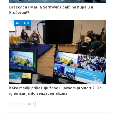
Breskvica i Marija Šerifović (ipak) nastupaju u
Kruševcu!?
MEDIALIT
Kako mediji prikazuju žene u javnom prostoru?: Od
ignorisanja do senzacionalizma
PREV
NEXT