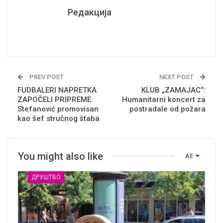
Редакција
PREV POST
NEXT POST
FUDBALERI NAPRETKA
KLUB „ZAMAJAC“:
ZAPOČELI PRIPREME:
Humanitarni koncert za
Stefanović promovisan
postradale od požara
kao šef stručnog štaba
You might also like
All
ДРУШТВО