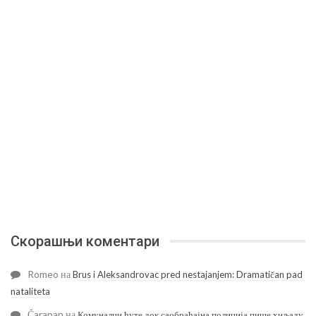
Скорашњи коментари
Romeo
на
Brus i Aleksandrovac pred nestajanjem: Dramatičan pad
nataliteta
Čarapan
на
Комуналци ћуте док саобраћајна полиција пише хиљаду