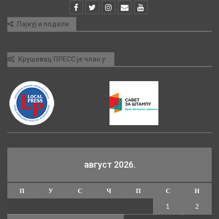
Лајкуј и подели
Крушевац ПРЕСС је члан у:
август 2026.
П
У
С
Ч
П
С
Н
1
2