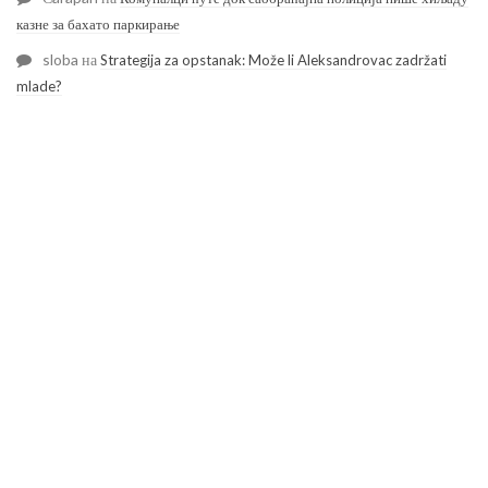
казне за бахато паркирање
sloba
на
Strategija za opstanak: Može li Aleksandrovac zadržati
mlade?