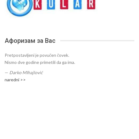
Афоризам за Вас
Pretpostavljeni je povučen čovek.
Nismo dve godine primetili da ga ima.
—
Darko MIhajlović
naredni >>