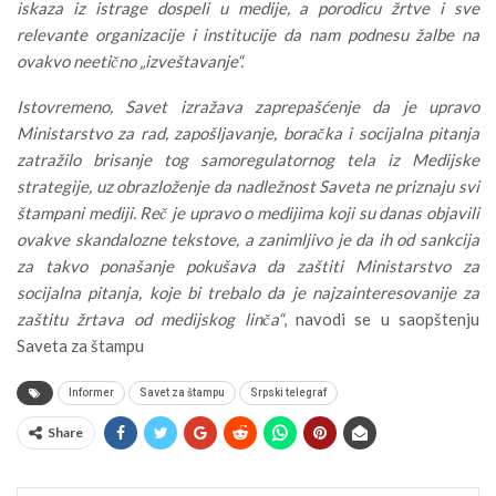
iskaza iz istrage dospeli u medije, a porodicu žrtve i sve
relevante organizacije i institucije da nam podnesu žalbe na
ovakvo neetično „izveštavanje“.
Istovremeno, Savet izražava zaprepašćenje da je upravo
Ministarstvo za rad, zapošljavanje, boračka i socijalna pitanja
zatražilo brisanje tog samoregulatornog tela iz Medijske
strategije, uz obrazloženje da nadležnost Saveta ne priznaju svi
štampani mediji. Reč je upravo o medijima koji su danas objavili
ovakve skandalozne tekstove, a zanimljivo je da ih od sankcija
za takvo ponašanje pokušava da zaštiti Ministarstvo za
socijalna pitanja, koje bi trebalo da je najzainteresovanije za
zaštitu žrtava od medijskog linča“
, navodi se u saopštenju
Saveta za štampu
Informer
Savet za štampu
Srpski telegraf
Share