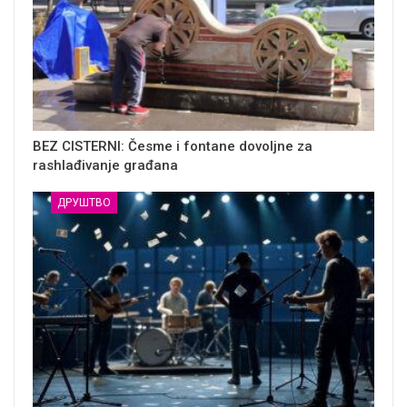
BEZ CISTERNI: Česme i fontane dovoljne za
rashlađivanje građana
ДРУШТВО