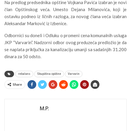
Na predlog predsednika opštine Vojkana Pavića izabran je novi
član Opštinskog veća. Umesto Dejana Milanovića, koji je
ostavku podneo iz ličnih razloga, za novog člana veća izabran
Aleksandar Marković iz Izbenice.
Odbornici su doneli i Odluku o promeni cena komunalnih usluga
JKP “Varvarin”. Nadzorni odbor ovog preduzeća predložio je da
se naplata priključka za kanalizaciju umanji sa sadašnjih 31.200
dinara za 50 odsto.
rebalans
Skupština opštine
Varvarin
Share
M.P.