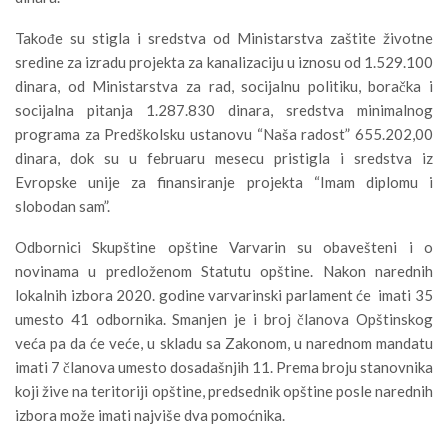
Takođe su stigla i sredstva od Ministarstva zaštite životne
sredine za izradu projekta za kanalizaciju u iznosu od 1.529.100
dinara, od Ministarstva za rad, socijalnu politiku, boračka i
socijalna pitanja 1.287.830 dinara, sredstva minimalnog
programa za Predškolsku ustanovu “Naša radost” 655.202,00
dinara, dok su u februaru mesecu pristigla i sredstva iz
Evropske unije za finansiranje projekta “Imam diplomu i
slobodan sam”.
Odbornici Skupštine opštine Varvarin su obavešteni i o
novinama u predloženom Statutu opštine. Nakon narednih
lokalnih izbora 2020. godine varvarinski parlament će imati 35
umesto 41 odbornika. Smanjen je i broj članova Opštinskog
veća pa da će veće, u skladu sa Zakonom, u narednom mandatu
imati 7 članova umesto dosadašnjih 11. Prema broju stanovnika
koji žive na teritoriji opštine, predsednik opštine posle narednih
izbora može imati najviše dva pomoćnika.