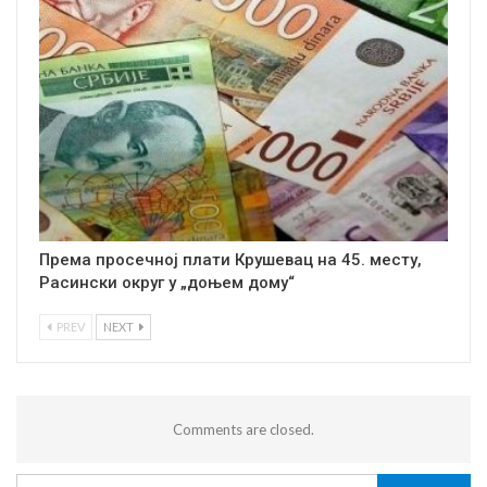
Према просечној плати Крушевац на 45. месту,
Расински округ у „доњем дому“
PREV
NEXT
Comments are closed.