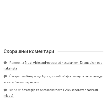
Скорашњи коментари
Romeo
на
Brus i Aleksandrovac pred nestajanjem: Dramatičan pad
nataliteta
Čarapan
на
Комуналци ћуте док саобраћајна полиција пише хиљаду
казне за бахато паркирање
sloba
на
Strategija za opstanak: Može li Aleksandrovac zadržati
mlade?