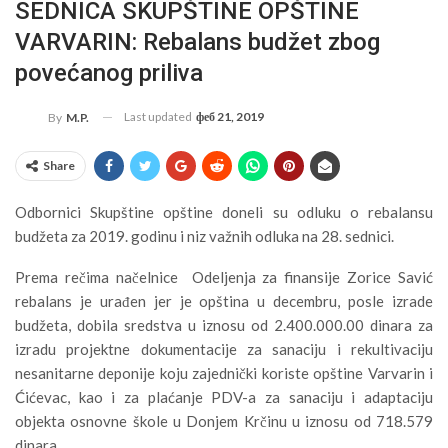
SEDNICA SKUPŠTINE OPŠTINE
VARVARIN: Rebalans budžet zbog
povećanog priliva
Last updated
феб 21, 2019
By
M.P.
Share
Odbornici Skupštine opštine doneli su odluku o rebalansu
budžeta za 2019. godinu i niz važnih odluka na 28. sednici.
Prema rečima načelnice Odeljenja za finansije Zorice Savić
rebalans je urađen jer je opština u decembru, posle izrade
budžeta, dobila sredstva u iznosu od 2.400.000.00 dinara za
izradu projektne dokumentacije za sanaciju i rekultivaciju
nesanitarne deponije koju zajednički koriste opštine Varvarin i
Ćićevac, kao i za plaćanje PDV-a za sanaciju i adaptaciju
objekta osnovne škole u Donjem Krčinu u iznosu od 718.579
dinara.