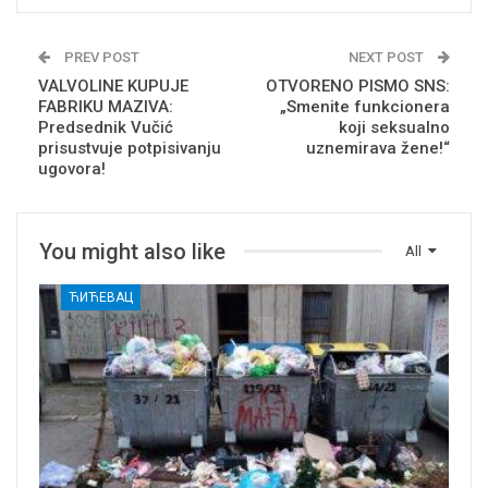
PREV POST
NEXT POST
VALVOLINE KUPUJE
OTVORENO PISMO SNS:
FABRIKU MAZIVA:
„Smenite funkcionera
Predsednik Vučić
koji seksualno
prisustvuje potpisivanju
uznemirava žene!“
ugovora!
You might also like
All
ЋИЋЕВАЦ