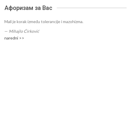
Афоризам за Вас
Mali je korak između tolerancije i mazohizma.
—
Mihajlo Ćirković
naredni >>