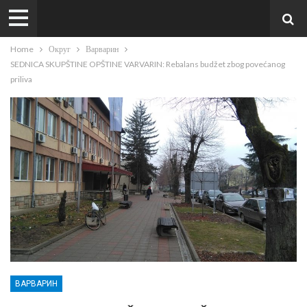
Home
Округ
Варварин
SEDNICA SKUPŠTINE OPŠTINE VARVARIN: Rebalans budžet zbog povećanog
priliva
ВАРВАРИН