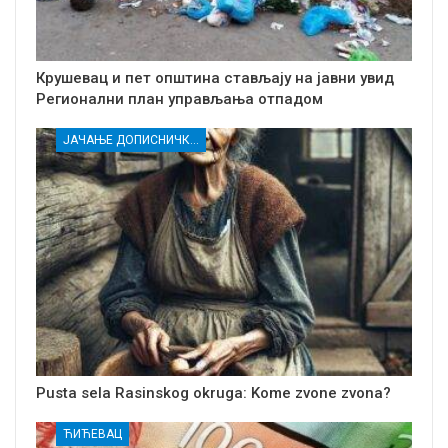
Крушевац и пет општина стављају на јавни увид
Регионални план управљања отпадом
ЈАЧАЊЕ ДОПИСНИЧКЕ МРЕЖЕ НЕЗАВИСНИХ МЕДИЈА У РАСИНСКОМ ОКРУГУ
Pusta sela Rasinskog okruga: Kome zvone zvona?
ЋИЋЕВАЦ