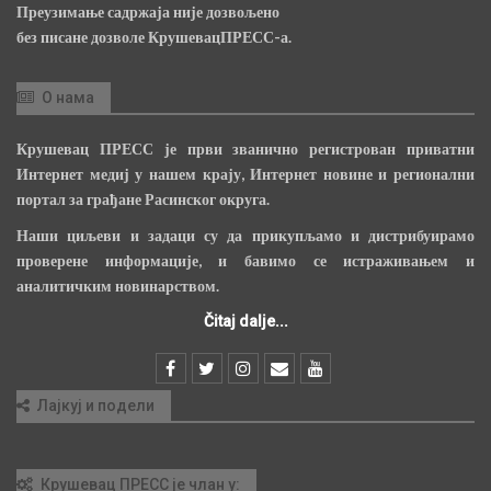
Преузимање садржаја није дозвољено
без писане дозволе КрушевацПРЕСС-а.
О нама
Крушевац ПРЕСС је први званично регистрован приватни
Интернет медиј у нашем крају, Интернет новине и регионални
портал за грађане Расинског округа.
Наши циљеви и задаци су да прикупљамо и дистрибуирамо
проверене информације, и бавимо се истраживањем и
аналитичким новинарством.
Čitaj dalje...
Лајкуј и подели
Крушевац ПРЕСС је члан у: