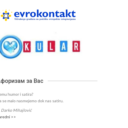
форизам за Вас
emu humor i satira?
a se malo nasmejemo dok nas satiru.
—
Darko Mihajlović
aredni >>