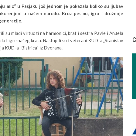
ju mio“ u Pasjaku još jednom je pokazala koliko su ljubav
 ukorenjeni u našem narodu. Kroz pesmu, igru i druženje
generacije.
li su mladi virtuozi na harmonici, brat i sestra Pavle i Anđela
С
kola i igre našeg kraja. Nastupili su i veterani KUD-a „Stanislav
kinja KUD-a „Bistrica“ iz Dvorana.