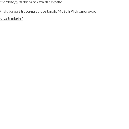
ише хиљаду казне за бахато паркирање
sloba
на
Strategija za opstanak: Može li Aleksandrovac
adržati mlade?