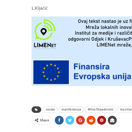
L.Kijačić
Jasika
manifestacija
Miloš Stojadinović
muzičar
Share