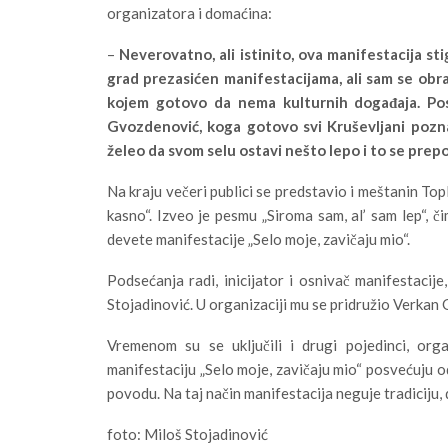
organizatora i domaćina:
–
Neverovatno, ali istinito, ova manifestacija st
grad prezasićen manifestacijama, ali sam se obr
kojem gotovo da nema kulturnih događaja. Po
Gvozdenović, koga gotovo svi Kruševljani poznaj
želeo da svom selu ostavi nešto lepo i to se prep
Na kraju večeri publici se predstavio i meštanin Topl
kasno“. Izveo je pesmu „Siroma sam, al’ sam lep“, č
devete manifestacije „Selo moje, zavičaju mio“.
Podsećanja radi, inicijator i osnivač manifestacij
Stojadinović. U organizaciji mu se pridružio Verkan 
Vremenom su se uključili i drugi pojedinci, orga
manifestaciju „Selo moje, zavičaju mio“ posvećuju 
povodu. Na taj način manifestacija neguje tradiciju, 
foto: Miloš Stojadinović