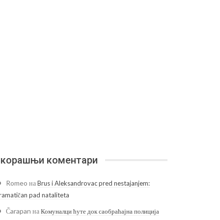
корашњи коментари
Romeo
на
Brus i Aleksandrovac pred nestajanjem:
ramatičan pad nataliteta
Čarapan
на
Комуналци ћуте док саобраћајна полиција