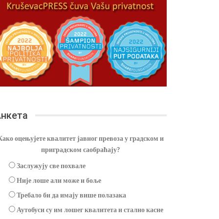
нкета
Како оцењујете квалитет јавног превоза у градском и
приградском саобраћају?
Заслужују све похвале
Није лоше али може и боље
Требало би да имају више полазака
Аутобуси су им лошег квалитета и стално касне