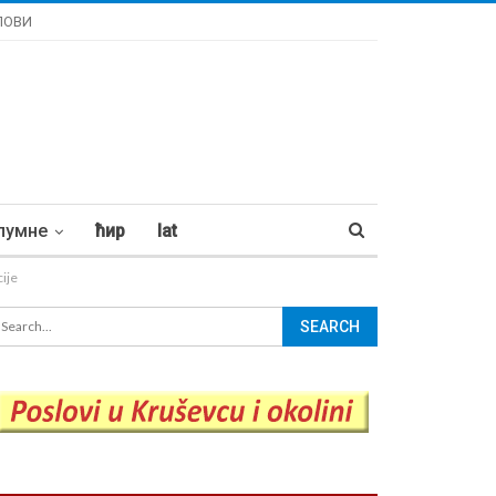
ЛОВИ
лумне
ћир
lat
cije