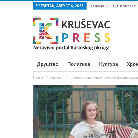
ЧЕТВРТАК, АВГУСТ 6, 2026
О нама
Контакт
Друштво
Политика
Култура
Хро
Home
Пројекти
Јачање дописничке мреже независних медиј