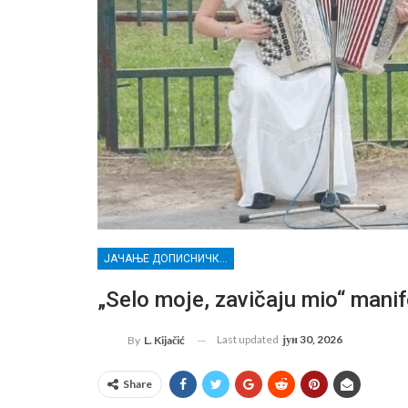
ЈАЧАЊЕ ДОПИСНИЧКЕ МРЕЖЕ НЕЗАВИСНИХ МЕДИЈА У РАСИНСКОМ ОКРУГУ
„Selo moje, zavičaju mio“ manife
Last updated
јун 30, 2026
By
L. Kijačić
Share