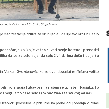
ilipović iz Zalogovca FOTO: M. Stojadinović
e manifestacija prilika za okupljanje i da upravo kroz nju selo
 podsećanje koliko je važno čuvati svoje korene i prenositi
lika da se za selo čuje, da selo živi, da ima dušu i da je to
nin Verkan Gvozdenović, kome ovaj događaj pričinjava veliko
upili i koje spaja ljubav prema našem selu, našem Pasjaku. To
o i negujemo naše selo i šta ono znači za svakog od nas.
ja Užarević podsetila je prisutne na jedno od predanja o tome