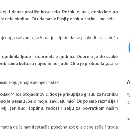
oji i danas protiče kroz selo. Potok je, pak, dobio ime po
iz cele okoline. Otuda naziv Pasji potok, a zatim i ime sela –
jenog osnivanja, kaže da je cilj bio da se probudi stara duša
 ujedinila ljude i doprinela zajednici. Doprela je do svake
približimo kulturu i ujedinimo ljude. Ona je probudila „staru
А
esmi koju je napisao njen rođak.
rođak Miloš Stojadinović, dok je prikupljao građu za hroniku
Č
ao je pesmu „Selo moje, zavičaju mio“. Dugo smo razmišljali
D
iviji, jer budi toplinu, radost i želju za povratkom našim
n
matra da je manifestacija posebna zbog iskrene želje i truda