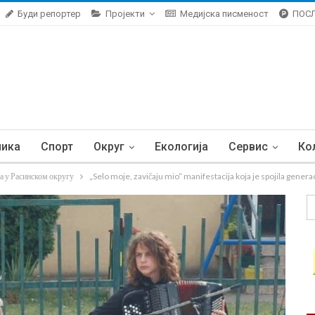
Буди репортер
Пројекти
Медијска писменост
ПОС
ника
Спорт
Округ
Екологија
Сервис
Ко
а у Расинском округу
„Selo moje, zavičaju mio“ manifestacija koja je spojila genera