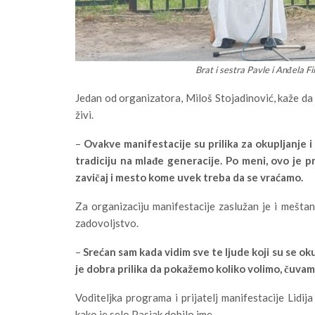
Brat i sestra Pavle i Anđela F
Jedan od organizatora, Miloš Stojadinović, kaže da j
živi.
–
Ovakve manifestacije su prilika za okupljanje i
tradiciju na mlađe generacije. Po meni, ovo je pri
zavičaj i mesto kome uvek treba da se vraćamo.
Za organizaciju manifestacije zaslužan je i mešta
zadovoljstvo.
–
Srećan sam kada vidim sve te ljude koji su se ok
je dobra prilika da pokažemo koliko volimo, čuvam
Voditeljka programa i prijatelj manifestacije Lidi
kako je selo Pasjak dobilo ime.