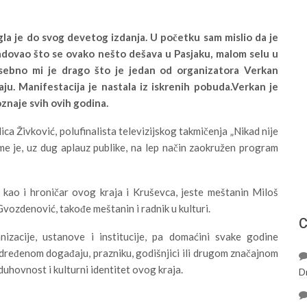
igla je do svog devetog izdanja. U početku sam mislio da je
adovao što se ovako nešto dešava u Pasjaku, malom selu u
sebno mi je drago što je jedan od organizatora Verkan
u. Manifestacija je nastala iz iskrenih pobuda.Verkan je
oznaje svih ovih godina.
ica Živković, polufinalista televizijskog takmičenja „Nikad nije
ime je, uz dug aplauz publike, na lep način zaokružen program
e, kao i hroničar ovog kraja i Kruševca, jeste meštanin Miloš
Gvozdenović, takođe meštanin i radnik u kulturi.
С
nizacije, ustanove i institucije, pa domaćini svake godine
određenom događaju, prazniku, godišnjici ili drugom značajnom
duhovnost i kulturni identitet ovog kraja.
D