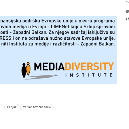
п
z
i
Pasjak
Verkan Gvozdenović