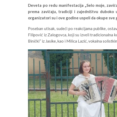
Deveta po redu manifestacija „Selo moje, zaviča
prema zavičaju, tradiciji i zajedništvu duboko
organizatori su i ove godine uspeli da okupe sve 
Poseban utisak, sudeći po reakcijama publike, ostavi
Filipović iz Zalogovca, koji su izveli tradicionalna 
Binički“ iz Jasike, kao i Milica Lazić, vokalna solist