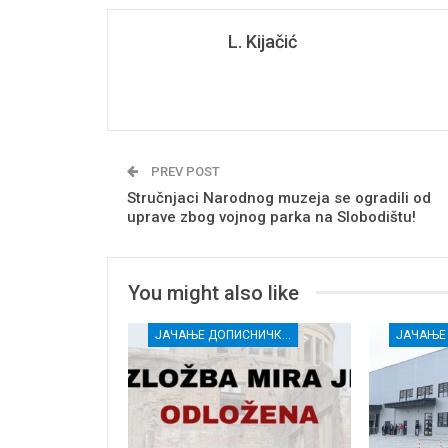
L. Kijačić
PREV POST
Stručnjaci Narodnog muzeja se ogradili od
uprave zbog vojnog parka na Slobodištu!
You might also like
ЈАЧАЊЕ ДОПИСНИЧКЕ МРЕЖЕ НЕЗАВИСНИХ МЕДИЈА У РАСИНСКОМ ОКРУГУ