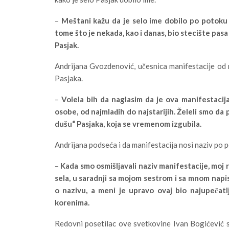
–
Meštani kažu da je selo ime dobilo po potoku k
tome što je nekada, kao i danas, bio stecište pasa 
Pasjak.
Andrijana Gvozdenović, učesnica manifestacije od n
Pasjaka.
–
Volela bih da naglasim da je ova manifestacija
osobe, od najmlađih do najstarijih. Želeli smo da 
dušu“ Pasjaka, koja se vremenom izgubila.
Andrijana podseća i da manifestacija nosi naziv po p
–
Kada smo osmišljavali naziv manifestacije, moj 
sela, u saradnji sa mojom sestrom i sa mnom napis
o nazivu, a meni je upravo ovaj bio najupečatlj
korenima.
Redovni posetilac ove svetkovine Ivan Bogićević s