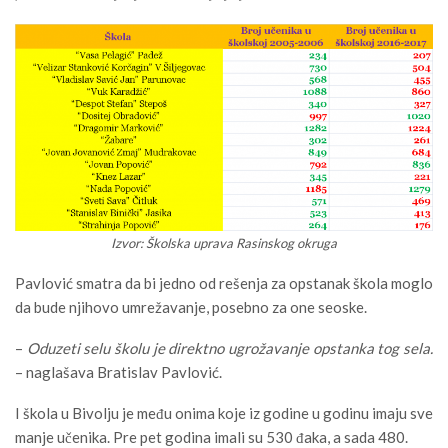
Izvor: Školska uprava Rasinskog okruga
Pavlović smatra da bi jedno od rešenja za opstanak škola moglo
da bude njihovo umrežavanje, posebno za one seoske.
–
Oduzeti selu školu je direktno ugrožavanje opstanka tog sela.
– naglašava Bratislav Pavlović.
I škola u Bivolju je među onima koje iz godine u godinu imaju sve
manje učenika. Pre pet godina imali su 530 đaka, a sada 480.