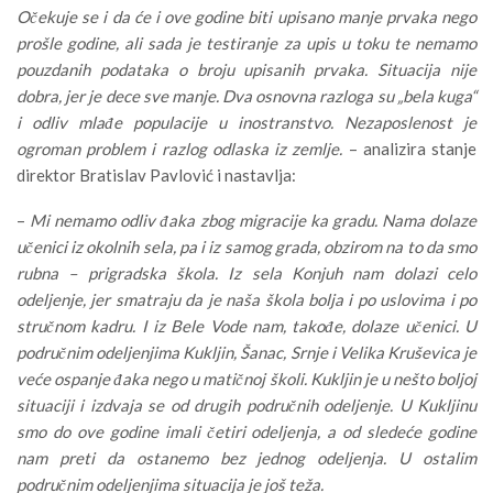
Očekuje se i da će i ove godine biti upisano manje prvaka nego
prošle godine, ali sada je testiranje za upis u toku te nemamo
pouzdanih podataka o broju upisanih prvaka. Situacija nije
dobra, jer je dece sve manje. Dva osnovna razloga su „bela kuga“
i odliv mlađe populacije u inostranstvo. Nezaposlenost je
ogroman problem i razlog odlaska iz zemlje.
– analizira stanje
direktor Bratislav Pavlović i nastavlja:
–
Mi nemamo odliv đaka zbog migracije ka gradu. Nama dolaze
učenici iz okolnih sela, pa i iz samog grada, obzirom na to da smo
rubna – prigradska škola. Iz sela Konjuh nam dolazi celo
odeljenje, jer smatraju da je naša škola bolja i po uslovima i po
stručnom kadru. I iz Bele Vode nam, takođe, dolaze učenici. U
područnim odeljenjima Kukljin, Šanac, Srnje i Velika Kruševica je
veće ospanje đaka nego u matičnoj školi. Kukljin je u nešto boljoj
situaciji i izdvaja se od drugih područnih odeljenje. U Kukljinu
smo do ove godine imali četiri odeljenja, a od sledeće godine
nam preti da ostanemo bez jednog odeljenja. U ostalim
područnim odeljenjima situacija je još teža.