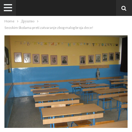
Home
Друштво
Seoskim školama preti zatvaranje zbog malog broja dece!