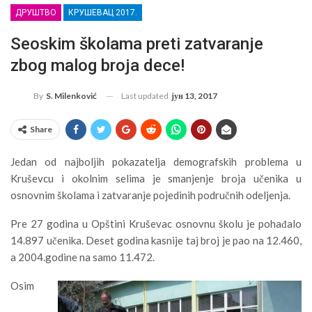
ДРУШТВО
КРУШЕВАЦ 2017.
Seoskim školama preti zatvaranje
zbog malog broja dece!
Last updated
јун 13, 2017
By
S. Milenković
Share
Jedan od najboljih pokazatelja demografskih problema u
Kruševcu i okolnim selima je smanjenje broja učenika u
osnovnim školama i zatvaranje pojedinih područnih odeljenja.
Pre 27 godina u Opštini Kruševac osnovnu školu je pohađalo
14.897 učenika. Deset godina kasnije taj broj je pao na 12.460,
a 2004.godine na samo 11.472.
Osim