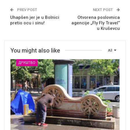
PREV POST
NEXT POST
Uhapšen jer je u Bolnici
Otvorena poslovnica
pretio ocu i sinu!
agencije „Fly Fly Travel“
u Kruševcu
You might also like
All
ДРУШТВО