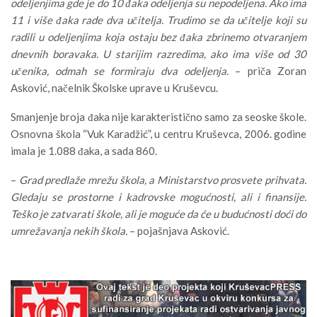
odeljenjima gde je do 10 đaka odeljenja su nepodeljena. Ako ima
11 i više đaka rade dva učitelja. Trudimo se da učitelje koji su
radili u odeljenjima koja ostaju bez đaka zbrinemo otvaranjem
dnevnih boravaka. U starijim razredima, ako ima više od 30
učenika, odmah se formiraju dva odeljenja.
– priča Zoran
Asković, načelnik Školske uprave u Kruševcu.
Smanjenje broja đaka nije karakteristično samo za seoske škole.
Osnovna škola “Vuk Karadžić”, u centru Kruševca, 2006. godine
imala je 1.088 đaka, a sada 860.
–
Grad predlaže mrežu škola, a Ministarstvo prosvete prihvata.
Gledaju se prostorne i kadrovske mogućnosti, ali i finansije.
Teško je zatvarati škole, ali je moguće da će u budućnosti doći do
umrežavanja nekih škola.
– pojašnjava Asković.