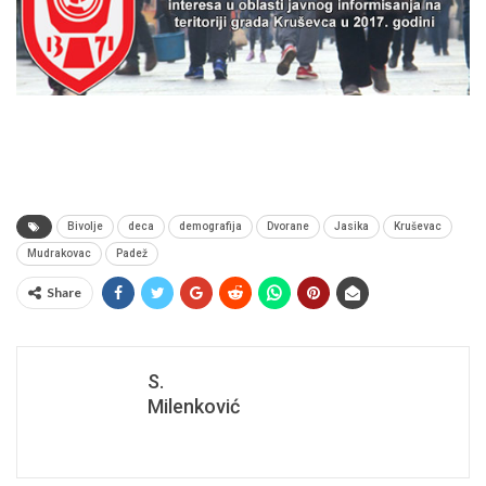
Bivolje
deca
demografija
Dvorane
Jasika
Kruševac
Mudrakovac
Padež
Share
S.
Milenković