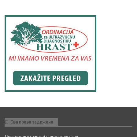
Сва права задржана
Преузимање садржаја није дозвољено