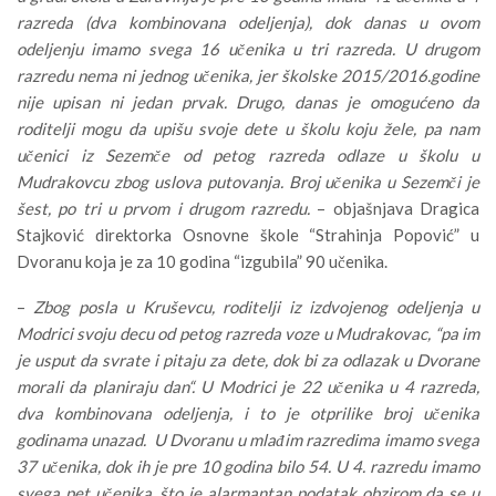
razreda (dva kombinovana odeljenja), dok danas u ovom
odeljenju imamo svega 16 učenika u tri razreda. U drugom
razredu nema ni jednog učenika, jer školske 2015/2016.godine
nije upisan ni jedan prvak. Drugo, danas je omogućeno da
roditelji mogu da upišu svoje dete u školu koju žele, pa nam
učenici iz Sezemče od petog razreda odlaze u školu u
Mudrakovcu zbog uslova putovanja. Broj učenika u Sezemči je
šest, po tri u prvom i drugom razredu.
– objašnjava Dragica
Stajković direktorka Osnovne škole “Strahinja Popović” u
Dvoranu koja je za 10 godina “izgubila” 90 učenika.
–
Zbog posla u Kruševcu, roditelji iz izdvojenog odeljenja u
Modrici svoju decu od petog razreda voze u Mudrakovac, “pa im
je usput da svrate i pitaju za dete, dok bi za odlazak u Dvorane
morali da planiraju dan“. U Modrici je 22 učenika u 4 razreda,
dva kombinovana odeljenja, i to je otprilike broj učenika
godinama unazad. U Dvoranu u mlađim razredima imamo svega
37 učenika, dok ih je pre 10 godina bilo 54. U 4. razredu imamo
svega pet učenika, što je alarmantan podatak obzirom da se u