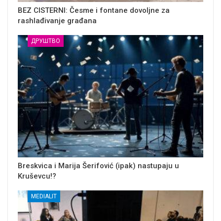
BEZ CISTERNI: Česme i fontane dovoljne za
rashlađivanje građana
ДРУШТВО
Breskvica i Marija Šerifović (ipak) nastupaju u
Kruševcu!?
MEDIALIT