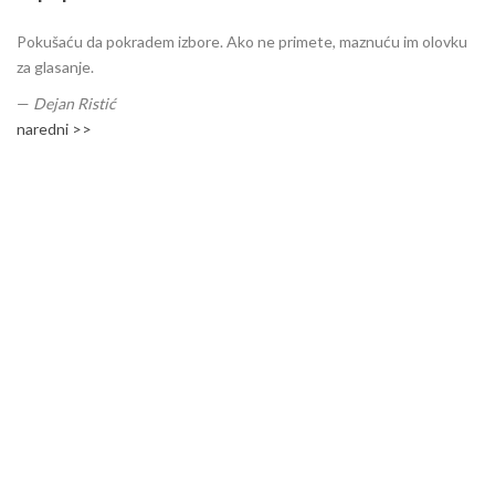
Pokušaću da pokradem izbore. Ako ne primete, maznuću im olovku
za glasanje.
—
Dejan Ristić
naredni >>