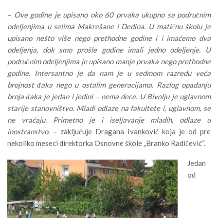
–
Ove godine je upisano oko 60 prvaka ukupno sa područnim
odeljenjima u selima Makrešane i Dedina. U matičnu školu je
upisano nešto više nego prethodne godine i i imaćemo dva
odeljenja, dok smo prošle godine imali jedno odeljenje. U
područnim odeljenjima je upisano manje prvaka nego prethodne
godine. Intersantno je da nam je u sedmom razredu veća
brojnost đaka nego u ostalim generacijama. Razlog opadanju
broja đaka je jedan i jedini – nema dece. U Bivolju je uglavnom
starije stanovništvo. Mladi odlaze na fakultete i, uglavnom, se
ne vraćaju. Primetno je i iseljavanje mladih, odlaze u
inostranstvo.
– zaključuje Dragana Ivanković koja je od pre
nekoliko meseci direktorka Osnovne škole „Branko Radičević“.
Jedan
od