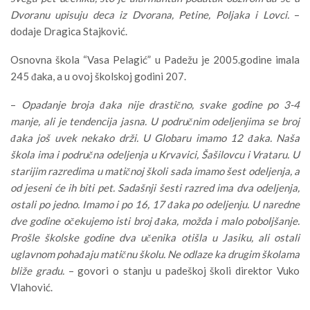
Dvoranu upisuju deca iz Dvorana, Petine, Poljaka i Lovci.
–
dodaje Dragica Stajković.
Osnovna škola “Vasa Pelagić” u Padežu je 2005.godine imala
245 đaka, a u ovoj školskoj godini 207.
–
Opadanje broja đaka nije drastično, svake godine po 3-4
manje, ali je tendencija jasna. U područnim odeljenjima se broj
đaka još uvek nekako drži. U Globaru imamo 12 đaka. Naša
škola ima i područna odeljenja u Krvavici, Šašilovcu i Vrataru. U
starijim razredima u matičnoj školi sada imamo šest odeljenja, a
od jeseni će ih biti pet. Sadašnji šesti razred ima dva odeljenja,
ostali po jedno. Imamo i po 16, 17 đaka po odeljenju. U naredne
dve godine očekujemo isti broj đaka, možda i malo poboljšanje.
Prošle školske godine dva učenika otišla u Jasiku, ali ostali
uglavnom pohađaju matičnu školu. Ne odlaze ka drugim školama
bliže gradu.
– govori o stanju u padeškoj školi direktor Vuko
Vlahović.