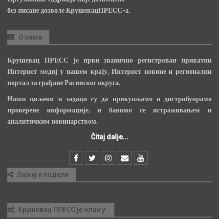
без писане дозволе КрушевацПРЕСС-а.
О нама
Крушевац ПРЕСС је први званично регистрован приватни
Интернет медиј у нашем крају, Интернет новине и регионални
портал за грађане Расинског округа.
Наши циљеви и задаци су да прикупљамо и дистрибуирамо
проверене информације, и бавимо се истраживањем и
аналитичким новинарством.
Čitaj dalje...
Лајкуј и подели
Крушевац ПРЕСС је члан у: