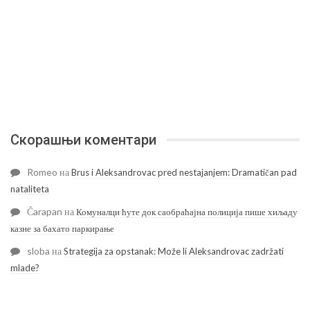
Скорашњи коментари
Romeo
на
Brus i Aleksandrovac pred nestajanjem: Dramatičan pad
nataliteta
Čarapan
на
Комуналци ћуте док саобраћајна полиција пише хиљаду
казне за бахато паркирање
sloba
на
Strategija za opstanak: Može li Aleksandrovac zadržati
mlade?