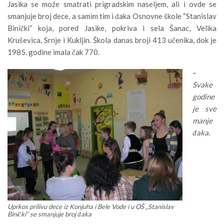
Jasika se može smatrati prigradskim naseljem, ali i ovde se
smanjuje broj dece, a samim tim i đaka Osnovne škole “Stanislav
Binički” koja, pored Jasike, pokriva i sela Šanac, Velika
Kruševica, Srnje i Kukljin. Škola danas broji 413 učenika, dok je
1985. godine imala čak 770.
–
Svake
godine
je sve
manje
đaka.
Uprkos prilivu dece iz Konjuha i Bele Vode i u OŠ „Stanislav
Binički“ se smanjuje broj đaka