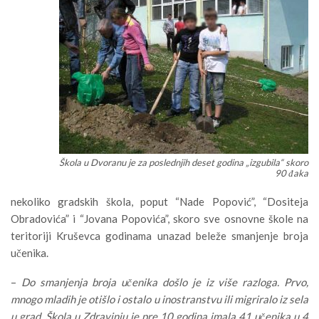
Škola u Dvoranu je za poslednjih deset godina „izgubila“ skoro
90 đaka
nekoliko gradskih škola, poput “Nade Popović”, “Dositeja
Obradovića” i “Jovana Popovića”, skoro sve osnovne škole na
teritoriji Kruševca godinama unazad beleže smanjenje broja
učenika.
–
Do smanjenja broja učenika došlo je iz više razloga. Prvo,
mnogo mladih je otišlo i ostalo u inostranstvu ili migriralo iz sela
u grad. Škola u Zdravinju je pre 10 godina imala 41 učenika u 4