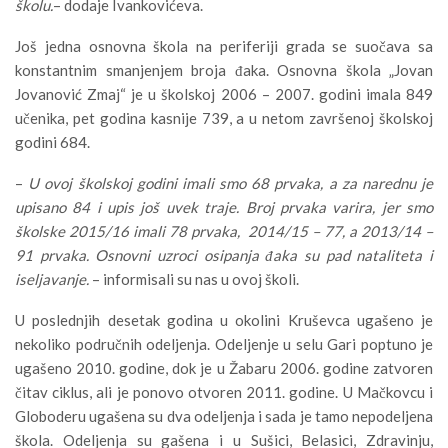
školu.
– dodaje Ivankovićeva.
Još jedna osnovna škola na periferiji grada se suočava sa
konstantnim smanjenjem broja đaka. Osnovna škola „Jovan
Jovanović Zmaj“ je u školskoj 2006 – 2007. godini imala 849
učenika, pet godina kasnije 739, a u netom završenoj školskoj
godini 684.
–
U ovoj školskoj godini imali smo 68 prvaka, a za narednu je
upisano 84 i upis još uvek traje. Broj prvaka varira, jer smo
školske 2015/16 imali 78 prvaka, 2014/15 – 77, a 2013/14 –
91 prvaka. Osnovni uzroci osipanja đaka su pad nataliteta i
iseljavanje.
– informisali su nas u ovoj školi.
U poslednjih desetak godina u okolini Kruševca ugašeno je
nekoliko područnih odeljenja. Odeljenje u selu Gari poptuno je
ugašeno 2010. godine, dok je u Žabaru 2006. godine zatvoren
čitav ciklus, ali je ponovo otvoren 2011. godine. U Mačkovcu i
Globoderu ugašena su dva odeljenja i sada je tamo nepodeljena
škola. Odeljenja su gašena i u Sušici, Belasici, Zdravinju,