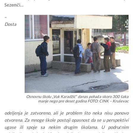
Sezemči…
–
Dosta
Osnovnu školu „Vuk Karadžić“ danas pohađa skoro 300 šaka
manje nego pre deset godina FOTO: CINK – Kruševac
odeljenja je zatvoreno, ali je problem što neka nisu ponovo
otvorena. Za mnoge škole postoji opasnost da se u perspektivi
ugase ili spoje sa nekim drugim školama. U područnim