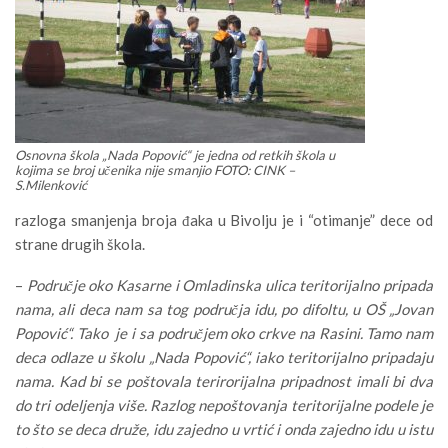
Osnovna škola „Nada Popović“ je jedna od retkih škola u
kojima se broj učenika nije smanjio FOTO: CINK –
S.Milenković
razloga smanjenja broja đaka u Bivolju je i “otimanje” dece od
strane drugih škola.
–
Područje oko Kasarne i Omladinska ulica teritorijalno pripada
nama, ali deca nam sa tog područja idu, po difoltu, u OŠ „Jovan
Popović“. Tako je i sa područjem oko crkve na Rasini. Tamo nam
deca odlaze u školu „Nada Popović“, iako teritorijalno pripadaju
nama. Kad bi se poštovala terirorijalna pripadnost imali bi dva
do tri odeljenja više. Razlog nepoštovanja teritorijalne podele je
to što se deca druže, idu zajedno u vrtić i onda zajedno idu u istu