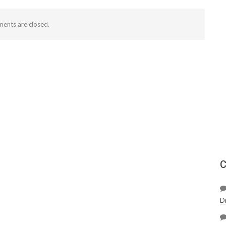
ents are closed.
С
D