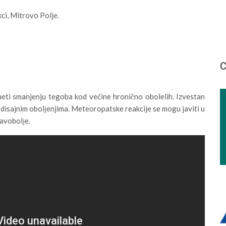
ci, Mitrovo Polje.
С
eti smanjenju tegoba kod većine hronično obolelih. Izvestan
disajnim obolјenjima. Meteoropatske reakcije se mogu javiti u
avobolјe.