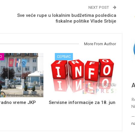
NEXT POST
Sve veće rupe u lokalnim budžetima posledica
fiskalne politike Vlade Srbije
More From Author
О
СЕРВИС
А
R
 radno vreme JKP
Servisne informacije za 18. jun
N
n