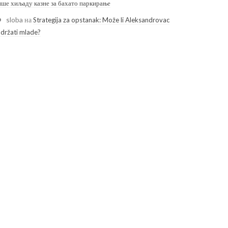
ише хиљаду казне за бахато паркирање
sloba
на
Strategija za opstanak: Može li Aleksandrovac
adržati mlade?