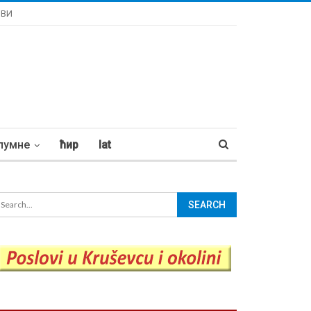
ОВИ
лумне
ћир
lat