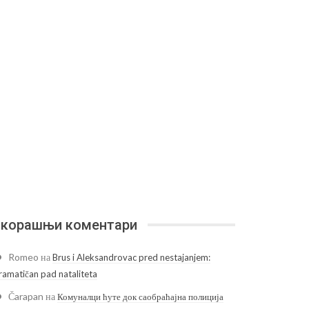
корашњи коментари
Romeo
на
Brus i Aleksandrovac pred nestajanjem:
ramatičan pad nataliteta
Čarapan
на
Комуналци ћуте док саобраћајна полиција