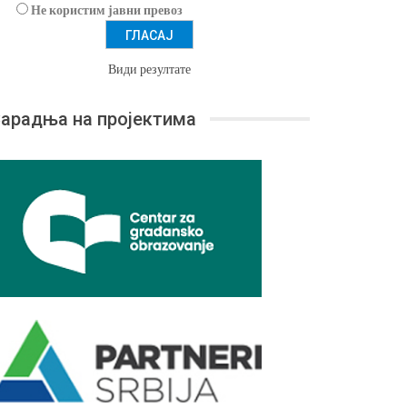
Не користим јавни превоз
Види резултате
арадња на пројектима