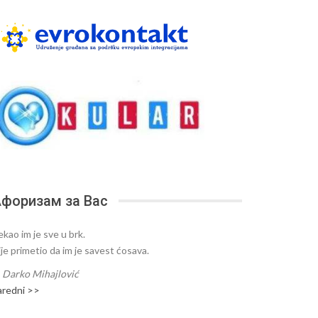
форизам за Вас
ekao im je sve u brk.
ije primetio da im je savest ćosava.
—
Darko Mihajlović
aredni >>