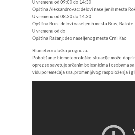
U vremenu od 09:00 do 14:30
Opština Aleksandrovac: delovi naseljenih mesta Rok
U vremenu od 08:30 do 14:30
Opština Brus: delovi naseljenih mesta Brus, Batote.
U vremenu od do
Opština Ražanj: deo naseljenog mesta Crni Kao
Biometeorološka prognoza:
Pobolјšanje biometeorološke situacije može doprin
oprez se savetuje srčanim bolesnicima i osobama sa 
vidu poremećaja sna, promenlјivog raspoloženja i gl