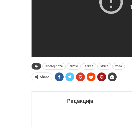
bioprognoza
putevi
servis
struja
voda
Share
Редакција