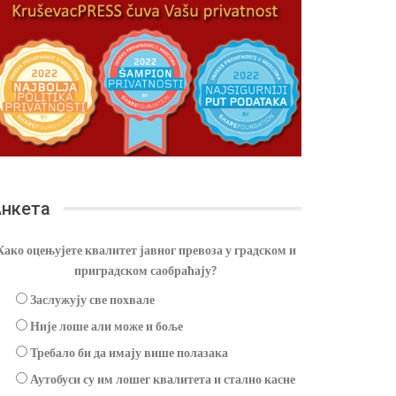
нкета
Како оцењујете квалитет јавног превоза у градском и
приградском саобраћају?
Заслужују све похвале
Није лоше али може и боље
Требало би да имају више полазака
Аутобуси су им лошег квалитета и стално касне