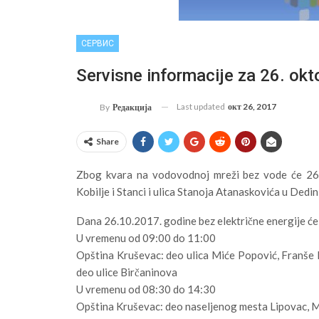
СЕРВИС
Servisne informacije za 26. okt
Last updated
окт 26, 2017
By
Редакција
Share
Zbog kvara na vodovodnoj mreži bez vode će 26.
Kobilje i Stanci i ulica Stanoja Atanaskovića u Dedini
Dana 26.10.2017. godine bez električne energije će b
U vremenu od 09:00 do 11:00
Opština Kruševac: deo ulica Miće Popović, Franše 
deo ulice Birčaninova
U vremenu od 08:30 do 14:30
Opština Kruševac: deo naseljenog mesta Lipovac, M