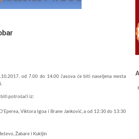
obar
А
10.2017. od 7.00 do 14.00 časova će biti naseljena mesta
.
iti potrošači iz:
D’Eperea, Viktora Igoa i Brane Janković, a od 12:30 do 13:30
eševo, Žabare i Kukljin