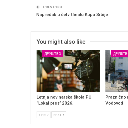
PREV POST
Napredak u četvrtfinalu Kupa Srbije
You might also like
ДРУШТВО
ДРУШТВ
Letnja novinarska škola PU
Praznično
‘’Lokal pres’’ 2026.
Vodovod
PREV
NEXT