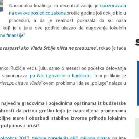
Nacionalna koalicija za decentralizaciju je
upozoravala
na ovakve posledice zakona
prošle godine još dok je bio u
proceduri, a da je realnost pokazala da su naša
et koji je u junu ove godine ukazao da dugovanja lokalnih
ne finansije
“
e raspasti ako Vlada Srbije ništa ne preduzme
“, rekao je tada
anko Ružićje već u julu, samo 6 meseci od početka delovanja
ih samouprava,
pa čak i govorio o bankrotu.
Tom prilikom je
istupu čitave Vlade“
ovom problemu i da se „poluge“ nalaze u
i najvećim gradovima i pojedinima opštinama iz budžetske
abrosti da prizna grešku koja je napravljena promenama
ljne mere i obezbedi stabilne izvorne prihode lokalnim
 potpunosti uruši?
oktobra 2017. takođe opredelila 480 miliona dinara
, na ime