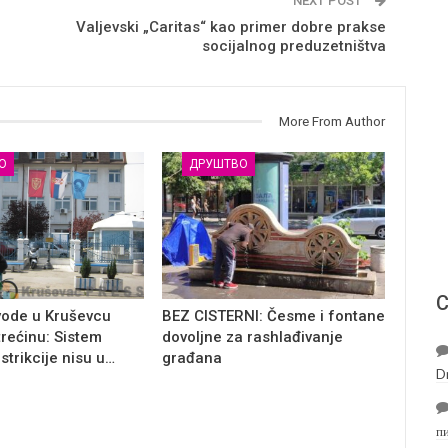
NEXT POST
Valjevski „Caritas“ kao primer dobre prakse
socijalnog preduzetništva
More From Author
О
ДРУШТВО
С
vode u Kruševcu
BEZ CISTERNI: Česme i fontane
trećinu: Sistem
dovoljne za rashlađivanje
estrikcije nisu u…
građana
D
п