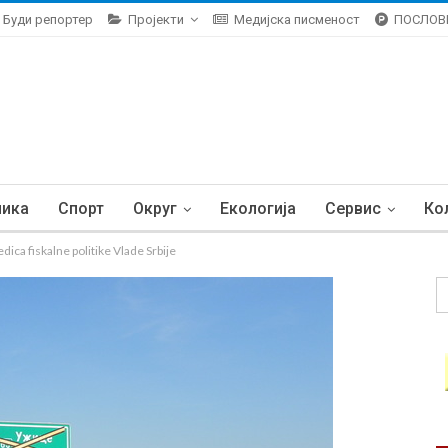
Буди репортер
Пројекти
Медијска писменост
ПОСЛОВ
ника
Спорт
Округ
Екологија
Сервис
Ко
ica fiskalne politike Vlade Srbije