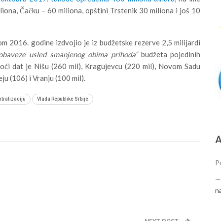
iona, Čačku – 60 miliona, opštini Trstenik 30 miliona i još 10
m 2016. godine izdvojio je iz budžetske rezerve 2,5 milijardi
 obaveze usled smanjenog obima prihoda“
budžeta pojedinih
oći dat je Nišu (260 mil), Kragujevcu (220 mil), Novom Sadu
ju (106) i Vranju (100 mil).
tralizaciju
Vlada Republike Srbije
А
Po
n