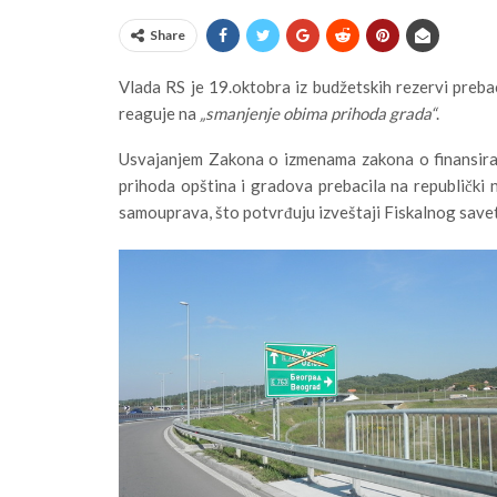
Share
Vlada RS je 19.oktobra iz budžetskih rezervi preb
reaguje na
„smanjenje obima prihoda grada“
.
Usvajanjem Zakona o izmenama zakona o finansira
prihoda opština i gradova prebacila na republički n
samouprava, što potvrđuju izveštaji Fiskalnog saveta