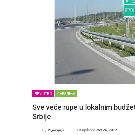
ДРУШТВО
САРАДЊА
Sve veće rupe u lokalnim budžet
Srbije
Last updated
окт 26, 2017
By
Редакција