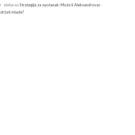
sloba
на
Strategija za opstanak: Može li Aleksandrovac
adržati mlade?