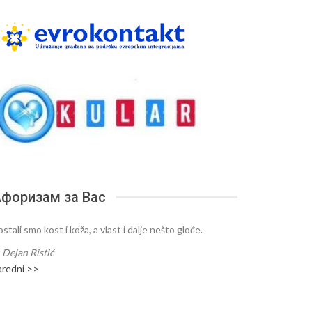
форизам за Вас
stali smo kost i koža, a vlast i dalje nešto glođe.
—
Dejan Ristić
aredni >>