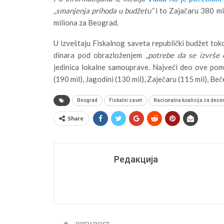
„smanjenja prihoda u budžetu“
i to Zajačaru 380 mil
miliona za Beograd.
U izveštaju Fiskalnog saveta republički budžet toko
dinara pod obrazloženjem
„potrebe da se izvrše
jedinica lokalne samouprave. Najveći deo ove pom
(190 mil), Jagodini (130 mil), Zaječaru (115 mil), Beče
Beograd
Fiskalni savet
Nacionalna koalicija za decen
Share
Редакција