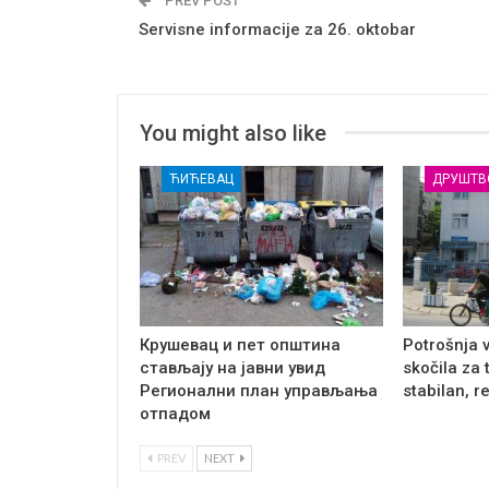
PREV POST
Servisne informacije za 26. oktobar
You might also like
ЋИЋЕВАЦ
ДРУШТВ
Крушевац и пет општина
Potrošnja 
стављају на јавни увид
skočila za 
Регионални план управљања
stabilan, r
отпадом
PREV
NEXT