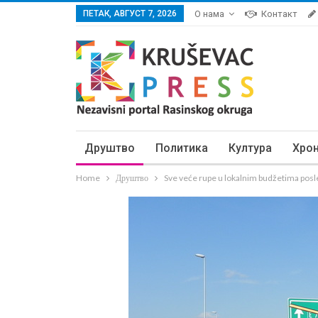
ПЕТАК, АВГУСТ 7, 2026
О нама
Контакт
Друштво
Политика
Култура
Хро
Home
Друштво
Sve veće rupe u lokalnim budžetima posled