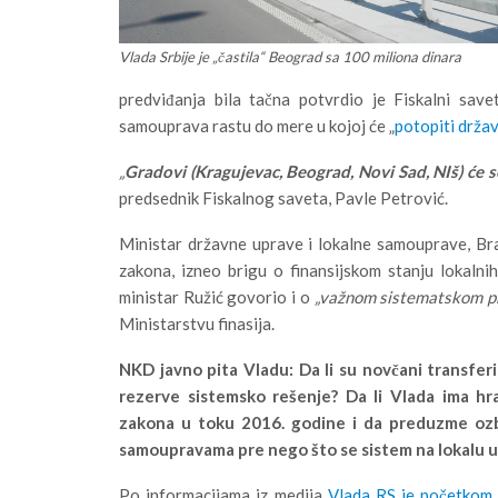
Vlada Srbije je „častila“ Beograd sa 100 miliona dinara
predviđanja bila tačna potvrdio je Fiskalni sav
samouprava rastu do mere u kojoj će „
potopiti držav
„
Gradovi (Kragujevac, Beograd, Novi Sad, NIš) će s
predsednik Fiskalnog saveta, Pavle Petrović.
Ministar državne uprave i lokalne samouprave, Br
zakona, izneo brigu o finansijskom stanju lokaln
ministar Ružić govorio i o
„važnom sistematskom pr
Ministarstvu finasija.
NKD javno pita Vladu: Da li su novčani transfer
rezerve sistemsko rešenje? Da li Vlada ima hr
zakona u toku 2016. godine i da preduzme ozbi
samoupravama pre nego što se sistem na lokalu u
Po informacijama iz medija
Vlada RS je početkom 