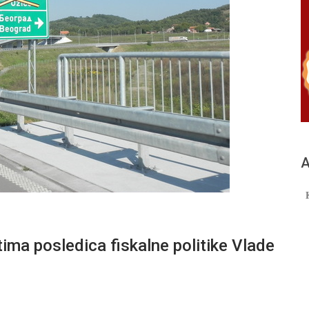
А
ima posledica fiskalne politike Vlade