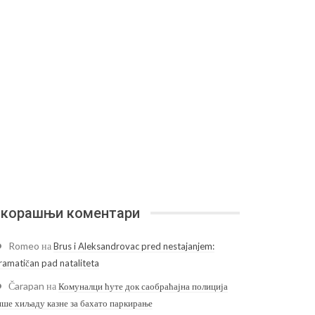
корашњи коментари
Romeo
на
Brus i Aleksandrovac pred nestajanjem:
ramatičan pad nataliteta
Čarapan
на
Комуналци ћуте док саобраћајна полиција
ише хиљаду казне за бахато паркирање