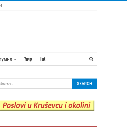
И
лумне
ћир
lat