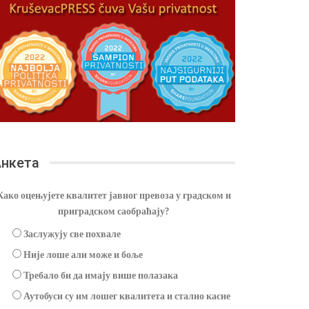
нкета
Како оцењујете квалитет јавног превоза у градском и
приградском саобраћају?
Заслужују све похвале
Није лоше али може и боље
Требало би да имају више полазака
Аутобуси су им лошег квалитета и стално касне