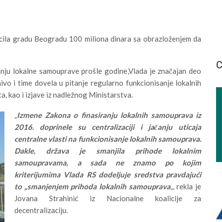
acila gradu Beogradu 100 miliona dinara sa obrazloženjem da
С
nju lokalne samouprave prošle godine,Vlada je značajan deo
ivo i time dovela u pitanje regularno funkcionisanje lokalnih
, kao i izjave iz nadležnog Ministarstva.
„
Izmene Zakona o finasiranju lokalnih samouprava iz
2016. doprinele su centralizaciji i jačanju uticaja
centralne vlasti na funkcionisanje lokalnih samouprava.
Dakle, država je smanjila prihode lokalnim
samoupravama, a sada ne znamo po kojim
kriterijumima Vlada RS dodeljuje sredstva pravdajući
to „smanjenjem prihoda lokalnih samouprava
„,
rekla je
Jovana Strahinić iz Nacionalne koalicije za
decentralizaciju.