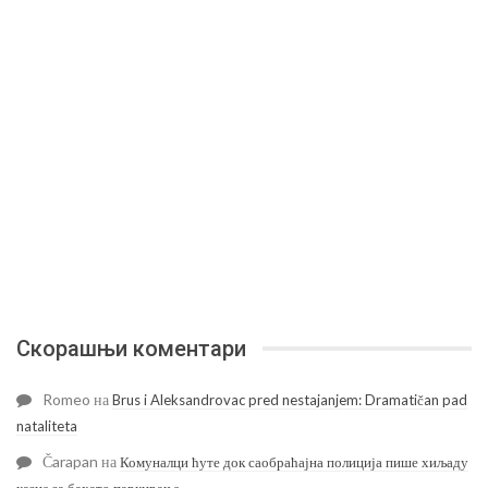
Скорашњи коментари
Romeo
на
Brus i Aleksandrovac pred nestajanjem: Dramatičan pad
nataliteta
Čarapan
на
Комуналци ћуте док саобраћајна полиција пише хиљаду
казне за бахато паркирање