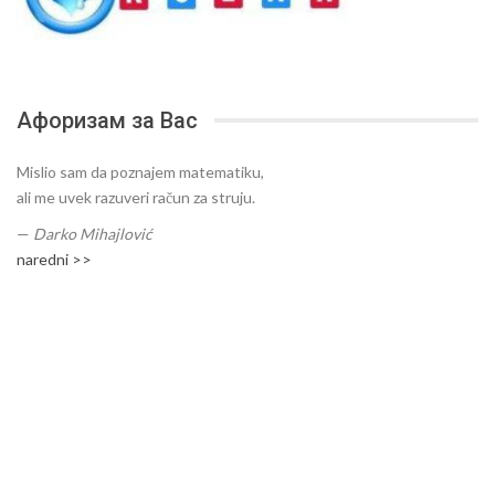
Афоризам за Вас
Mislio sam da poznajem matematiku,
ali me uvek razuveri račun za struju.
—
Darko Mihajlović
naredni >>