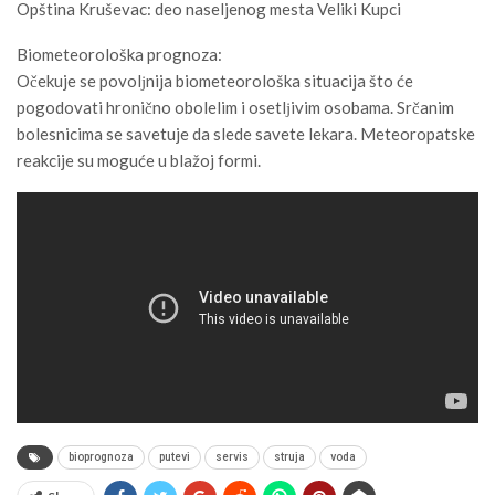
Opština Kruševac: deo naseljenog mesta Veliki Kupci
Biometeorološka prognoza:
Očekuje se povolјnija biometeorološka situacija što će
pogodovati hronično obolelim i osetlјivim osobama. Srčanim
bolesnicima se savetuje da slede savete lekara. Meteoropatske
reakcije su moguće u blažoj formi.
bioprognoza
putevi
servis
struja
voda