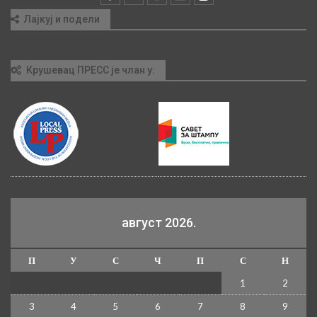
Лајкуј и подели
Крушевац ПРЕСС је члан у:
август 2026.
П
У
С
Ч
П
С
Н
1
2
3
4
5
6
7
8
9