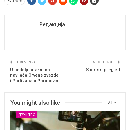
Share
Редакција
PREV POST
NEXT POST
U nedelju utakmica
Sportski pregled
navijača Crvene zvezde
i Partizana u Parunovcu
You might also like
All
ДРУШТВО