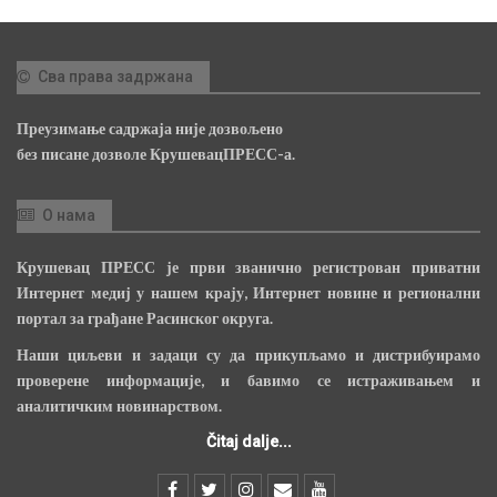
Сва права задржана
Преузимање садржаја није дозвољено
без писане дозволе КрушевацПРЕСС-а.
О нама
Крушевац ПРЕСС је први званично регистрован приватни
Интернет медиј у нашем крају, Интернет новине и регионални
портал за грађане Расинског округа.
Наши циљеви и задаци су да прикупљамо и дистрибуирамо
проверене информације, и бавимо се истраживањем и
аналитичким новинарством.
Čitaj dalje...