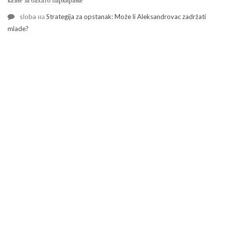
sloba
на
Strategija za opstanak: Može li Aleksandrovac zadržati
mlade?