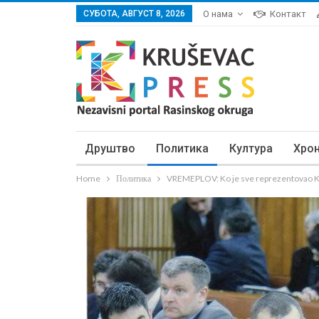
СУБОТА, АВГУСТ 8, 2026
О нама
Контакт
Друштво
Политика
Култура
Хро
Home
Политика
VREMEPLOV: Ko je sve reprezentovao Kru