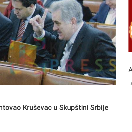
А
tovao Kruševac u Skupštini Srbije