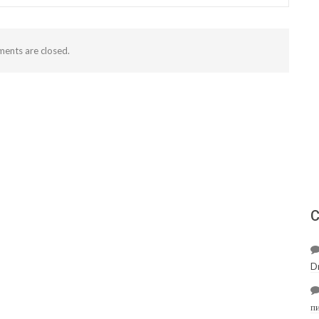
ents are closed.
С
D
п