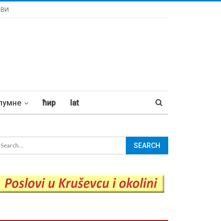
ОВИ
лумне
ћир
lat