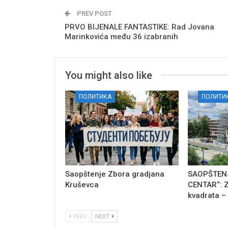
PREV POST
PRVO BIJENALE FANTASTIKE: Rad Jovana
Marinkovića među 36 izabranih
You might also like
ПОЛИТИКА
ПОЛИТИ
Saopštenje Zbora gradjana
SAOPŠTENJ
Kruševca
CENTAR“: Z
kvadrata –
PREV
NEXT