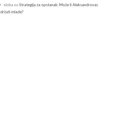
sloba
на
Strategija za opstanak: Može li Aleksandrovac
adržati mlade?