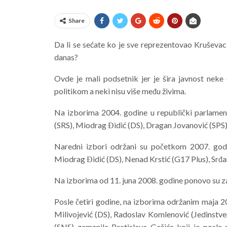
Share
Da li se sećate ko je sve reprezentovao Kruševa
danas?
Ovde je mali podsetnik jer je šira javnost neke
politikom a neki nisu više među živima.
Na izborima 2004. godine u republički parlament
(SRS), Miodrag Đidić (DS), Dragan Jovanović (SPS)
Naredni izbori održani su početkom 2007. godi
Miodrag Đidić (DS), Nenad Krstić (G17 Plus), Srđan
Na izborima od 11. juna 2008. godine ponovo su za
Posle četiri godine, na izborima održanim maja 2
Milivojević (DS), Radoslav Komlenović (Jedinstve
(SNS) zamenila Bratislava Gašića koji je posle