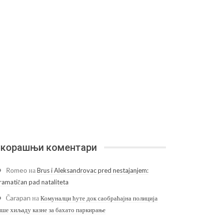
корашњи коментари
Romeo
на
Brus i Aleksandrovac pred nestajanjem:
ramatičan pad nataliteta
Čarapan
на
Комуналци ћуте док саобраћајна полиција
ише хиљаду казне за бахато паркирање