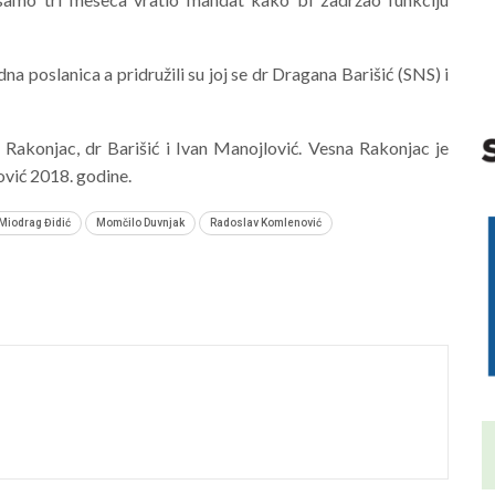
a poslanica a pridružili su joj se dr Dragana Barišić (SNS) i
akonjac, dr Barišić i Ivan Manojlović. Vesna Rakonjac je
ović 2018. godine.
Miodrag Đidić
Momčilo Duvnjak
Radoslav Komlenović