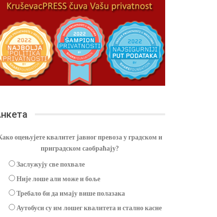
нкета
Како оцењујете квалитет јавног превоза у градском и
приградском саобраћају?
Заслужују све похвале
Није лоше али може и боље
Требало би да имају више полазака
Аутобуси су им лошег квалитета и стално касне