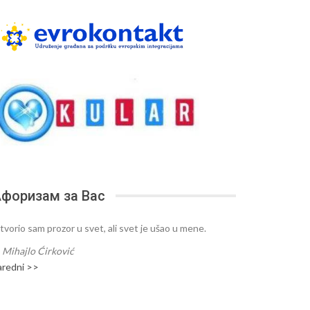
форизам за Вас
tvorio sam prozor u svet, ali svet je ušao u mene.
—
Mihajlo Ćirković
aredni >>