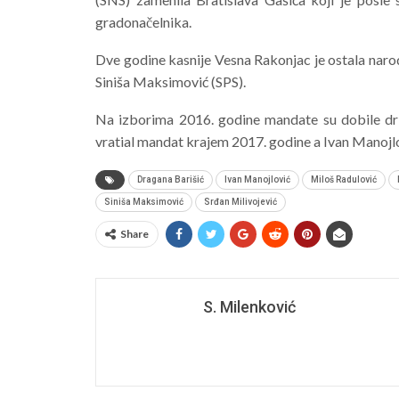
gradonačelnika.
Dve godine kasnije Vesna Rakonjac je ostala narodn
Siniša Maksimović (SPS).
Na izborima 2016. godine mandate su dobile dr R
vratial mandat krajem 2017. godine a Ivan Manojl
Dragana Barišić
Ivan Manojlović
Miloš Radulović
Siniša Maksimović
Srđan Milivojević
Share
S. Milenković