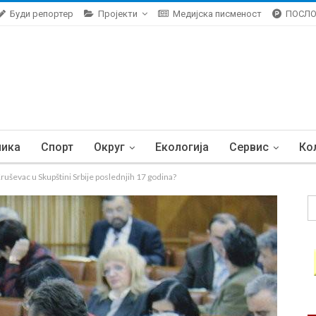
Буди репортер
Пројекти
Медијска писменост
ПОСЛ
ника
Спорт
Округ
Екологија
Сервис
Ко
ševac u Skupštini Srbije poslednjih 17 godina?