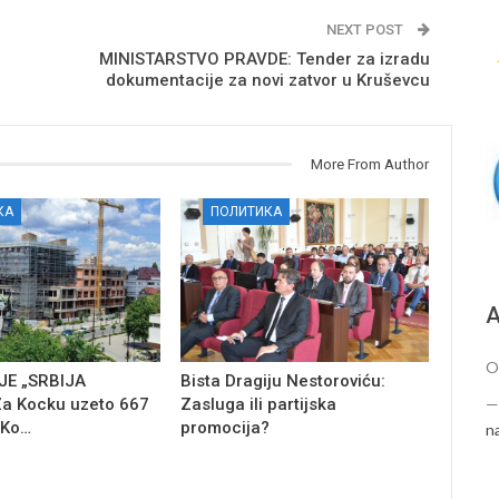
NEXT POST
MINISTARSTVO PRAVDE: Tender za izradu
dokumentacije za novi zatvor u Kruševcu
More From Author
КА
ПОЛИТИКА
А
O
E „SRBIJA
Bista Dragiju Nestoroviću:
a Kocku uzeto 667
Zasluga ili partijska
 Ko…
promocija?
n