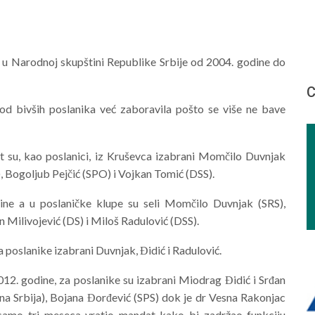
c u Narodnoj skupštini Republike Srbije od 2004. godine do
С
 od bivših poslanika već zaboravila pošto se više ne bave
 su, kao poslanici, iz Kruševca izabrani Momčilo Duvnjak
, Bogoljub Pejčić (SPO) i Vojkan Tomić (DSS).
ne a u poslaničke klupe su seli Momčilo Duvnjak (SRS),
 Milivojević (DS) i Miloš Radulović (DSS).
 poslanike izabrani Duvnjak, Đidić i Radulović.
012. godine, za poslanike su izabrani Miodrag Đidić i Srđan
na Srbija), Bojana Đorđević (SPS) dok je dr Vesna Rakonjac
 samo tri meseca vratio mandat kako bi zadržao funkciju