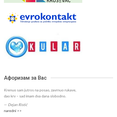
Афоризам за Вас
Krenuo sam jutros na posao, zavrnuo rukave,
dao krv – sad imam dva dana slobodno.
—
Dejan Ristić
naredni >>