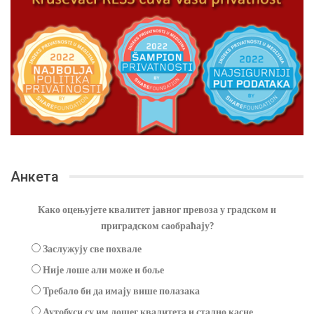
Анкета
Како оцењујете квалитет јавног превоза у градском и
приградском саобраћају?
Заслужују све похвале
Није лоше али може и боље
Требало би да имају више полазака
Аутобуси су им лошег квалитета и стално касне