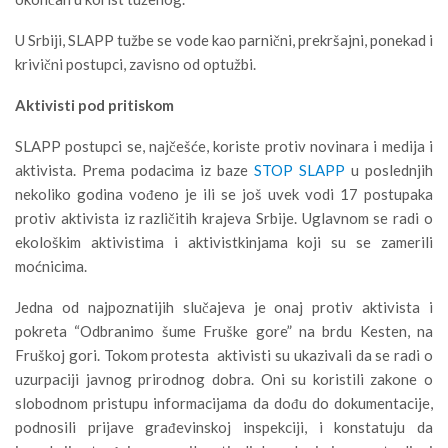
U Srbiji, SLAPP tužbe se vode kao parnični, prekršajni, ponekad i
krivični postupci, zavisno od optužbi.
Aktivisti pod pritiskom
SLAPP postupci se, najčešće, koriste protiv novinara i medija i
aktivista. Prema podacima iz baze
STOP SLAPP
u poslednjih
nekoliko godina vođeno je ili se još uvek vodi 17 postupaka
protiv aktivista iz različitih krajeva Srbije. Uglavnom se radi o
ekološkim aktivistima i aktivistkinjama koji su se zamerili
moćnicima.
Jedna od najpoznatijih slučajeva je onaj protiv aktivista i
pokreta “Odbranimo šume Fruške gore” na brdu Kesten, na
Fruškoj gori. Tokom protesta aktivisti su ukazivali da se radi o
uzurpaciji javnog prirodnog dobra. Oni su koristili zakone o
slobodnom pristupu informacijama da dođu do dokumentacije,
podnosili prijave građevinskoj inspekciji, i konstatuju da