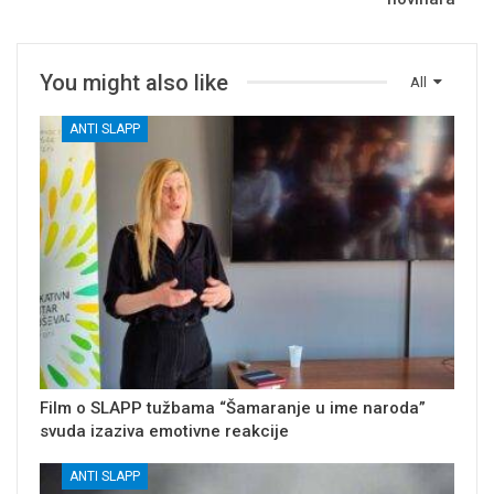
You might also like
All
ANTI SLAPP
Film o SLAPP tužbama “Šamaranje u ime naroda”
svuda izaziva emotivne reakcije
ANTI SLAPP