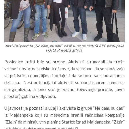
Aktivisti pokreta „Ne dam, nu dau“ našli su se na meti SLAPP postupaka
FOTO: Privatna arhiva
Posledice tužbi bile su brojne. Aktivisti su morali da troše
vreme i novac na sudske troškove, da se brane, da se suočavaju
sa pritiscima u medijima i onlajn, i da se bore sa reputacionim
rizicima. Neki potencijalni aktivisti su obeshrabreni, teme se
marginalizuju, a ono što je važno (očuvanje prirode, javni
prostor) gubi na vidljivosti.
U javnosti je poznat i slučaj i aktivista iz grupe “Ne dam, nu dau”
iz Majdanpeka koji su mesecima branili radnicima kompanije
“Ziđin” da miniraju vrh planine Starice iznad Majdanpeka. “Ziđin”
je tužio aktiviste za ometanje poseda!?