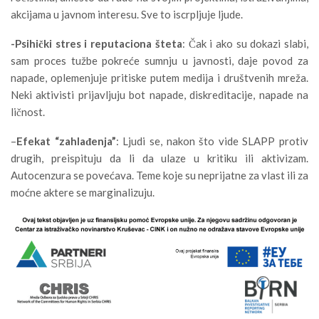
akcijama u javnom interesu. Sve to iscrpljuje ljude.
-Psihički stres i reputaciona šteta
: Čak i ako su dokazi slabi,
sam proces tužbe pokreće sumnju u javnosti, daje povod za
napade, oplemenjuje pritiske putem medija i društvenih mreža.
Neki aktivisti prijavljuju bot napade, diskreditacije, napade na
ličnost.
–
Efekat “zahlađenja”
: Ljudi se, nakon što vide SLAPP protiv
drugih, preispituju da li da ulaze u kritiku ili aktivizam.
Autocenzura se povećava. Teme koje su neprijatne za vlast ili za
moćne aktere se marginalizuju.