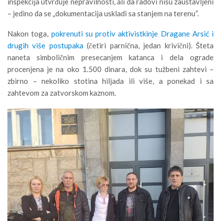
inspekcija utvrđuje nepravilnosti, ali da radovi nisu zaustavljeni
– jedino da se „dokumentacija uskladi sa stanjem na terenu“.
Nakon toga,
pokrenuti su protiv aktivistkinje Dragane Arsić i
drugih više postupaka
(četiri parnična, jedan krivični). Šteta
naneta simboličnim presecanjem katanca i dela ograde
procenjena je na oko 1.500 dinara, dok su tužbeni zahtevi –
zbirno – nekoliko stotina hiljada ili više, a ponekad i sa
zahtevom za zatvorskom kaznom.