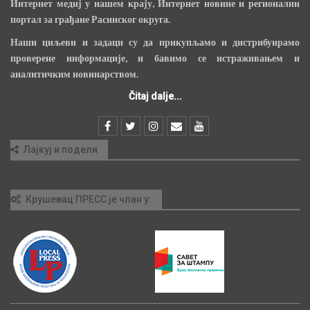
Интернет медиј у нашем крају, Интернет новине и регионални
портал за грађане Расинског округа.
Наши циљеви и задаци су да прикупљамо и дистрибуирамо
проверене информације, и бавимо се истраживањем и
аналитичким новинарством.
Čitaj dalje...
Лајкуј и подели
Крушевац ПРЕСС је члан у: