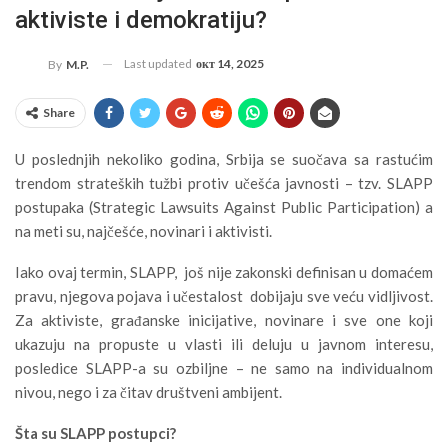
aktiviste i demokratiju?
Last updated
окт 14, 2025
By
M.P.
Share
U poslednjih nekoliko godina, Srbija se suočava sa rastućim
trendom strateških tužbi protiv učešća javnosti – tzv. SLAPP
postupaka (Strategic Lawsuits Against Public Participation) a
na meti su, najčešće, novinari i aktivisti.
Iako ovaj termin, SLAPP, još nije zakonski definisan u domaćem
pravu, njegova pojava i učestalost dobijaju sve veću vidljivost.
Za aktiviste, građanske inicijative, novinare i sve one koji
ukazuju na propuste u vlasti ili deluju u javnom interesu,
posledice SLAPP-a su ozbiljne – ne samo na individualnom
nivou, nego i za čitav društveni ambijent.
Šta su SLAPP postupci?