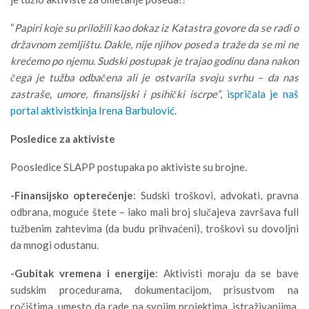
“
Papiri koje su priložili kao dokaz iz Katastra govore da se radi o
državnom zemljištu. Dakle, nije njihov posed a traže da se mi ne
krećemo po njemu. Sudski postupak je trajao godinu dana nakon
čega je tužba odbačena ali je ostvarila svoju svrhu – da nas
zastraše, umore, finansijski i psihički iscrpe”
,
ispričala je naš
portal aktivistkinja Irena Barbulović
.
Posledice za aktiviste
Poosledice SLAPP postupaka po aktiviste su brojne.
-Finansijsko opterećenje
: Sudski troškovi, advokati, pravna
odbrana, moguće štete – iako mali broj slučajeva završava full
tužbenim zahtevima (da budu prihvaćeni), troškovi su dovoljni
da mnogi odustanu.
-Gubitak vremena i energije
: Aktivisti moraju da se bave
sudskim procedurama, dokumentacijom, prisustvom na
ročištima, umesto da rade na svojim projektima, istraživanjima,