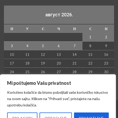
август 2026.
П
У
С
Ч
П
С
Н
1
2
3
4
5
6
7
8
9
10
11
12
13
14
15
16
17
18
19
20
21
22
23
24
25
26
27
28
29
30
31
Mi poštujemo Vašu privatnost
« јул
Koristimo kolačiće da bismo poboljšali vaše korisničko iskustvo
na ovom sajtu. Klikom na "Prihvati sve", pristajete na našu
upotrebu kolačića.
© 2026 - Kruševac PRESS. Sva prava zadržana.