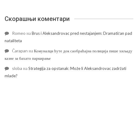
Скорашњи коментари
Romeo
на
Brus i Aleksandrovac pred nestajanjem: Dramatičan pad
nataliteta
Čarapan
на
Комуналци ћуте док саобраћајна полиција пише хиљаду
казне за бахато паркирање
sloba
на
Strategija za opstanak: Može li Aleksandrovac zadržati
mlade?