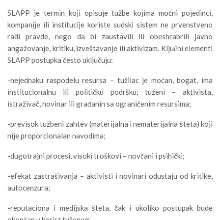
SLAPP je termin koji opisuje tužbe kojima moćni pojedinci,
kompanije ili institucije koriste sudski sistem ne prvenstveno
radi pravde, nego da bi zaustavili ili obeshrabrili javno
angažovanje, kritiku, izveštavanje ili aktivizam. Ključni elementi
SLAPP postupka često uključuju:
-nejednaku raspodelu resursa – tužilac je moćan, bogat, ima
institucionalnu ili političku podršku; tuženi – aktivista,
istraživač, novinar ili građanin sa ograničenim resursima;
-previsok tužbeni zahtev (materijalna i nematerijalna šteta) koji
nije proporcionalan navodima;
-dugotrajni procesi, visoki troškovi – novčani i psihički;
-efekat zastrašivanja – aktivisti i novinari odustaju od kritike,
autocenzura;
-reputaciona i medijska šteta, čak i ukoliko postupak bude
okončan u korist tuženog.