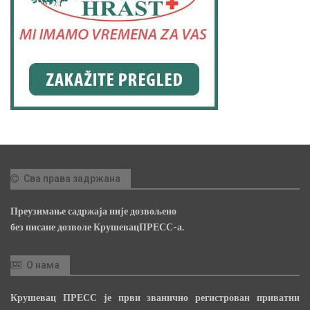
Сва права задржана
Преузимање садржаја није дозвољено
без писане дозволе КрушевацПРЕСС-а.
О нама
Крушевац ПРЕСС је први званично регистрован приватни