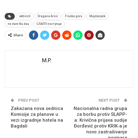
aktivisti
Dragana Arsić
Fruška gora
Majdanpek
ne dam Nu dau
СЛАПП поступци
Share
M.P.
PREV POST
NEXT POST
Zakazana nova sednica
Nacionalna radna grupa
Komisije za planove u
za borbu protiv SLAPP-
vezi izgradnje hotela na
a: Krivična prijava sudije
Bagdali
Đorđević protiv KRIK-a je
novo zastrašivanje
novinara