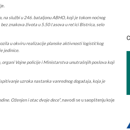
je.
ca, na službi u 246. bataljonu ABHO, koji je tokom noćnog
bez znakova života u 5.50 časova u rečici Bistrica, selo
С
zila u okviru realizacije planske aktivnosti logističkog
 jedinice.
, organi Vojne policije i Ministarstva unutrašnjih poslova koji
spitivanje uzroka nastanka vanrednog događaja, koja je
odine. Oženjen i otac dvoje dece“
, navodi se u saopštenju koje