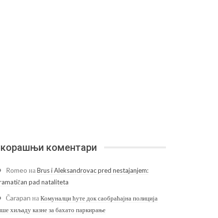
корашњи коментари
Romeo
на
Brus i Aleksandrovac pred nestajanjem:
ramatičan pad nataliteta
Čarapan
на
Комуналци ћуте док саобраћајна полиција
ише хиљаду казне за бахато паркирање