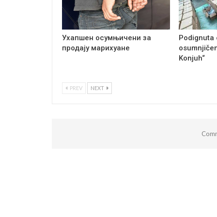
Ухапшен осумњичени за
Podignuta 
продају марихуане
osumnjičen
Konjuh“
PREV
NEXT
Comm