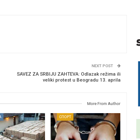
NEXT POST
SAVEZ ZA SRBIJU ZAHTEVA: Odlazak režima ili
veliki protest u Beogradu 13. aprila
More From Author
А
СПОРТ