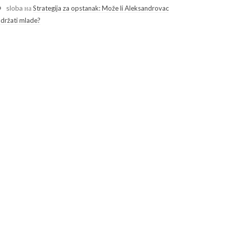
sloba
на
Strategija za opstanak: Može li Aleksandrovac
adržati mlade?