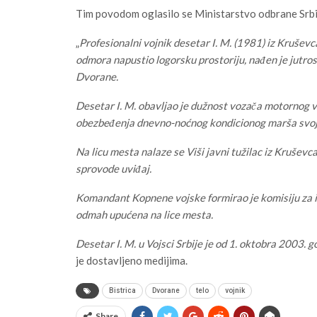
Tim povodom oglasilo se Ministarstvo odbrane Srbi
„
Profesionalni vojnik desetar I. M. (1981) iz Krušev
odmora napustio logorsku prostoriju, nađen je jutros 
Dvorane.
Desetar I. M. obavljao je dužnost vozača motornog vo
obezbeđenja dnevno-noćnog kondicionog marša svoje
Na licu mesta nalaze se Viši javni tužilac iz Kruševca
sprovode uviđaj.
Komandant Kopnene vojske formirao je komisiju za i
odmah upućena na lice mesta.
Desetar I. M. u Vojsci Srbije je od 1. oktobra 2003. g
je dostavljeno medijima.
Bistrica
Dvorane
telo
vojnik
Share