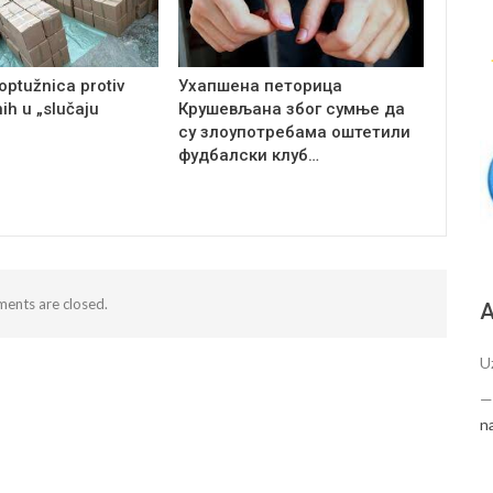
optužnica protiv
Ухапшена петорица
ih u „slučaju
Крушевљана због сумње да
су злоупотребама оштетили
фудбалски клуб…
ents are closed.
А
U
n