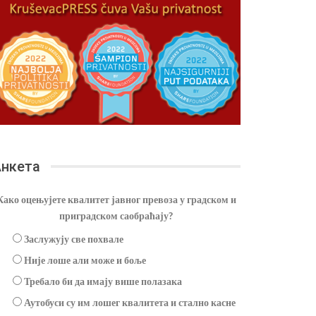
нкета
Како оцењујете квалитет јавног превоза у градском и
приградском саобраћају?
Заслужују све похвале
Није лоше али може и боље
Требало би да имају више полазака
Аутобуси су им лошег квалитета и стално касне