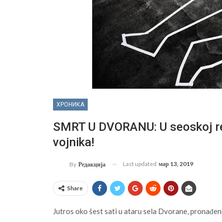
ХРОНИКА
SMRT U DVORANU: U seoskoj rec
vojnika!
Last updated
мар 13, 2019
By
Редакција
Share
Jutros oko šest sati u ataru sela Dvorane, pronađe