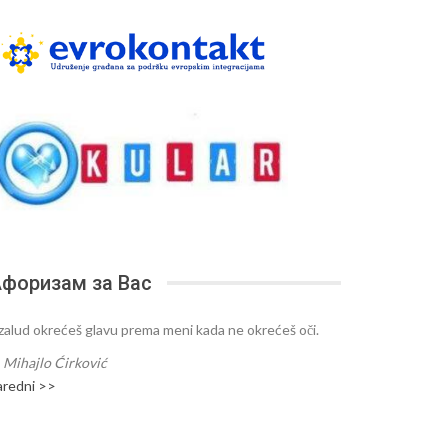
форизам за Вас
zalud okrećeš glavu prema meni kada ne okrećeš oči.
—
Mihajlo Ćirković
aredni >>