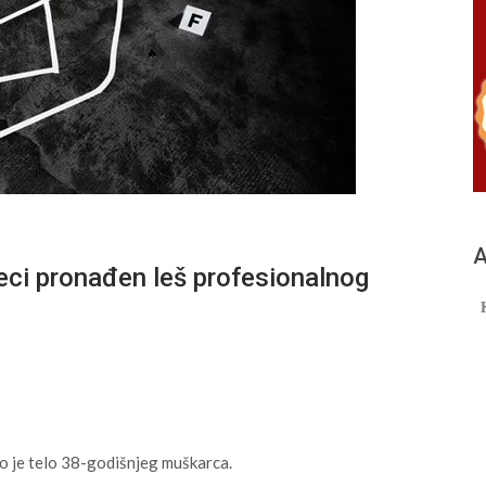
А
i pronađen leš profesionalnog
no je telo 38-godišnjeg muškarca.