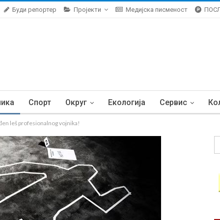
Буди репортер
Пројекти
Медијска писменост
ПОС
ника
Спорт
Округ
Екологија
Сервис
Ко
n leš profesionalnog vojnika!