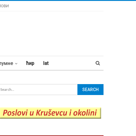
ЛОВИ
лумне
ћир
lat