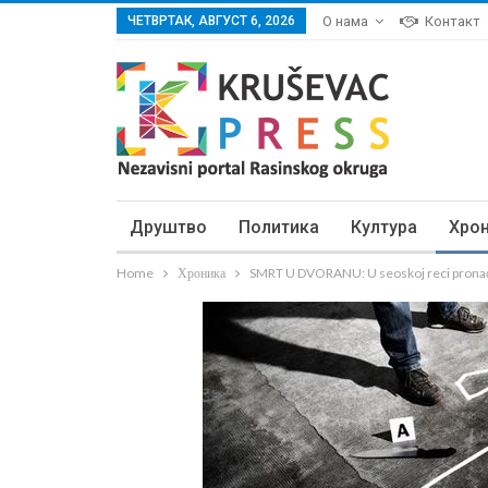
ЧЕТВРТАК, АВГУСТ 6, 2026
О нама
Контакт
Друштво
Политика
Култура
Хро
Home
Хроника
SMRT U DVORANU: U seoskoj reci pronađe