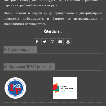
портал за грађане Расинског округа.
Наши циљеви и задаци су да прикупљамо и дистрибуирамо
проверене информације, и бавимо се истраживањем и
аналитичким новинарством.
Čitaj dalje...
Лајкуј и подели
Крушевац ПРЕСС је члан у: