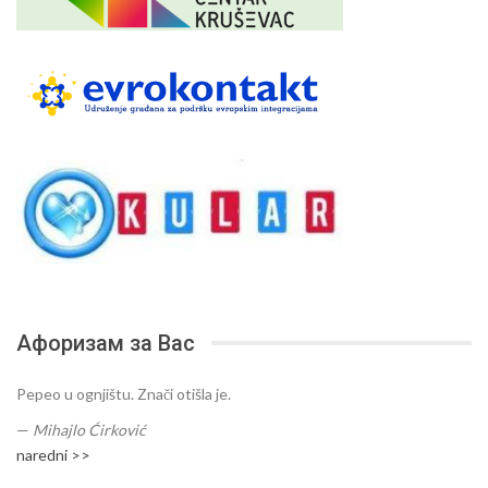
Афоризам за Вас
Pepeo u ognjištu. Znači otišla je.
—
Mihajlo Ćirković
naredni >>