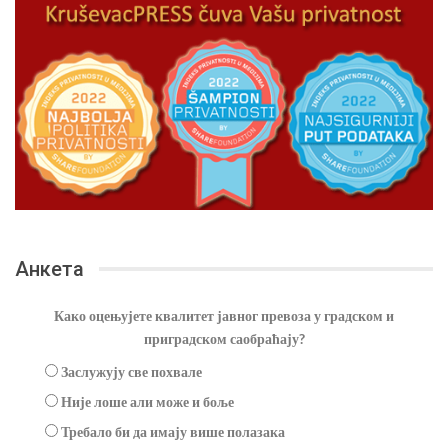
Анкета
Како оцењујете квалитет јавног превоза у градском и
приградском саобраћају?
Заслужују све похвале
Није лоше али може и боље
Требало би да имају више полазака