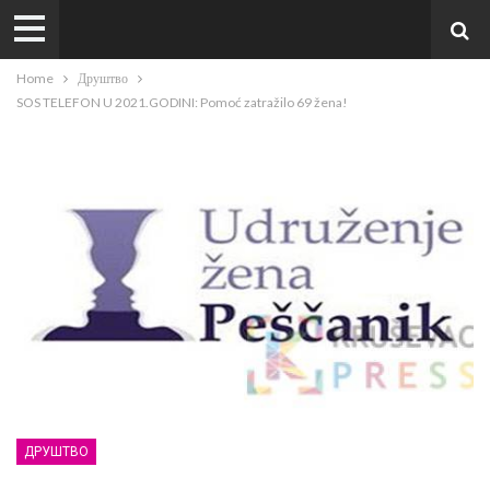
Home
Друштво
SOS TELEFON U 2021.GODINI: Pomoć zatražilo 69 žena!
ДРУШТВО