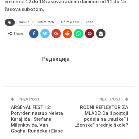
vreme od
12 do 18 časova radnim danima
i od
11 do 15
časova subotom.
nasilje
SOS telefon
UŽ Peščanik
žene
Share
Редакција
PREV POST
NEXT POST
ARSENAL FEST 12:
RODNI REFLEKTOR ZA
Potvrđen nastup Neleta
MLADE: Da li postoji
Karajlića i Stefana
podela na „muške“ i
Milenkovića, Van
„ženske“ srednje škole?
Gogha, Rundeka i Ekipe