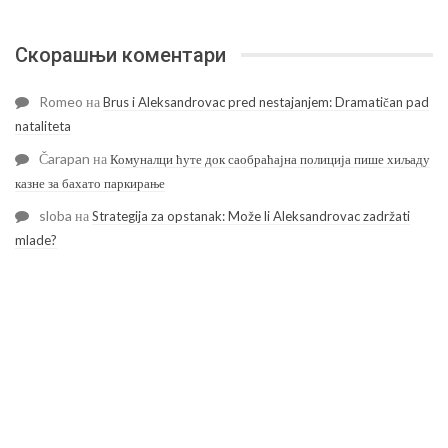
Скорашњи коментари
Romeo
на
Brus i Aleksandrovac pred nestajanjem: Dramatičan pad
nataliteta
Čarapan
на
Комуналци ћуте док саобраћајна полиција пише хиљаду
казне за бахато паркирање
sloba
на
Strategija za opstanak: Može li Aleksandrovac zadržati
mlade?