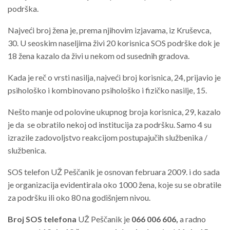
podrška.
Najveći broj žena je, prema njihovim izjavama, iz Kruševca,
30. U seoskim naseljima živi 20 korisnica SOS podrške dok je
18 žena kazalo da živi u nekom od susednih gradova.
Kada je reč o vrsti nasilja, najveći broj korisnica, 24, prijavio je
psihološko i kombinovano psihološko i fizičko nasilje, 15.
Nešto manje od polovine ukupnog broja korisnica, 29, kazalo
je da se obratilo nekoj od institucija za podršku. Samo 4 su
izrazile zadovoljstvo reakcijom postupajučih službenika /
službenica.
SOS telefon UŽ Peščanik je osnovan februara 2009. i do sada
je organizacija evidentirala oko 1000 žena, koje su se obratile
za podršku ili oko 80 na godišnjem nivou.
Broj SOS telefona
UŽ Peščanik je
066 006 606,
a radno