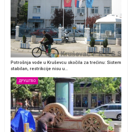
Potrošnja vode u Kruševcu skočila za trećinu: Sistem
stabilan, restrikcije nisu u…
ДРУШТВО