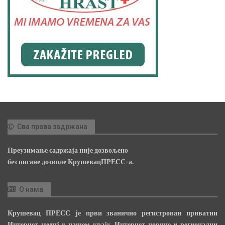
Сва права задржана
Преузимање садржаја није дозвољено
без писане дозволе КрушевацПРЕСС-а.
О нама
Крушевац ПРЕСС је први званично регистрован приватни
Интернет медиј у нашем крају, Интернет новине и регионални