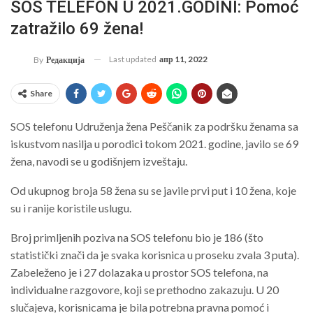
SOS TELEFON U 2021.GODINI: Pomoć
zatražilo 69 žena!
Last updated
апр 11, 2022
By
Редакција
Share
SOS telefonu Udruženja žena Peščanik za podršku ženama sa
iskustvom nasilja u porodici tokom 2021. godine, javilo se 69
žena, navodi se u godišnjem izveštaju.
Od ukupnog broja 58 žena su se javile prvi put i 10 žena, koje
su i ranije koristile uslugu.
Broj primljenih poziva na SOS telefonu bio je 186 (što
statistički znači da je svaka korisnica u proseku zvala 3 puta).
Zabeleženo je i 27 dolazaka u prostor SOS telefona, na
individualne razgovore, koji se prethodno zakazuju. U 20
slučajeva, korisnicama je bila potrebna pravna pomoć i