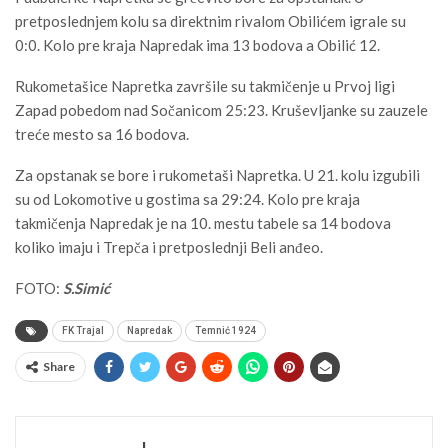
pretposlednjem kolu sa direktnim rivalom Obilićem igrale su
0:0. Kolo pre kraja Napredak ima 13 bodova a Obilić 12.
Rukometašice Napretka završile su takmičenje u Prvoj ligi
Zapad pobedom nad Sočanicom 25:23. Kruševljanke su zauzele
treće mesto sa 16 bodova.
Za opstanak se bore i rukometaši Napretka. U 21. kolu izgubili
su od Lokomotive u gostima sa 29:24. Kolo pre kraja
takmičenja Napredak je na 10. mestu tabele sa 14 bodova
koliko imaju i Trepča i pretposlednji Beli anđeo.
FOTO:
S.Simić
FK Trajal
Napredak
Temnić 1924
Share