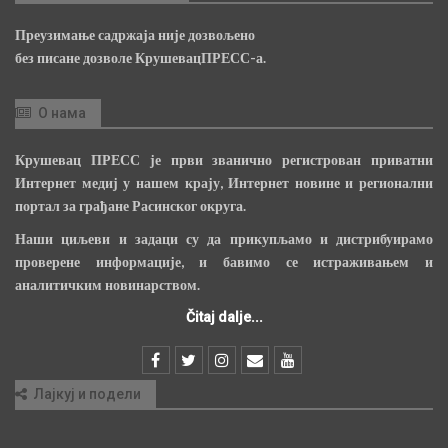
Преузимање садржаја није дозвољено
без писане дозволе КрушевацПРЕСС-а.
О нама
Крушевац ПРЕСС је први званично регистрован приватни
Интернет медиј у нашем крају, Интернет новине и регионални
портал за грађане Расинског округа.
Наши циљеви и задаци су да прикупљамо и дистрибуирамо
проверене информације, и бавимо се истраживањем и
аналитичким новинарством.
Čitaj dalje...
Лајкуј и подели