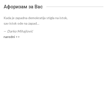
Афоризам за Вас
Kada je zapadna demokratija stigla na istok,
sav istok ode na zapad…
—
Darko Mihajlović
naredni >>