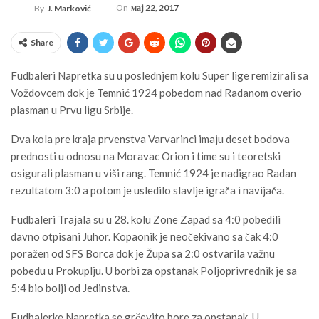
On
мај 22, 2017
By
J. Marković
Share
Fudbaleri Napretka su u poslednjem kolu Super lige remizirali sa
Voždovcem dok je Temnić 1924 pobedom nad Radanom overio
plasman u Prvu ligu Srbije.
Dva kola pre kraja prvenstva Varvarinci imaju deset bodova
prednosti u odnosu na Moravac Orion i time su i teoretski
osigurali plasman u viši rang. Temnić 1924 je nadigrao Radan
rezultatom 3:0 a potom je usledilo slavlje igrača i navijača.
Fudbaleri Trajala su u 28. kolu Zone Zapad sa 4:0 pobedili
davno otpisani Juhor. Kopaonik je neočekivano sa čak 4:0
poražen od SFS Borca dok je Župa sa 2:0 ostvarila važnu
pobedu u Prokuplju. U borbi za opstanak Poljoprivrednik je sa
5:4 bio bolji od Jedinstva.
Fudbalerke Napretka se grčevito bore za opstanak. U