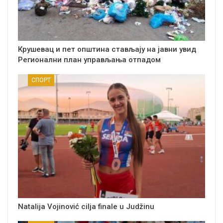
Крушевац и пет општина стављају на јавни увид
Регионални план управљања отпадом
СПОРТ
Natalija Vojinović cilja finale u Judžinu