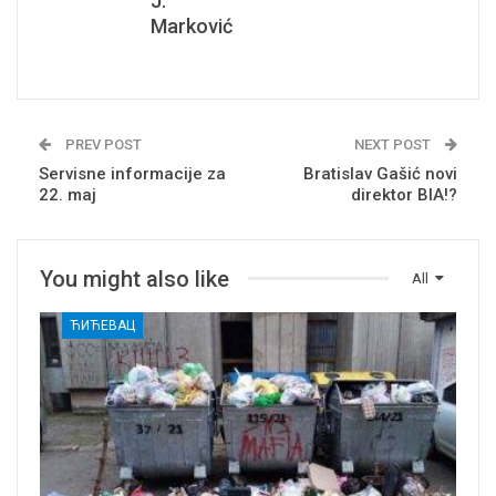
J.
Marković
PREV POST
NEXT POST
Servisne informacije za
Bratislav Gašić novi
22. maj
direktor BIA!?
You might also like
All
ЋИЋЕВАЦ