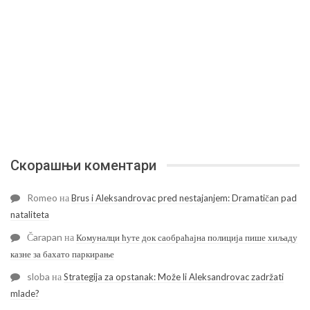
Скорашњи коментари
Romeo
на
Brus i Aleksandrovac pred nestajanjem: Dramatičan pad
nataliteta
Čarapan
на
Комуналци ћуте док саобраћајна полиција пише хиљаду
казне за бахато паркирање
sloba
на
Strategija za opstanak: Može li Aleksandrovac zadržati
mlade?