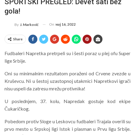
SPORTSKI PREGLED: Devet sati bez
gola!
On
мај 16, 2022
By
J. Marković
Share
Fudbaleri Napretka pretrpeli su i šesti poraz u plej ofu Super
lige Srbije.
Oni su minimalnim rezultatom poraženi od Crvene zvezde u
Kruševcu. Ni u šestoj uzastopnoj utakmici Napretkovi igrači
nisu uspeli da zatresu mrežu protivnika!
U poslednjem, 37. kolu, Napredak gostuje kod ekipe
Čukaričkog.
Pobedom protiv Sloge u Leskovcu fudbaleri Trajala overili su
prvo mesto u Srpskoj ligi Istok i plasman u Prvu ligu Srbije.