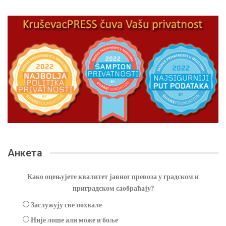
Анкета
Како оцењујете квалитет јавног превоза у градском и
приградском саобраћају?
Заслужују све похвале
Није лоше али може и боље