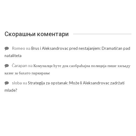
Скорашњи коментари
Romeo
на
Brus i Aleksandrovac pred nestajanjem: Dramatičan pad
nataliteta
Čarapan
на
Комуналци ћуте док саобраћајна полиција пише хиљаду
казне за бахато паркирање
sloba
на
Strategija za opstanak: Može li Aleksandrovac zadržati
mlade?