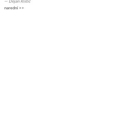
—
Dejan Ristić
naredni >>