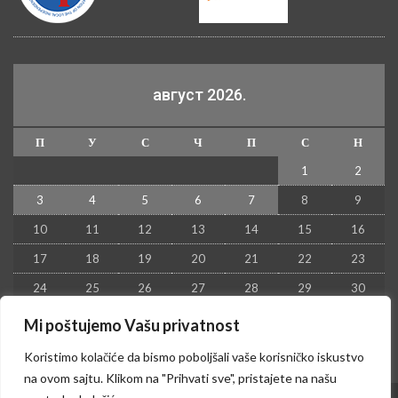
август 2026.
П
У
С
Ч
П
С
Н
1
2
3
4
5
6
7
8
9
10
11
12
13
14
15
16
17
18
19
20
21
22
23
24
25
26
27
28
29
30
31
Mi poštujemo Vašu privatnost
« јул
Koristimo kolačiće da bismo poboljšali vaše korisničko iskustvo
na ovom sajtu. Klikom na "Prihvati sve", pristajete na našu