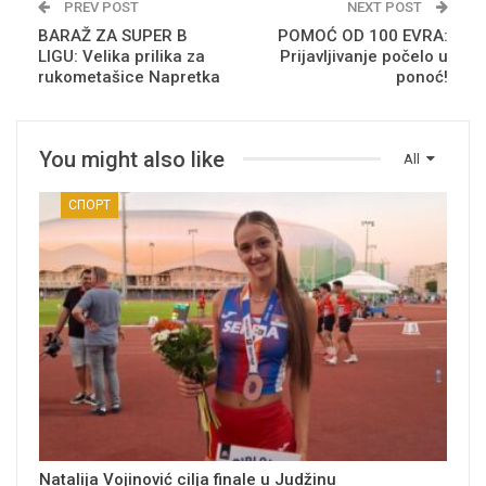
PREV POST
NEXT POST
BARAŽ ZA SUPER B
POMOĆ OD 100 EVRA:
LIGU: Velika prilika za
Prijavljivanje počelo u
rukometašice Napretka
ponoć!
You might also like
All
СПОРТ
Natalija Vojinović cilja finale u Judžinu