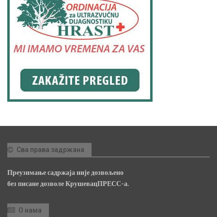
Сва права задржана
Преузимање садржаја није дозвољено
без писане дозволе КрушевацПРЕСС-а.
О нама