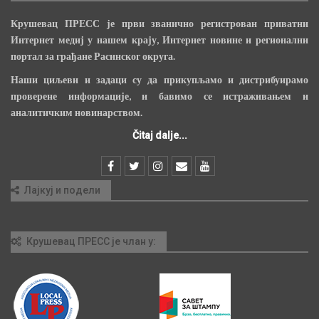
Крушевац ПРЕСС је први званично регистрован приватни
Интернет медиј у нашем крају, Интернет новине и регионални
портал за грађане Расинског округа.
Наши циљеви и задаци су да прикупљамо и дистрибуирамо
проверене информације, и бавимо се истраживањем и
аналитичким новинарством.
Čitaj dalje...
Лајкуј и подели
Крушевац ПРЕСС је члан у: