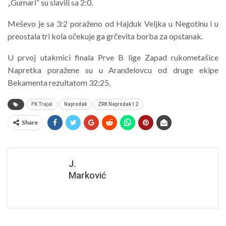
„Gumari“ su slavili sa 2:0.
Meševo je sa 3:2 poraženo od Hajduk Veljka u Negotinu i u
preostala tri kola očekuje ga grčevita borba za opstanak.
U prvoj utakmici finala Prve B lige Zapad rukometašice
Napretka poražene su u Aranđelovcu od druge ekipe
Bekamenta rezultatom 32:25.
FK Trajal
Napredak
ŽRK Napredak 12
Share
J.
Marković