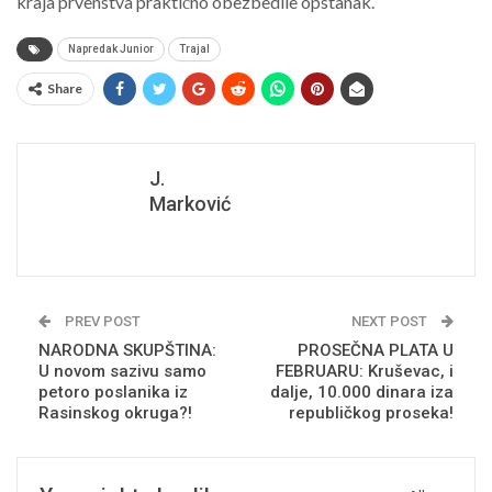
kraja prvenstva praktično obezbedile opstanak.
Napredak Junior
Trajal
Share
J.
Marković
PREV POST
NEXT POST
NARODNA SKUPŠTINA:
PROSEČNA PLATA U
U novom sazivu samo
FEBRUARU: Kruševac, i
petoro poslanika iz
dalje, 10.000 dinara iza
Rasinskog okruga?!
republičkog proseka!