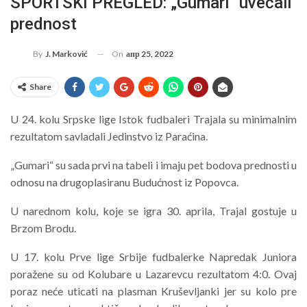
SPORTSKI PREGLED: „Gumari“ uvećali
prednost
On
апр 25, 2022
By
J. Marković
Share
U 24. kolu Srpske lige Istok fudbaleri Trajala su minimalnim
rezultatom savladali Jedinstvo iz Paraćina.
„Gumari“ su sada prvi na tabeli i imaju pet bodova prednosti u
odnosu na drugoplasiranu Budućnost iz Popovca.
U narednom kolu, koje se igra 30. aprila, Trajal gostuje u
Brzom Brodu.
U 17. kolu Prve lige Srbije fudbalerke Napredak Juniora
poražene su od Kolubare u Lazarevcu rezultatom 4:0. Ovaj
poraz neće uticati na plasman Kruševljanki jer su kolo pre