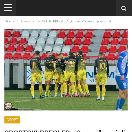
Home
Спорт
SPORTSKI PREGLED: „Gumari“ uvećali prednost
СПОРТ