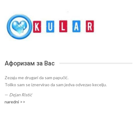
Афоризам за Вас
Zezaju me drugari da sam papučić.
Toliko sam se iznervirao da sam jedva odvezao kecelju.
—
Dejan Ristić
naredni >>