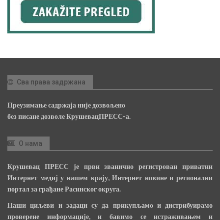
Сва права задржана
Преузимање садржаја није дозвољено
без писане дозволе КрушевацПРЕСС-а.
О нама
Крушевац ПРЕСС је први званично регистрован приватни
Интернет медиј у нашем крају, Интернет новине и регионални
портал за грађане Расинског округа.
Наши циљеви и задаци су да прикупљамо и дистрибуирамо
проверене информације, и бавимо се истраживањем и