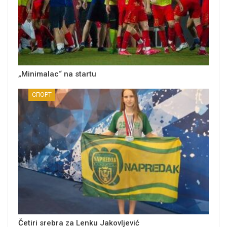
„Minimalac“ na startu
СПОРТ
Četiri srebra za Lenku Jakovljević