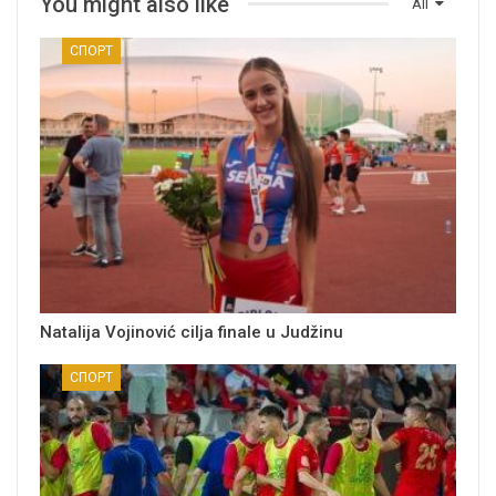
You might also like
All
СПОРТ
Natalija Vojinović cilja finale u Judžinu
СПОРТ