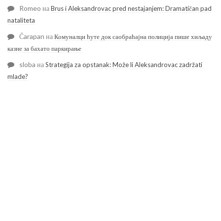
Romeo
на
Brus i Aleksandrovac pred nestajanjem: Dramatičan pad
nataliteta
Čarapan
на
Комуналци ћуте док саобраћајна полиција пише хиљаду
казне за бахато паркирање
sloba
на
Strategija za opstanak: Može li Aleksandrovac zadržati
mlade?