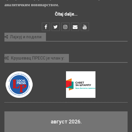
аналитичким новинарством.
Čitaj dalje...
Лајкуј и подели
Крушевац ПРЕСС је члан у:
август 2026.