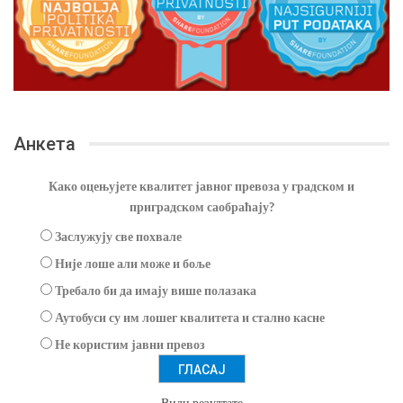
Анкета
Како оцењујете квалитет јавног превоза у градском и
приградском саобраћају?
Заслужују све похвале
Није лоше али може и боље
Требало би да имају више полазака
Аутобуси су им лошег квалитета и стално касне
Не користим јавни превоз
Види резултате