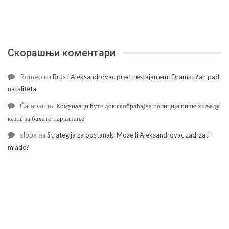
Скорашњи коментари
Romeo
на
Brus i Aleksandrovac pred nestajanjem: Dramatičan pad
nataliteta
Čarapan
на
Комуналци ћуте док саобраћајна полиција пише хиљаду
казне за бахато паркирање
sloba
на
Strategija za opstanak: Može li Aleksandrovac zadržati
mlade?