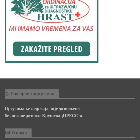
Сва права задржана
Преузимање садржаја није дозвољено
без писане дозволе КрушевацПРЕСС-а.
О нама