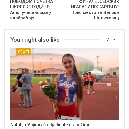
ПОВОДОМ ПОЧЕТКА
ФИНАЛЕ „СЕОСКИХ
ШКОЛСКЕ ГОДИНЕ:
ИГАРА“ У ПОЖАРЕВЦУ:
Апел учесницима у
Прво место за Велики
саобраћају
Шиљеговац
You might also like
All
СПОРТ
Natalija Vojinović cilja finale u Judžinu