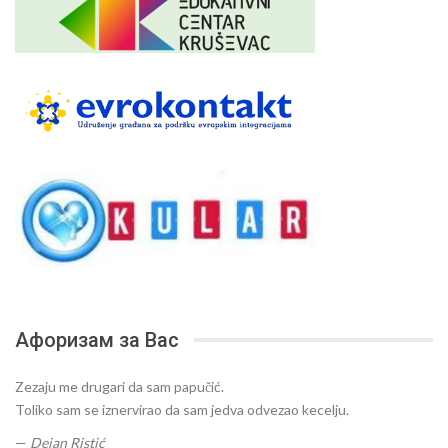
Афоризам за Вас
Zezaju me drugari da sam papučić.
Toliko sam se iznervirao da sam jedva odvezao kecelju.
—
Dejan Ristić