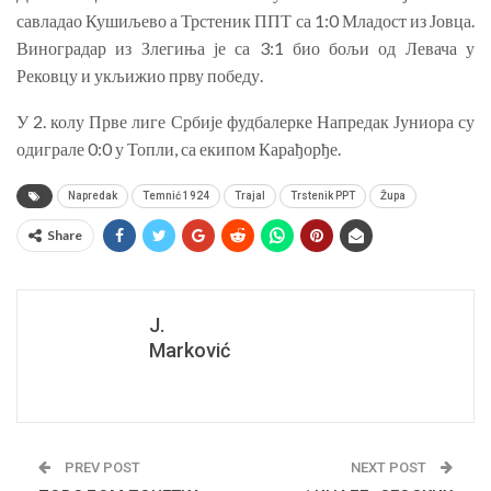
савладао Кушиљево а Трстеник ППТ са 1:0 Младост из Јовца.
Виноградар из Злегиња је са 3:1 био бољи од Левача у
Рековцу и укљижио прву победу.
У 2. колу Прве лиге Србије фудбалерке Напредак Јуниора су
одиграле 0:0 у Топли, са екипом Карађорђе.
Napredak
Temnić 1924
Trajal
Trstenik PPT
Župa
Share
J.
Marković
PREV POST
NEXT POST