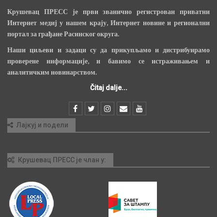
Крушевац ПРЕСС је први званично регистрован приватни
Интернет медиј у нашем крају, Интернет новине и регионални
портал за грађане Расинског округа.
Наши циљеви и задаци су да прикупљамо и дистрибуирамо
проверене информације, и бавимо се истраживањем и
аналитичким новинарством.
Čitaj dalje...
Лајкуј и подели
Крушевац ПРЕСС је члан у: