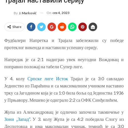
Трајал наставили серију
On
сеп 4, 2023
By
J. Marković
Share
Фудбалери Напретка и Трајала забележили су победе
протеклог викенда и наставили успешну серију.
Напредак је са 2:1 надиграо увек неугодни Вождовац и
поправио положај на табели Супер лиге.
У 4. колу
Српске лиге Исток
Трајал је са 3:0 савладао
Јединство из Параћина и са максималним учинком наставио
трку са Јагодином која је са 1:0 била боља од Јединства 1936
у Прњавору. Мешево је одиграло 2:2 са ОФК Синђелићем.
Жупа из Александровац је одлично започела такмичење у
Зони „Запад“
. У 3. колу Жупа је са 4:2 победила Слогу из
Деспотовца и има максималан учинак. темнић је са 3:0