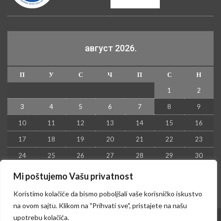
август 2026.
П
У
С
Ч
П
С
Н
1
2
3
4
5
6
7
8
9
10
11
12
13
14
15
16
17
18
19
20
21
22
23
24
25
26
27
28
29
30
31
Mi poštujemo Vašu privatnost
« јул
Koristimo kolačiće da bismo poboljšali vaše korisničko iskustvo
na ovom sajtu. Klikom na "Prihvati sve", pristajete na našu
upotrebu kolačića.