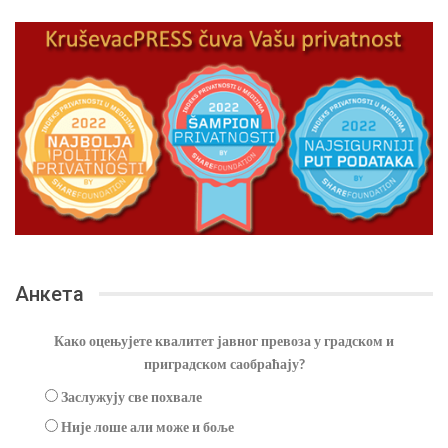
Анкета
Како оцењујете квалитет јавног превоза у градском и
приградском саобраћају?
Заслужују све похвале
Није лоше али може и боље