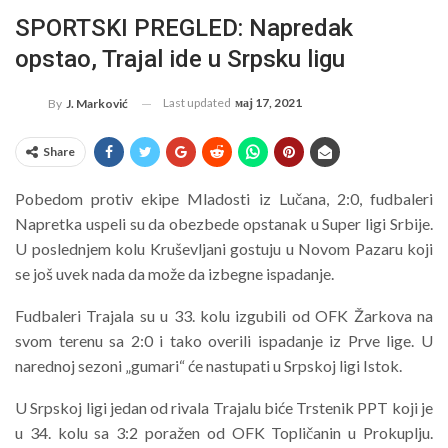
SPORTSKI PREGLED: Napredak
opstao, Trajal ide u Srpsku ligu
Last updated
мај 17, 2021
By
J. Marković
Share
Pobedom protiv ekipe Mladosti iz Lučana, 2:0, fudbaleri
Napretka uspeli su da obezbede opstanak u Super ligi Srbije.
U poslednjem kolu Kruševljani gostuju u Novom Pazaru koji
se još uvek nada da može da izbegne ispadanje.
Fudbaleri Trajala su u 33. kolu izgubili od OFK Žarkova na
svom terenu sa 2:0 i tako overili ispadanje iz Prve lige. U
narednoj sezoni „gumari“ će nastupati u Srpskoj ligi Istok.
U Srpskoj ligi jedan od rivala Trajalu biće Trstenik PPT koji je
u 34. kolu sa 3:2 poražen od OFK Topličanin u Prokuplju.