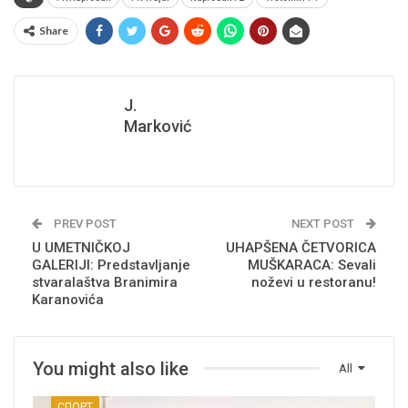
Share
J.
Marković
PREV POST
NEXT POST
U UMETNIČKOJ
UHAPŠENA ČETVORICA
GALERIJI: Predstavljanje
MUŠKARACA: Sevali
stvaralaštva Branimira
noževi u restoranu!
Karanovića
You might also like
All
СПОРТ