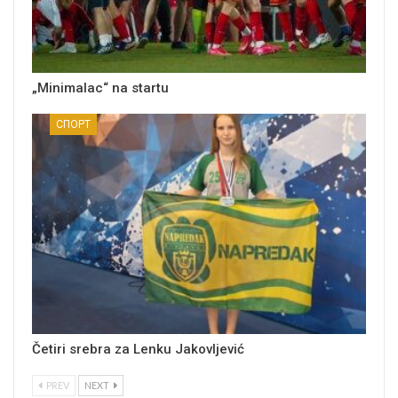
„Minimalac“ na startu
СПОРТ
Četiri srebra za Lenku Jakovljević
PREV
NEXT