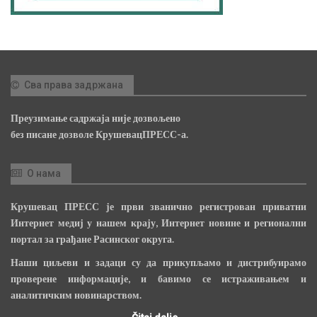
Сва права задржана
Преузимање садржаја није дозвољено
без писане дозволе КрушевацПРЕСС-а.
О нама
Крушевац ПРЕСС је први званично регистрован приватни
Интернет медиј у нашем крају, Интернет новине и регионални
портал за грађане Расинског округа.
Наши циљеви и задаци су да прикупљамо и дистрибуирамо
проверене информације, и бавимо се истраживањем и
аналитичким новинарством.