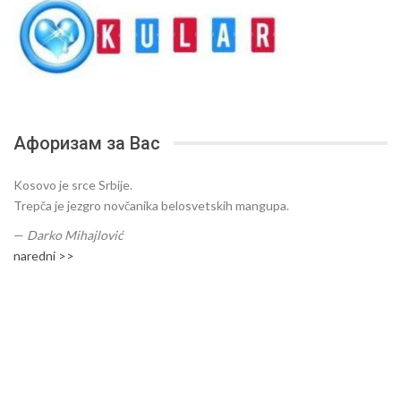
Афоризам за Вас
Kosovo je srce Srbije.
Trepča je jezgro novčanika belosvetskih mangupa.
—
Darko Mihajlović
naredni >>