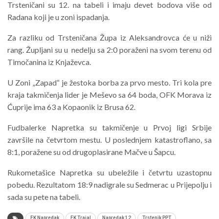
Trsteničani su 12. na tabeli i imaju devet bodova više od
Radana koji je u zoni ispadanja.
Za razliku od Trsteničana Župa iz Aleksandrovca će u niži
rang. Župljani su u nedelju sa 2:0 poraženi na svom terenu od
Timočanina iz Knjaževca.
U Zoni „Zapad“ je žestoka borba za prvo mesto. Tri kola pre
kraja takmičenja lider je Meševo sa 64 boda, OFK Morava iz
Ćuprije ima 63 a Kopaonik iz Brusa 62.
Fudbalerke Napretka su takmičenje u Prvoj ligi Srbije
završile na četvrtom mestu. U poslednjem katastroflano, sa
8:1, poražene su od drugoplasirane Mačve u Šapcu.
Rukometašice Napretka su ubeležile i četvrtu uzastopnu
pobedu. Rezultatom 18:9 nadigrale su Sedmerac u Prijepolju i
sada su pete na tabeli.
FK Napredak
FK Trajal
Napredak 12
Trstenik PPT