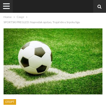
Home
Спорт
SPORTSKI PREGLED: Napredak opstao, Trajal ide u Srpsku ligu
СПОРТ