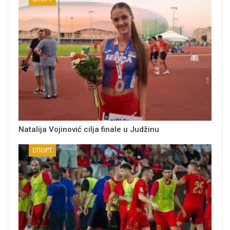
Natalija Vojinović cilja finale u Judžinu
СПОРТ