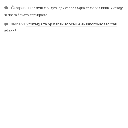
Čarapan
на
Комуналци ћуте док саобраћајна полиција пише хиљаду
казне за бахато паркирање
sloba
на
Strategija za opstanak: Može li Aleksandrovac zadržati
mlade?