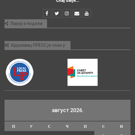
Čitaj dalje...
Лајкуј и подели
Крушевац ПРЕСС је члан у:
август 2026.
П
У
С
Ч
П
С
Н