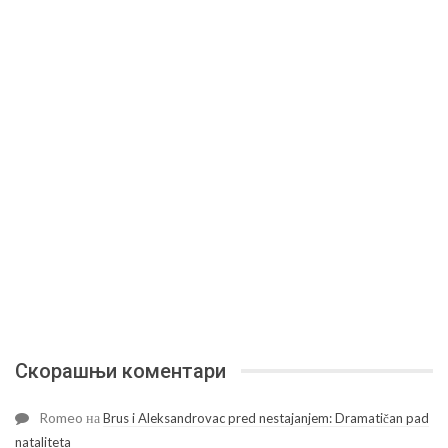
Скорашњи коментари
Romeo
на
Brus i Aleksandrovac pred nestajanjem: Dramatičan pad
nataliteta