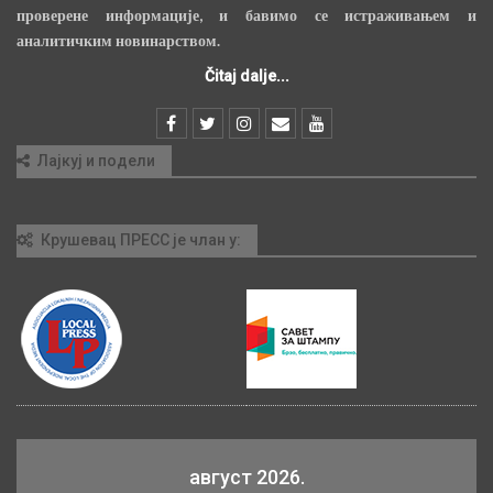
проверене информације, и бавимо се истраживањем и
аналитичким новинарством.
Čitaj dalje...
Лајкуј и подели
Крушевац ПРЕСС је члан у:
август 2026.