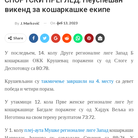
викенд за кошаркашке екипе
On
феб 13, 2023
By
J. Marković
Share
У последњем, 14. колу Друге регионалне лиге Запад Б
кошаркаши ОКК Крушевац поражени су од Слоге у
Деспотовцу са 80:78.
Крушевљани су
такмичење завршили на 4. месту
са девет
победа и четири пораза.
У утакмици 12. кола Прве женске регионалне лиге Југ
кошаркашице Багдале поражене су од Хајдук Вељка из
Неготина на свом терену резултатом 73:72.
У 1. колу
плеј-аута Мушке регионалне лиге Запад
кошаркаши
Напредак Јуниора су савладали Студент са 88:76. У