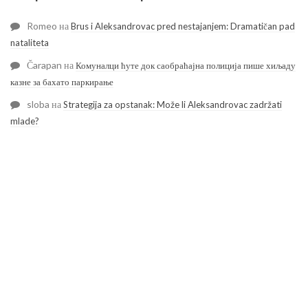
Romeo
на
Brus i Aleksandrovac pred nestajanjem: Dramatičan pad
nataliteta
Čarapan
на
Комуналци ћуте док саобраћајна полиција пише хиљаду
казне за бахато паркирање
sloba
на
Strategija za opstanak: Može li Aleksandrovac zadržati
mlade?