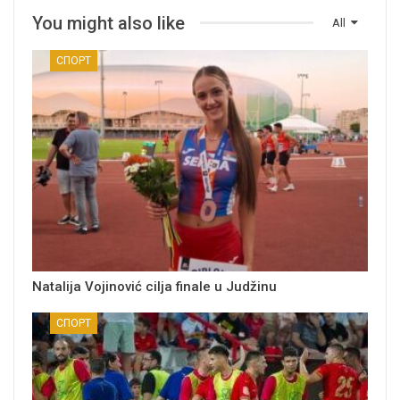
You might also like
All
СПОРТ
Natalija Vojinović cilja finale u Judžinu
СПОРТ