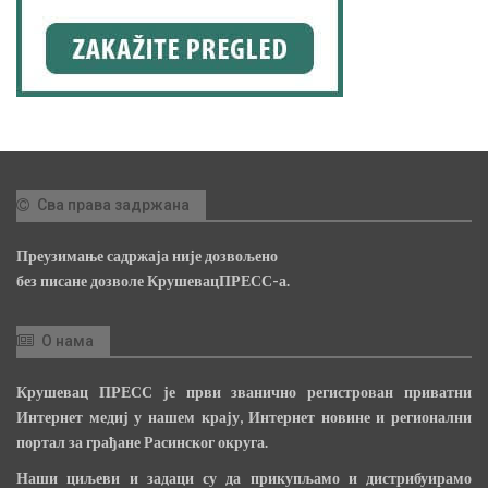
Сва права задржана
Преузимање садржаја није дозвољено
без писане дозволе КрушевацПРЕСС-а.
О нама
Крушевац ПРЕСС је први званично регистрован приватни
Интернет медиј у нашем крају, Интернет новине и регионални
портал за грађане Расинског округа.
Наши циљеви и задаци су да прикупљамо и дистрибуирамо