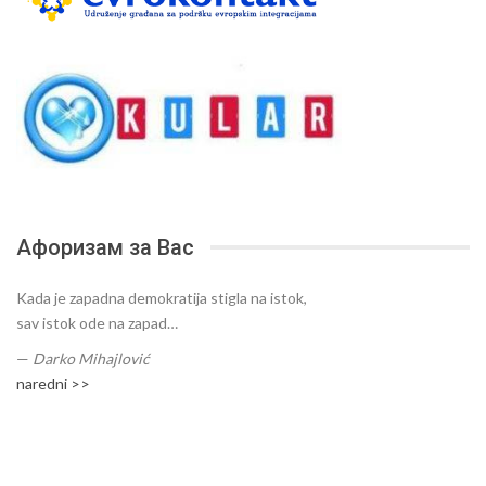
Афоризам за Вас
Kada je zapadna demokratija stigla na istok,
sav istok ode na zapad…
—
Darko Mihajlović
naredni >>