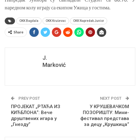
наредном колу играју са екипом Ужица у гостима.
OKK Bagdala
OKK Kruševac
OKK Napredak Junior
Share
J.
Marković
PREV POST
NEXT POST
ПРОЈЕКАТ „РТАЋА ИЗ
У КРУШЕВАЧКОМ
КИЋБЛОНА“: Вече
ПОЗОРИШТУ: Мини-
друштвених игара у
фестивал представа
„Гнезду“
за децу „Крушкица“