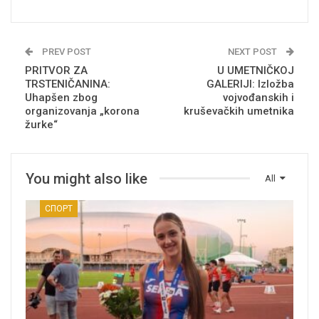
PREV POST
NEXT POST
PRITVOR ZA
U UMETNIČKOJ
TRSTENIČANINA:
GALERIJI: Izložba
Uhapšen zbog
vojvođanskih i
organizovanja „korona
kruševačkih umetnika
žurke“
You might also like
All
СПОРТ