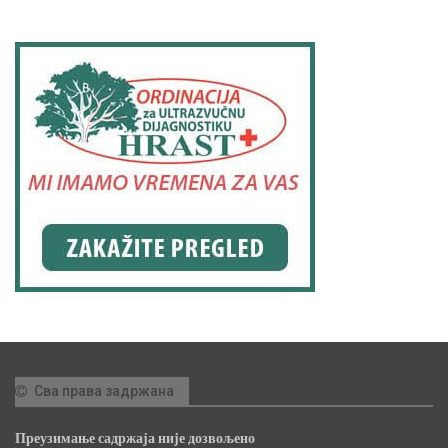
Сва права задржана
Преузимање садржаја није дозвољено