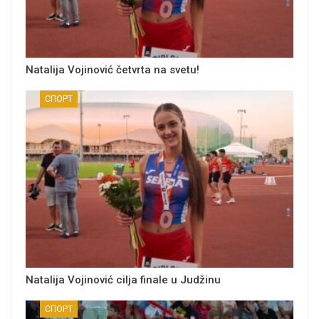
Natalija Vojinović četvrta na svetu!
СПОРТ
Natalija Vojinović cilja finale u Judžinu
СПОРТ