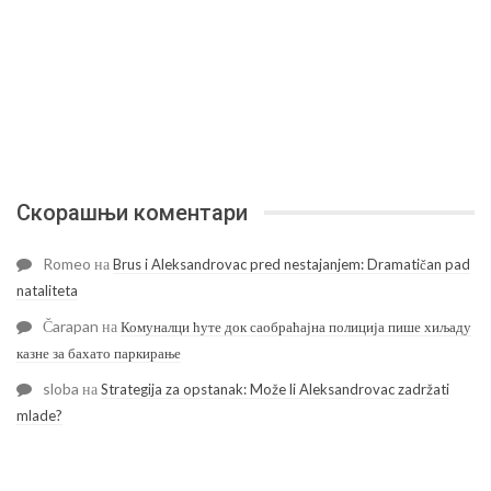
Скорашњи коментари
Romeo
на
Brus i Aleksandrovac pred nestajanjem: Dramatičan pad
nataliteta
Čarapan
на
Комуналци ћуте док саобраћајна полиција пише хиљаду
казне за бахато паркирање
sloba
на
Strategija za opstanak: Može li Aleksandrovac zadržati
mlade?