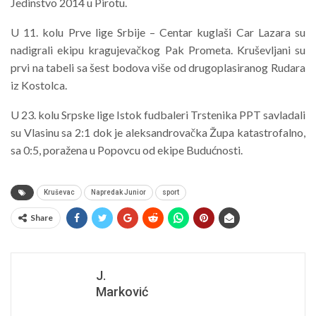
Jedinstvo 2014 u Pirotu.
U 11. kolu Prve lige Srbije – Centar kuglaši Car Lazara su
nadigrali ekipu kragujevačkog Pak Prometa. Kruševljani su
prvi na tabeli sa šest bodova više od drugoplasiranog Rudara
iz Kostolca.
U 23. kolu Srpske lige Istok fudbaleri Trstenika PPT savladali
su Vlasinu sa 2:1 dok je aleksandrovačka Župa katastrofalno,
sa 0:5, poražena u Popovcu od ekipe Budućnosti.
Kruševac
Napredak Junior
sport
Share
J.
Marković