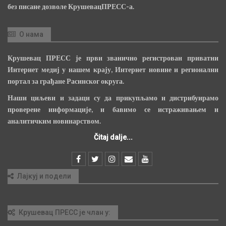
без писане дозволе КрушевацПРЕСС-а.
О нама
Крушевац ПРЕСС је први званично регистрован приватни
Интернет медиј у нашем крају, Интернет новине и регионални
портал за грађане Расинског округа.
Наши циљеви и задаци су да прикупљамо и дистрибуирамо
проверене информације, и бавимо се истраживањем и
аналитичким новинарством.
Čitaj dalje...
Лајкуј и подели
Крушевац ПРЕСС је члан у: