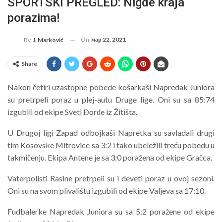
SPORTSKI PREGLED: Nigde kraja
porazima!
On
мар 22, 2021
By
J. Marković
Share
Nakon četiri uzastopne pobede košarkaši Napredak Juniora
su pretrpeli poraz u plej-autu Druge lige. Oni su sa 85:74
izgubili od ekipe Sveti Đorđe iz Žitišta.
U Drugoj ligi Zapad odbojkaši Napretka su savladali drugi
tim Kosovske Mitrovice sa 3:2 i tako ubeležili treću pobedu u
takmičenju. Ekipa Antene je sa 3:0 poražena od ekipe Gračca.
Vaterpolisti Rasine pretrpeli su i deveti poraz u ovoj sezoni.
Oni su na svom plivalištu izgubili od ekipe Valjeva sa 17:10.
Fudbalerke Napredak Juniora su sa 5:2 poražene od ekipe