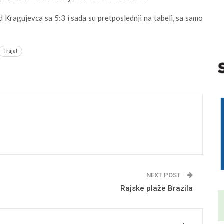
d Kragujevca sa 5:3 i sada su pretposlednji na tabeli, sa samo
Trajal
NEXT POST
Rajske plaže Brazila