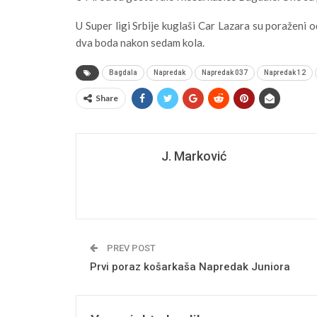
U Super ligi Srbije kuglaši Car Lazara su poraženi o
dva boda nakon sedam kola.
Bagdala
Napredak
Napredak 037
Napredak 12
Share
J. Marković
PREV POST
Prvi poraz košarkaša Napredak Juniora