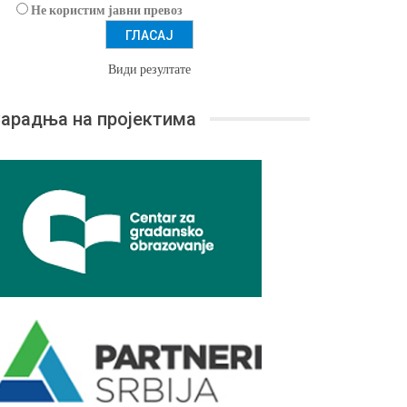
Не користим јавни превоз
Види резултате
арадња на пројектима