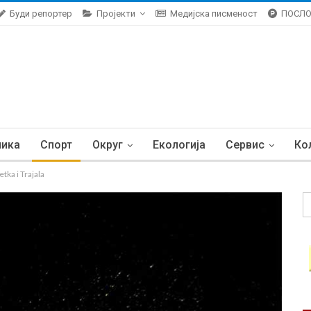
Буди репортер
Пројекти
Медијска писменост
ПОСЛ
ника
Спорт
Округ
Екологија
Сервис
Ко
tka i Trajala