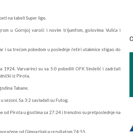
i na tabeli Super lige.
grom u Gornjoj varoši i novim trijumfom, golovima Vulića i
С
ar i sa trećom pobedom u poslednje četiri utakmice stigao do
a 1924. Varvarinci su sa 5:0 pobedili OFK Sinđelić i zadržali
nički iz Pirota.
agodina Tabane.
 sezoni. Sa 3:2 savladali su Futog.
e od Pirota u gostima sa 27:24 i trenutno su pretposlednje na
 poražene od Gimnazijalca rezultatom 74:55.