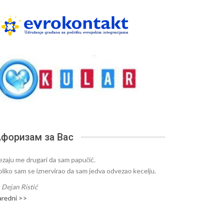
форизам за Вас
ezaju me drugari da sam papučić.
oliko sam se iznervirao da sam jedva odvezao kecelju.
—
Dejan Ristić
aredni >>