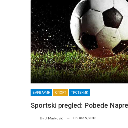
ВАРВАРИН
СПОРТ
ТРСТЕНИК
Sportski pregled: Pobede Napret
On
нов 5, 2018
By
J. Marković