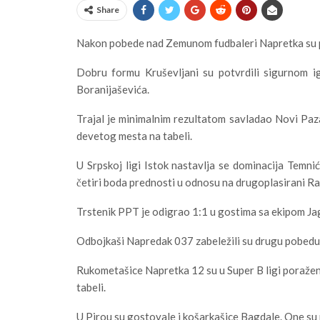
Share
Nakon pobede nad Zemunom fudbaleri Napretka su pet
Dobru formu Kruševljani su potvrdili sigurnom i
Boranijaševića.
Trajal je minimalnim rezultatom savladao Novi Paz
devetog mesta na tabeli.
U Srpskoj ligi Istok nastavlja se dominacija Temnić
četiri boda prednosti u odnosu na drugoplasirani Rad
Trstenik PPT je odigrao 1:1 u gostima sa ekipom J
Odbojkaši Napredak 037 zabeležili su drugu pobedu u
Rukometašice Napretka 12 su u Super B ligi poražen
tabeli.
U Pirou su gostovale i košarkašice Bagdale. One su