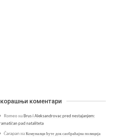
корашњи коментари
Romeo
на
Brus i Aleksandrovac pred nestajanjem:
ramatičan pad nataliteta
Čarapan
на
Комуналци ћуте док саобраћајна полиција