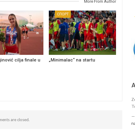
More From Author
СПОРТ
inović cilja finale u
„Minimalac“ na startu
А
Z
T
ents are closed.
n