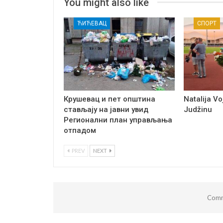
You might also like
ЋИЋЕВАЦ
СПОРТ
Крушевац и пет општина
Natalija Voj
стављају на јавни увид
Judžinu
Регионални план управљања
отпадом
PREV
NEXT
Comm