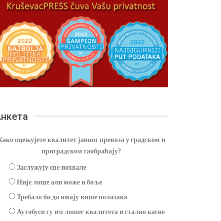
нкета
Како оцењујете квалитет јавног превоза у градском и
приградском саобраћају?
Заслужују све похвале
Није лоше али може и боље
Требало би да имају више полазака
Аутобуси су им лошег квалитета и стално касне