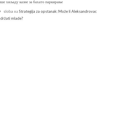
ише хиљаду казне за бахато паркирање
sloba
на
Strategija za opstanak: Može li Aleksandrovac
adržati mlade?