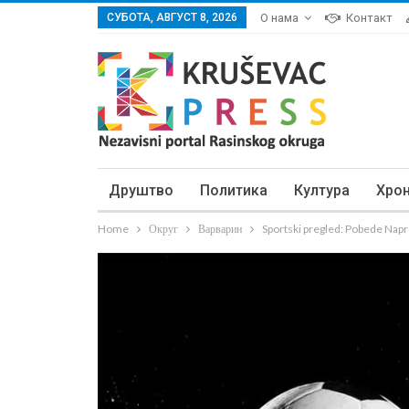
СУБОТА, АВГУСТ 8, 2026
О нама
Контакт
Друштво
Политика
Култура
Хро
Home
Округ
Варварин
Sportski pregled: Pobede Napre