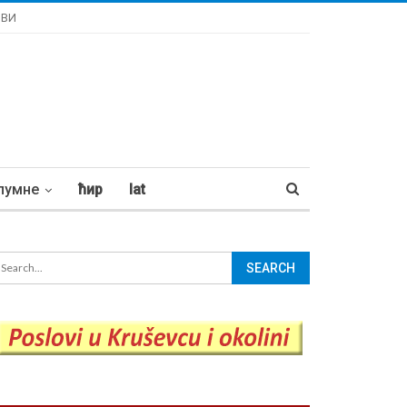
ОВИ
лумне
ћир
lat