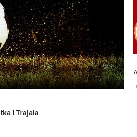
А
ka i Trajala