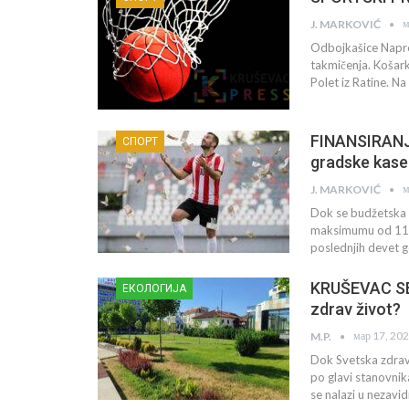
м
J. MARKOVIĆ
Odbojkašice Napret
takmičenja. Košar
Polet iz Ratine. Na
FINANSIRANJE
СПОРТ
gradske kase
м
J. MARKOVIĆ
Dok se budžetska 
maksimumu od 115 m
poslednjih devet 
KRUŠEVAC SE 
ЕКОЛОГИЈА
zdrav život?
мар 17, 20
M.P.
Dok Svetska zdrav
po glavi stanovnik
se nalazi u nezavi