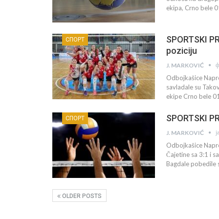
ekipa, Crno bele 
SPORTSKI PRE
СПОРТ
poziciju
ф
J. MARKOVIĆ
Odbojkašice Napret
savladale su Takov
ekipe Crno bele 0
SPORTSKI PRE
СПОРТ
ј
J. MARKOVIĆ
Odbojkašice Napretk
Čajetine sa 3:1 i 
Bagdale pobedile s
OLDER POSTS