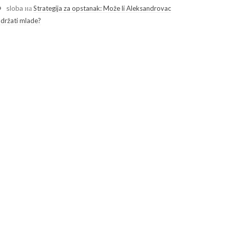
sloba
на
Strategija za opstanak: Može li Aleksandrovac
adržati mlade?