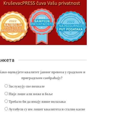
нкета
Како оцењујете квалитет јавног превоза у градском и
приградском саобраћају?
Заслужују све похвале
Није лоше али може и боље
Требало би да имају више полазака
Аутобуси су им лошег квалитета и стално касне