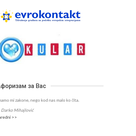
форизам за Вас
mamo mi zakone, nego kod nas malo ko čita.
—
Darko Mihajlović
aredni >>