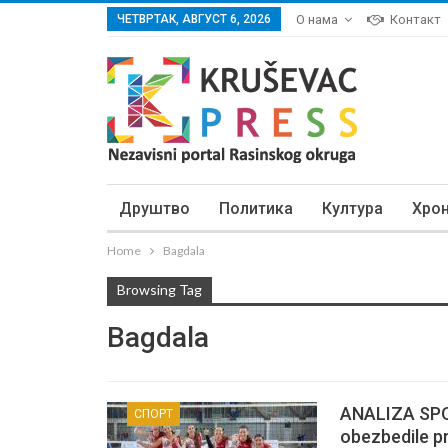
ЧЕТВРТАК, АВГУСТ 6, 2026
О нама
Контакт
Друштво
Политика
Култура
Хро
Home
Bagdala
Browsing Tag
Bagdala
ANALIZA SPO
СПОРТ
obezbedile pr