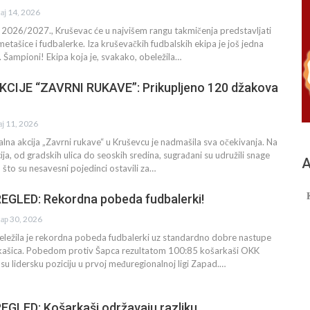
ај 14, 2026
 2026/2027., Kruševac će u najvišem rangu takmičenja predstavljati
etašice i fudbalerke. Iza kruševačkih fudbalskih ekipa je još jedna
 Šampioni! Ekipa koja je, svakako, obeležila…
CIJE “ZAVRNI RUKAVE”: Prikupljeno 120 džakova
ај 11, 2026
lna akcija „Zavrni rukave“ u Kruševcu je nadmašila sva očekivanja. Na
acija, od gradskih ulica do seoskih sredina, sugrađani su udružili snage
А
o što su nesavesni pojedinci ostavili za…
GLED: Rekordna pobeda fudbalerki!
ар 30, 2026
beležila je rekordna pobeda fudbalerki uz standardno dobre nastupe
kašica. Pobedom protiv Šapca rezultatom 100:85 košarkaši OKK
 su lidersku poziciju u prvoj međuregionalnoj ligi Zapad.…
GLED: Košarkaši održavaju razliku