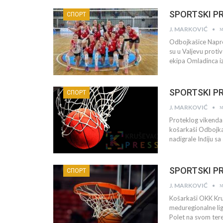
SPORTSKI PRE
СПОРТ
м
J. MARKOVIĆ
Odbojkašice Napret
su u Valjevu proti
ekipa Omladinca i
SPORTSKI PRE
СПОРТ
м
J. MARKOVIĆ
Proteklog vikenda 
košarkaši Odbojka
nadigrale Inđiju s
SPORTSKI PRE
СПОРТ
м
J. MARKOVIĆ
Košarkaši OKK Kruše
međuregionalne lig
Polet na svom tere