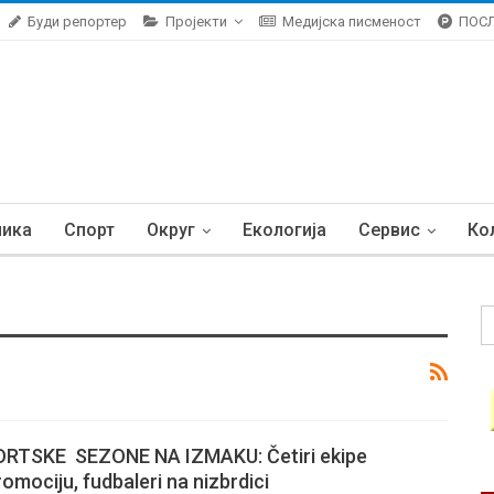
Буди репортер
Пројекти
Медијска писменост
ПОС
ника
Спорт
Округ
Екологија
Сервис
Ко
RTSKE SEZONE NA IZMAKU: Četiri ekipe
omociju, fudbaleri na nizbrdici