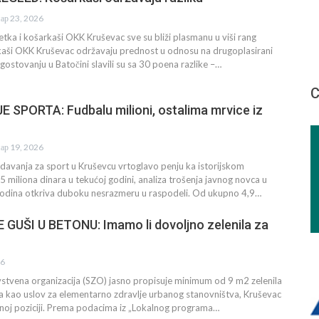
ар 23, 2026
ka i košarkaši OKK Kruševac sve su bliži plasmanu u viši rang
kaši OKK Kruševac održavaju prednost u odnosu na drugoplasirani
 gostovanju u Batočini slavili su sa 30 poena razlike –…
С
 SPORTA: Fudbalu milioni, ostalima mrvice iz
ар 19, 2026
davanja za sport u Kruševcu vrtoglavo penju ka istorijskom
iliona dinara u tekućoj godini, analiza trošenja javnog novca u
godina otkriva duboku nesrazmeru u raspodeli. Od ukupno 4,9…
GUŠI U BETONU: Imamo li dovoljno zelenila za
26
stvena organizacija (SZO) jasno propisuje minimum od 9 m2 zelenila
a kao uslov za elementarno zdravlje urbanog stanovništva, Kruševac
dnoj poziciji. Prema podacima iz „Lokalnog programa…