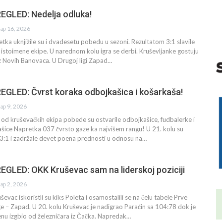
GLED: Nedelja odluka!
ар 16, 2026
ka uknjižile su i dvadesetu pobedu u sezoni. Rezultatom 3:1 slavile
v istoimene ekipe. U narednom kolu igra se derbi. Kruševljanke gostuju
z Novih Banovaca. U Drugoj ligi Zapad…
GLED: Čvrst koraka odbojkašica i košarkaša!
ар 9, 2026
od kruševačkih ekipa pobede su ostvarile odbojkašice, fudbalerke i
šice Napretka 037 čvrsto gaze ka najvišem rangu! U 21. kolu su
a 3:1 i zadržale devet poena prednosti u odnosu na…
GLED: OKK Kruševac sam na liderskoj poziciji
ар 2, 2026
vac iskoristli su kiks Poleta i osamostalili se na čelu tabele Prve
e – Zapad. U 20. kolu Kruševac je nadigrao Paraćin sa 104:78 dok je
nu izgbio od železničara iz Čačka. Napredak…