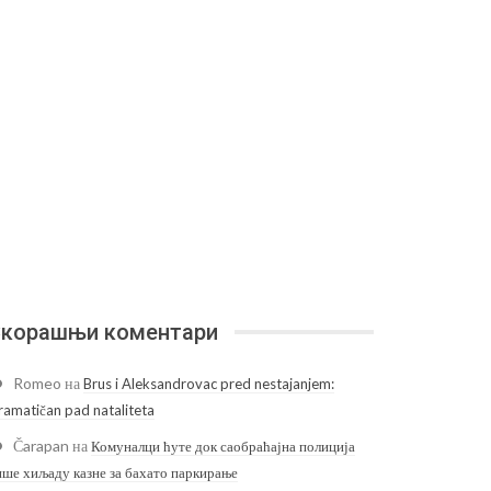
корашњи коментари
Romeo
на
Brus i Aleksandrovac pred nestajanjem:
ramatičan pad nataliteta
Čarapan
на
Комуналци ћуте док саобраћајна полиција
ише хиљаду казне за бахато паркирање