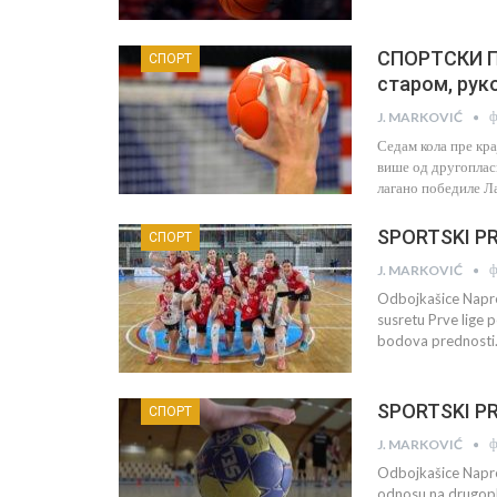
СПОРТСКИ П
СПОРТ
старом, рук
ф
J. MARKOVIĆ
Седам кола пре кр
више од другоплас
лагано победиле Л
SPORTSKI PRE
СПОРТ
ф
J. MARKOVIĆ
Odbojkašice Napre
susretu Prve lige 
bodova prednosti.
SPORTSKI PRE
СПОРТ
ф
J. MARKOVIĆ
Odbojkašice Napre
odnosu na drugopl