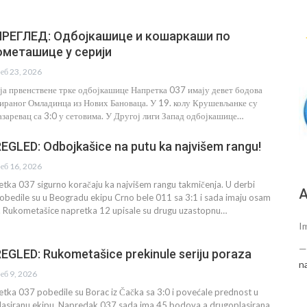
РЕГЛЕД: Одбојкашице и кошаркаши по
ометашице у серији
еб 23, 2026
аја првенствене трке одбојкашице Напретка 037 имају девет бодова
ираног Омладинца из Нових Бановаца. У 19. колу Крушевљанке су
азаревац са 3:0 у сетовима. У Другој лиги Запад одбојкашице…
GLED: Odbojkašice na putu ka najvišem rangu!
еб 16, 2026
tka 037 sigurno koračaju ka najvišem rangu takmičenja. U derbi
А
pobedile su u Beogradu ekipu Crno bele 011 sa 3:1 i sada imaju osam
 Rukometašice napretka 12 upisale su drugu uzastopnu…
I
GLED: Rukometašice prekinule seriju poraza
n
еб 9, 2026
tka 037 pobedile su Borac iz Čačka sa 3:0 i povećale prednost u
asiranu ekipu. Napredak 037 sada ima 45 bodova a drugoplasirana