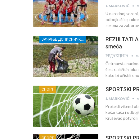
м
J. MARKOVIĆ
U narednoj sezoni,
odbojkašice, rukom
sezona za zaborav.
REZULTATI AK
ЈАЧАЊЕ ДОПИСНИЧКЕ МРЕЖЕ НЕЗАВИСНИХ МЕДИЈА У РАСИНСКОМ ОКРУГУ
smeća
м
РЕДАКЦИЈА
Četrnaesta naciona
šest različitih lok
kako bi očistili on
SPORTSKI PRE
СПОРТ
м
J. MARKOVIĆ
Protekli vikend o
košarkaša i odboj
Kruševac potvrdili
SPORTSKI PRE
СПОРТ